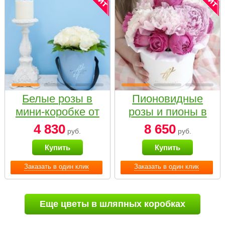
Белые розы в
Пионовидные
мини-коробке от
розы и пионы в
Bella Fiori
белой коробке
4 830
8 650
руб.
руб.
Small
Купить
Купить
Заказать в один клик
Заказать в один клик
Еще цветы в шляпных коробках