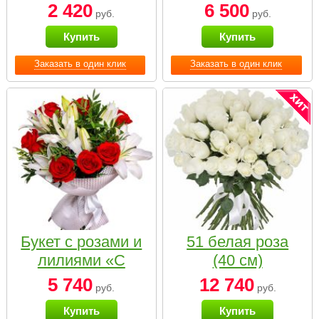
2 420
6 500
руб.
руб.
Купить
Купить
Заказать в один клик
Заказать в один клик
Букет с розами и
51 белая роза
лилиями «С
(40 см)
наилучшими
5 740
12 740
руб.
руб.
пожеланиями»
Купить
Купить