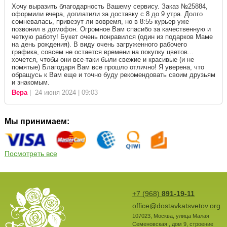
Хочу выразить благодарность Вашему сервису. Заказ №25884,
оформили вчера, доплатили за доставку с 8 до 9 утра. Долго
сомневалась, привезут ли вовремя, но в 8:55 курьер уже
позвонил в домофон. Огромное Вам спасибо за качественную и
четкую работу! Букет очень понравился (один из подарков Маме
на день рождения). В виду очень загруженного рабочего
графика, совсем не остается времени на покупку цветов...
хочется, чтобы они все-таки были свежие и красивые (и не
помятые) Благодаря Вам все прошло отлично! Я уверена, что
обращусь к Вам еще и точно буду рекомендовать своим друзьям
и знакомым.
Вера
| 24 июня 2024 | 09:03
Мы принимаем:
Посмотреть все
+7 (968)
891-19-11
office@dostavkatsvetov.org
107023
,
Москва
,
улица Малая
Семеновская , дом 9, строение