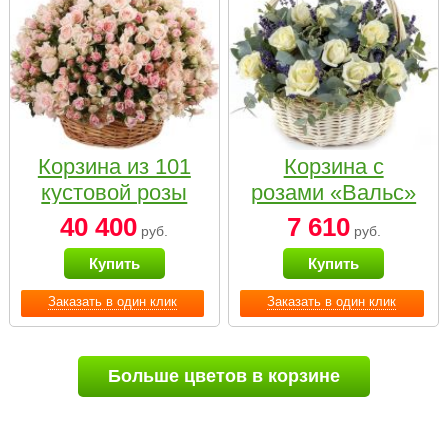
Корзина из 101
Корзина с
кустовой розы
розами «Вальс»
нежных тонов
40 400
7 610
руб.
руб.
Купить
Купить
Заказать в один клик
Заказать в один клик
Больше цветов в корзине