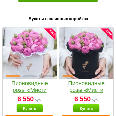
Букеты в шляпных коробках
Пионовидные
Пионовидные
розы «Мисти
розы «Мисти
бабблс» в белой
бабблс» в
6 550
6 550
руб.
руб.
коробке Small
черной коробке
Купить
Купить
Small