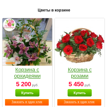
Цветы в корзине
Корзина с
Корзина с
орхидеями
розами
малая
«Красный
5 200
5 450
руб.
руб.
Париж»
Купить
Купить
Заказать в один клик
Заказать в один клик