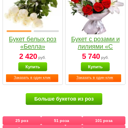
Букет белых роз
Букет с розами и
«Белла»
лилиями «С
наилучшими
2 420
5 740
руб.
руб.
пожеланиями»
Купить
Купить
Заказать в один клик
Заказать в один клик
Больше букетов из роз
25 роз
51 роза
101 роза