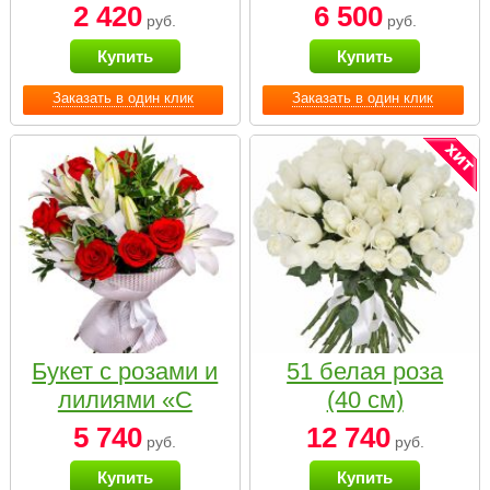
2 420
6 500
руб.
руб.
Купить
Купить
Заказать в один клик
Заказать в один клик
Букет с розами и
51 белая роза
лилиями «С
(40 см)
наилучшими
5 740
12 740
руб.
руб.
пожеланиями»
Купить
Купить