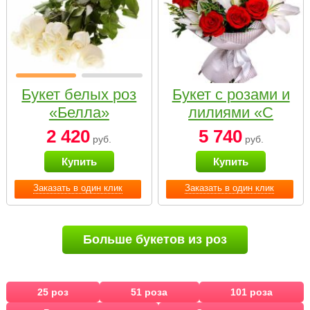
Букет белых роз
Букет с розами и
«Белла»
лилиями «С
наилучшими
2 420
5 740
руб.
руб.
пожеланиями»
Купить
Купить
Заказать в один клик
Заказать в один клик
Больше букетов из роз
25 роз
51 роза
101 роза