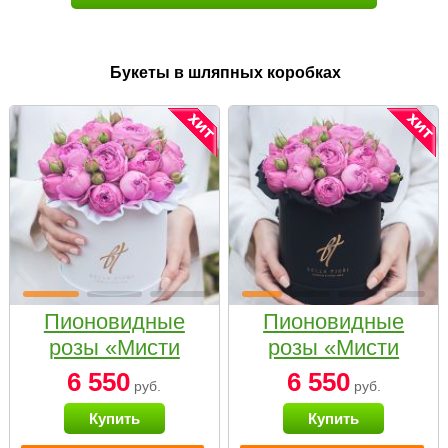
Букеты в шляпных коробках
Пионовидные
Пионовидные
розы «Мисти
розы «Мисти
бабблс» в белой
бабблс» в
6 550
6 550
руб.
руб.
коробке Small
черной коробке
Купить
Купить
Small