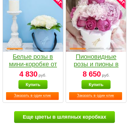
Белые розы в
Пионовидные
мини-коробке от
розы и пионы в
Bella Fiori
белой коробке
4 830
8 650
руб.
руб.
Small
Купить
Купить
Заказать в один клик
Заказать в один клик
Еще цветы в шляпных коробках