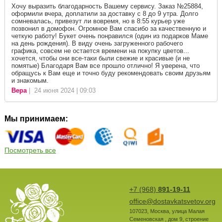
Хочу выразить благодарность Вашему сервису. Заказ №25884,
оформили вчера, доплатили за доставку с 8 до 9 утра. Долго
сомневалась, привезут ли вовремя, но в 8:55 курьер уже
позвонил в домофон. Огромное Вам спасибо за качественную и
четкую работу! Букет очень понравился (один из подарков Маме
на день рождения). В виду очень загруженного рабочего
графика, совсем не остается времени на покупку цветов...
хочется, чтобы они все-таки были свежие и красивые (и не
помятые) Благодаря Вам все прошло отлично! Я уверена, что
обращусь к Вам еще и точно буду рекомендовать своим друзьям
и знакомым.
Вера
| 24 июня 2024 | 09:03
Мы принимаем:
Посмотреть все
+7 (968)
891-19-11
office@dostavkatsvetov.org
107023
,
Москва
,
улица Малая
Семеновская , дом 9, строение