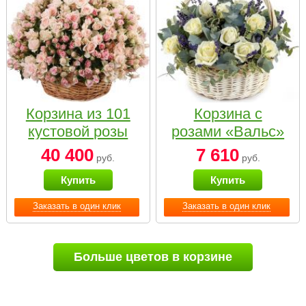
Корзина из 101
Корзина с
кустовой розы
розами «Вальс»
нежных тонов
40 400
7 610
руб.
руб.
Купить
Купить
Заказать в один клик
Заказать в один клик
Больше цветов в корзине