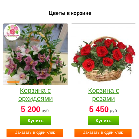
Цветы в корзине
Корзина с
Корзина с
орхидеями
розами
малая
«Красный
5 200
5 450
руб.
руб.
Париж»
Купить
Купить
Заказать в один клик
Заказать в один клик