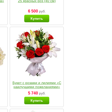
ка»
25 красных роз (40 см)
6 500
руб.
Купить
Букет с розами и лилиями «С
наилучшими пожеланиями»
5 740
руб.
Купить