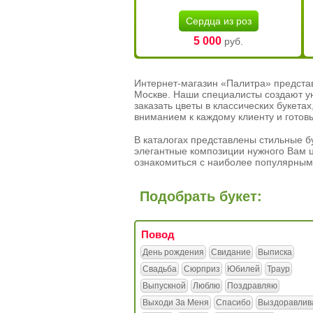
Сердца из роз
5 000
руб.
Интернет-магазин «Палитра» предста
Москве. Наши специалисты создают у
заказать цветы в классических букет
вниманием к каждому клиенту и готов
В каталогах представлены стильные бу
элегантные композиции нужного Вам ц
ознакомиться с наиболее популярным
Подобрать букет:
Повод
День рождения
Свидание
Выписка
Свадьба
Сюрприз
Юбилей
Траур
Выпускной
Люблю
Поздравляю
Выходи За Меня
Спасибо
Выздоравлив