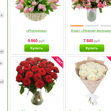
 р.
«Итальянка»
Букет «Нежная мелоди
9 860
7 840
руб.
руб.
Купить
Купить
ши
ки
ой