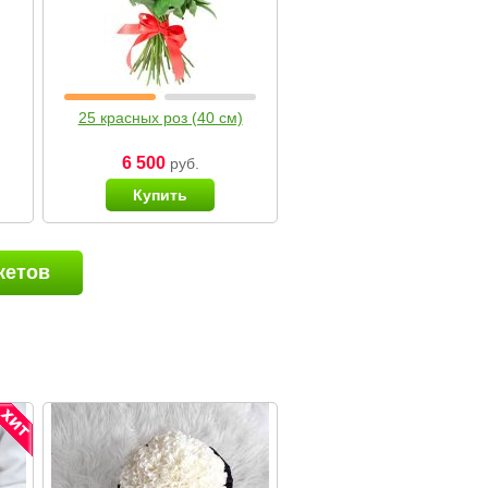
25 красных роз (40 см)
6 500
руб.
Купить
кетов