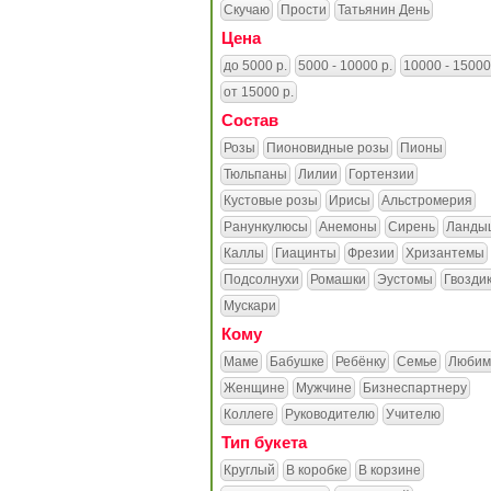
Скучаю
Прости
Татьянин День
Цена
до 5000 р.
5000 - 10000 р.
10000 - 15000
от 15000 р.
Состав
Розы
Пионовидные розы
Пионы
Тюльпаны
Лилии
Гортензии
Кустовые розы
Ирисы
Альстромерия
Ранункулюсы
Анемоны
Сирень
Ланды
Каллы
Гиацинты
Фрезии
Хризантемы
Подсолнухи
Ромашки
Эустомы
Гвозди
Мускари
Кому
Маме
Бабушке
Ребёнку
Семье
Любим
Женщине
Мужчине
Бизнеспартнеру
Коллеге
Руководителю
Учителю
Тип букета
Круглый
В коробке
В корзине