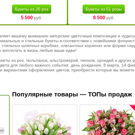
Букеты из 25 роз
Букеты из 51 розы
5 500
8 500
руб.
руб.
вляет вашему вниманию авторские цветочные композиции и чудесн
никальные и стильные букеты в соответствии с новейшими флорис
ах, стильных шляпных коробках, элегантных корзинах или форме се
ы воплотить в жизнь любые ваши идеи!
кеты из роз, тюльпанов, альстромерий, пионов, орхидей и других 
вета для любого важного события: день рождения, 8 марта, 14 фев
и вариантами оформления цветов, приобрести которые вы можете 
Популярные товары — ТОПы продаж
ай