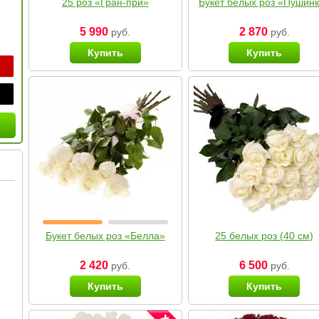
25 роз «Гран-при»
Букет белых роз «Пушин
5 990
2 870
руб.
руб.
Купить
Купить
Букет белых роз «Белла»
25 белых роз (40 см)
2 420
6 500
руб.
руб.
Купить
Купить