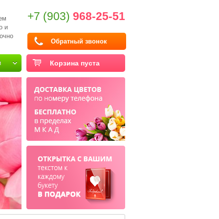
+7 (903)
968-25-51
ем
о и
очно
Обратный звонок
и
Корзина пуста