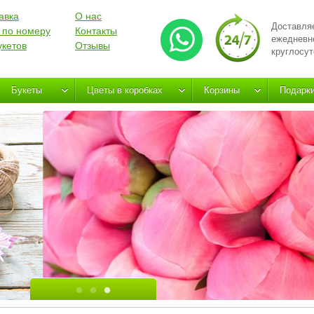
авка
О нас
Доставля
 по номеру
Контакты
ежедневн
укетов
Отзывы
круглосут
Букеты
Цветы в коробках
Корзины
Подарк