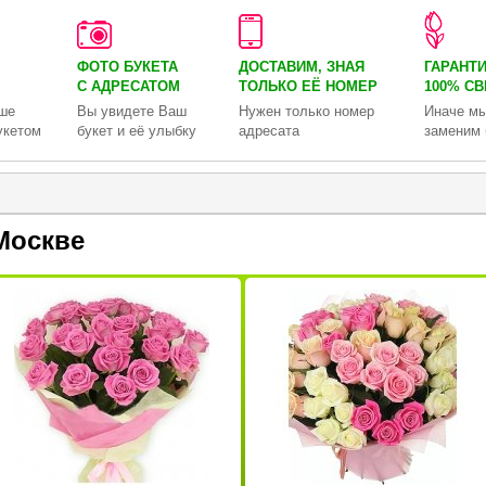
ФОТО БУКЕТА
ДОСТАВИМ, ЗНАЯ
ГАРАНТ
С АДРЕСАТОМ
ТОЛЬКО
ЕЁ НОМЕР
100% С
ше
Вы увидете Ваш
Нужен только номер
Иначе мы
укетом
букет и её улыбку
адресата
заменим 
Москве