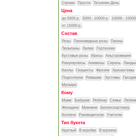
Скучаю
Прости
Татьянин День
Цена
до 5000 р.
5000 - 10000 р.
10000 - 15000
от 15000 р.
Состав
Розы
Пионовидные розы
Пионы
Тюльпаны
Лилии
Гортензии
Кустовые розы
Ирисы
Альстромерия
Ранункулюсы
Анемоны
Сирень
Ланды
Каллы
Гиацинты
Фрезии
Хризантемы
Подсолнухи
Ромашки
Эустомы
Гвозди
Мускари
Кому
Маме
Бабушке
Ребёнку
Семье
Любим
Женщине
Мужчине
Бизнеспартнеру
Коллеге
Руководителю
Учителю
Тип букета
Круглый
В коробке
В корзине