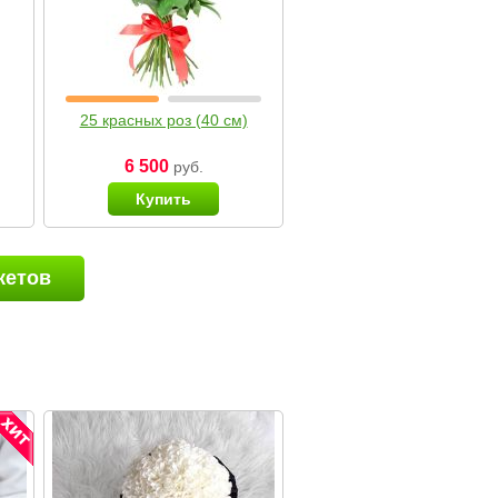
25 красных роз (40 см)
6 500
руб.
Купить
кетов