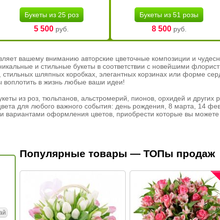
Букеты из 25 роз
Букеты из 51 розы
5 500
8 500
руб.
руб.
вляет вашему вниманию авторские цветочные композиции и чудесн
никальные и стильные букеты в соответствии с новейшими флорис
ах, стильных шляпных коробках, элегантных корзинах или форме се
ы воплотить в жизнь любые ваши идеи!
кеты из роз, тюльпанов, альстромерий, пионов, орхидей и других 
вета для любого важного события: день рождения, 8 марта, 14 фев
и вариантами оформления цветов, приобрести которые вы можете 
Популярные товары — ТОПы продаж
ай