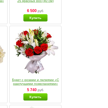
ка»
25 красных роз (40 см)
6 500
руб.
Купить
Букет с розами и лилиями «С
наилучшими пожеланиями»
5 740
руб.
Купить