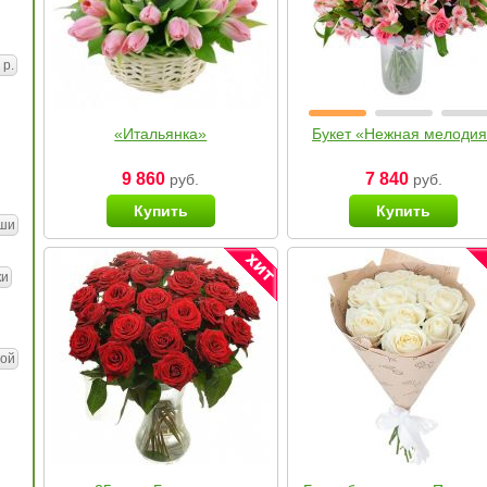
 р.
«Итальянка»
Букет «Нежная мелоди
9 860
7 840
руб.
руб.
Купить
Купить
ши
ки
ой