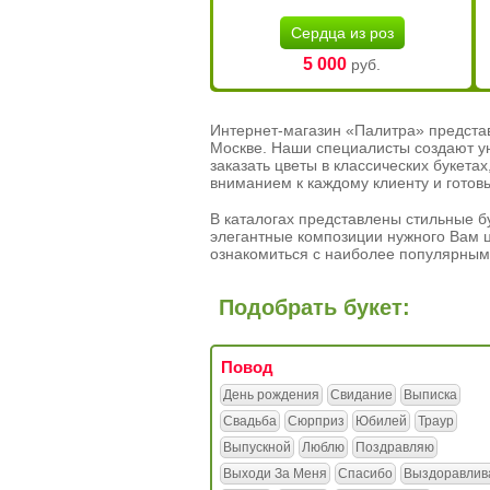
Сердца из роз
5 000
руб.
Интернет-магазин «Палитра» предста
Москве. Наши специалисты создают у
заказать цветы в классических букет
вниманием к каждому клиенту и готов
В каталогах представлены стильные бу
элегантные композиции нужного Вам ц
ознакомиться с наиболее популярным
Подобрать букет:
Повод
День рождения
Свидание
Выписка
Свадьба
Сюрприз
Юбилей
Траур
Выпускной
Люблю
Поздравляю
Выходи За Меня
Спасибо
Выздоравлив