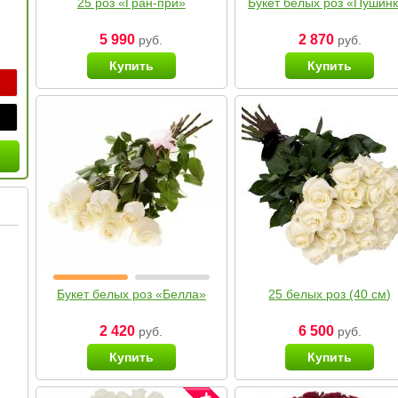
25 роз «Гран-при»
Букет белых роз «Пушин
5 990
2 870
руб.
руб.
Купить
Купить
Букет белых роз «Белла»
25 белых роз (40 см)
2 420
6 500
руб.
руб.
Купить
Купить