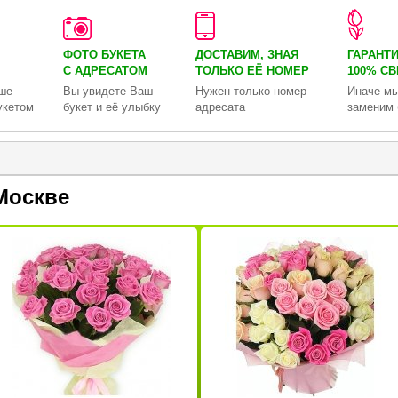
ФОТО БУКЕТА
ДОСТАВИМ, ЗНАЯ
ГАРАНТ
С АДРЕСАТОМ
ТОЛЬКО
ЕЁ НОМЕР
100% С
ше
Вы увидете Ваш
Нужен только номер
Иначе мы
укетом
букет и её улыбку
адресата
заменим 
Москве