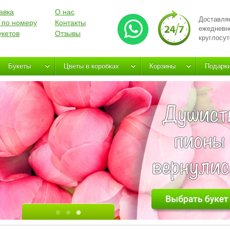
авка
О нас
Доставля
 по номеру
Контакты
ежедневн
укетов
Отзывы
круглосут
Букеты
Цветы в коробках
Корзины
Подарк