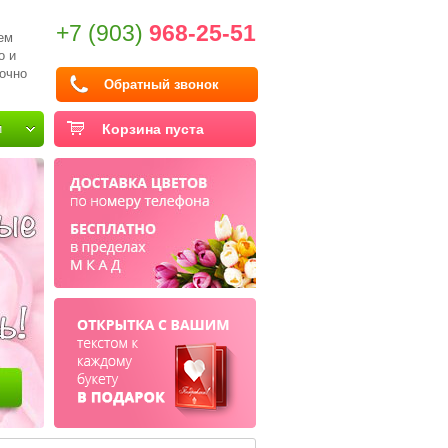
+7 (903)
968-25-51
ем
о и
очно
Обратный звонок
и
Корзина пуста