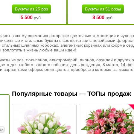
Букеты из 25 роз
Букеты из 51 розы
5 500
8 500
руб.
руб.
вляет вашему вниманию авторские цветочные композиции и чудесн
никальные и стильные букеты в соответствии с новейшими флорис
ах, стильных шляпных коробках, элегантных корзинах или форме се
ы воплотить в жизнь любые ваши идеи!
кеты из роз, тюльпанов, альстромерий, пионов, орхидей и других 
вета для любого важного события: день рождения, 8 марта, 14 фев
и вариантами оформления цветов, приобрести которые вы можете 
Популярные товары — ТОПы продаж
ай