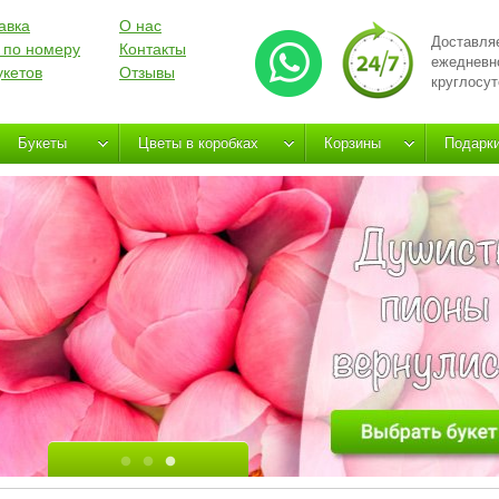
авка
О нас
Доставля
 по номеру
Контакты
ежедневн
укетов
Отзывы
круглосут
Букеты
Цветы в коробках
Корзины
Подарк