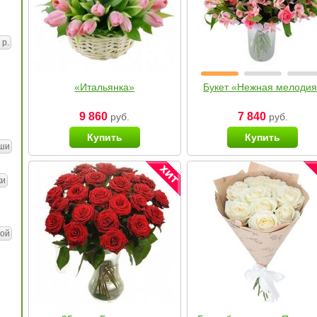
 р.
«Итальянка»
Букет «Нежная мелоди
9 860
7 840
руб.
руб.
Купить
Купить
ши
ки
ой