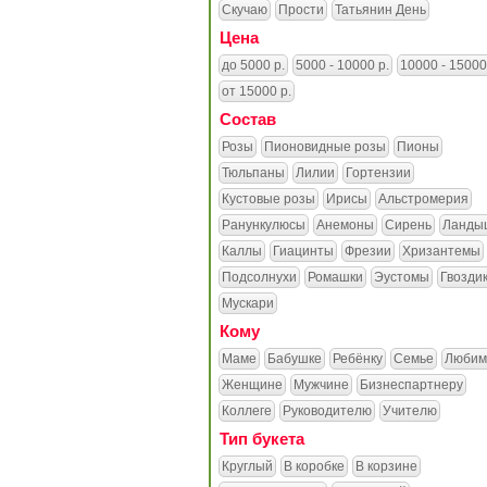
Скучаю
Прости
Татьянин День
Цена
до 5000 р.
5000 - 10000 р.
10000 - 15000
от 15000 р.
Состав
Розы
Пионовидные розы
Пионы
Тюльпаны
Лилии
Гортензии
Кустовые розы
Ирисы
Альстромерия
Ранункулюсы
Анемоны
Сирень
Ланды
Каллы
Гиацинты
Фрезии
Хризантемы
Подсолнухи
Ромашки
Эустомы
Гвозди
Мускари
Кому
Маме
Бабушке
Ребёнку
Семье
Любим
Женщине
Мужчине
Бизнеспартнеру
Коллеге
Руководителю
Учителю
Тип букета
Круглый
В коробке
В корзине