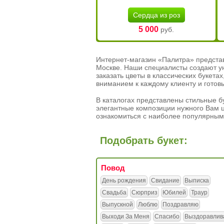
Сердца из роз
5 000
руб.
Интернет-магазин «Палитра» предста
Москве. Наши специалисты создают у
заказать цветы в классических букет
вниманием к каждому клиенту и готов
В каталогах представлены стильные бу
элегантные композиции нужного Вам ц
ознакомиться с наиболее популярным
Подобрать букет:
Повод
День рождения
Свидание
Выписка
Свадьба
Сюрприз
Юбилей
Траур
Выпускной
Люблю
Поздравляю
Выходи За Меня
Спасибо
Выздоравлив