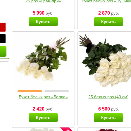
25 роз «Гран-при»
Букет белых роз «Пушин
5 990
2 870
руб.
руб.
Купить
Купить
Букет белых роз «Белла»
25 белых роз (40 см)
2 420
6 500
руб.
руб.
Купить
Купить