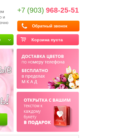
+7 (903)
968-25-51
ем
о и
очно
Обратный звонок
и
Корзина пуста