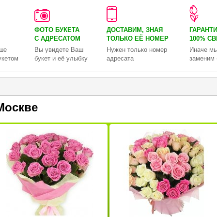
ФОТО БУКЕТА
ДОСТАВИМ, ЗНАЯ
ГАРАНТ
С АДРЕСАТОМ
ТОЛЬКО
ЕЁ НОМЕР
100% С
ше
Вы увидете Ваш
Нужен только номер
Иначе мы
укетом
букет и её улыбку
адресата
заменим 
Москве