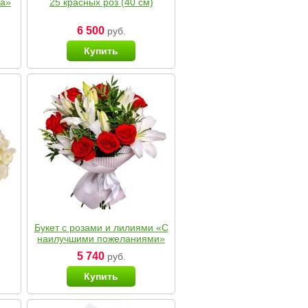
ка»
25 красных роз (40 см)
6 500
руб.
Купить
Букет с розами и лилиями «С
наилучшими пожеланиями»
5 740
руб.
Купить