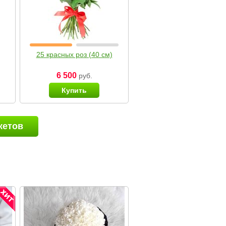
25 красных роз (40 см)
6 500
руб.
Купить
кетов