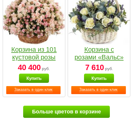
Корзина из 101
Корзина с
кустовой розы
розами «Вальс»
нежных тонов
40 400
7 610
руб.
руб.
Купить
Купить
Заказать в один клик
Заказать в один клик
Больше цветов в корзине