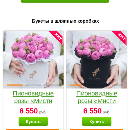
Букеты в шляпных коробках
Пионовидные
Пионовидные
розы «Мисти
розы «Мисти
бабблс» в белой
бабблс» в
6 550
6 550
руб.
руб.
коробке Small
черной коробке
Купить
Купить
Small