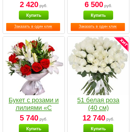
2 420
6 500
руб.
руб.
Купить
Купить
Заказать в один клик
Заказать в один клик
Букет с розами и
51 белая роза
лилиями «С
(40 см)
наилучшими
5 740
12 740
руб.
руб.
пожеланиями»
Купить
Купить