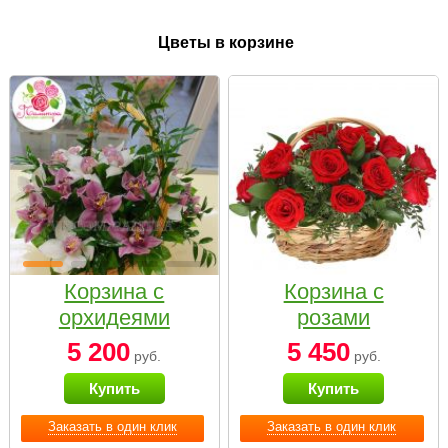
Цветы в корзине
Корзина с
Корзина с
орхидеями
розами
малая
«Красный
5 200
5 450
руб.
руб.
Париж»
Купить
Купить
Заказать в один клик
Заказать в один клик