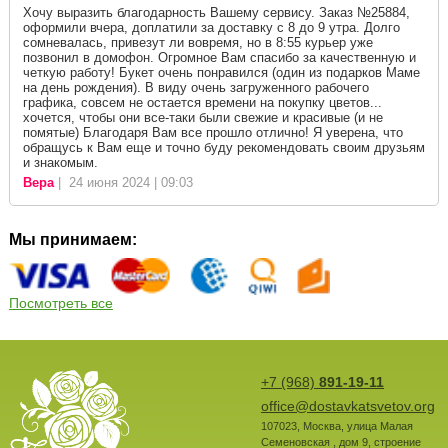
Хочу выразить благодарность Вашему сервису. Заказ №25884,
оформили вчера, доплатили за доставку с 8 до 9 утра. Долго
сомневалась, привезут ли вовремя, но в 8:55 курьер уже
позвонил в домофон. Огромное Вам спасибо за качественную и
четкую работу! Букет очень понравился (один из подарков Маме
на день рождения). В виду очень загруженного рабочего
графика, совсем не остается времени на покупку цветов...
хочется, чтобы они все-таки были свежие и красивые (и не
помятые) Благодаря Вам все прошло отлично! Я уверена, что
обращусь к Вам еще и точно буду рекомендовать своим друзьям
и знакомым.
Вера
| 24 июня 2024 | 09:03
Мы принимаем:
Посмотреть все
+7 (968)
891-19-11
office@dostavkatsvetov.org
107023
,
Москва
,
улица Малая
Семеновская , дом 9, строение