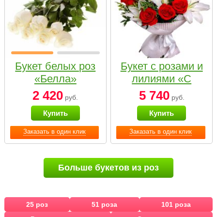
Букет белых роз
Букет с розами и
«Белла»
лилиями «С
наилучшими
2 420
5 740
руб.
руб.
пожеланиями»
Купить
Купить
Заказать в один клик
Заказать в один клик
Больше букетов из роз
25 роз
51 роза
101 роза