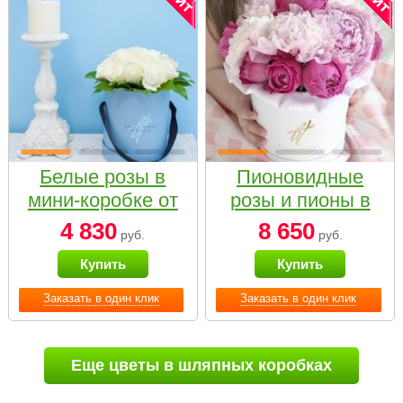
Белые розы в
Пионовидные
мини-коробке от
розы и пионы в
Bella Fiori
белой коробке
4 830
8 650
руб.
руб.
Small
Купить
Купить
Заказать в один клик
Заказать в один клик
Еще цветы в шляпных коробках