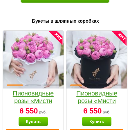
Букеты в шляпных коробках
Пионовидные
Пионовидные
розы «Мисти
розы «Мисти
бабблс» в белой
бабблс» в
6 550
6 550
руб.
руб.
коробке Small
черной коробке
Купить
Купить
Small