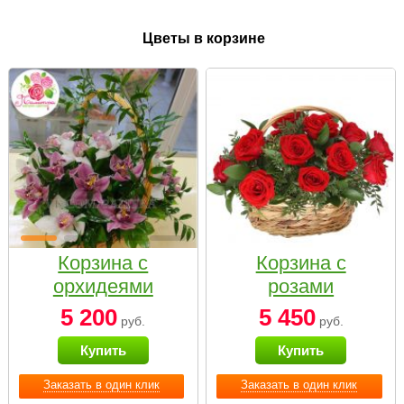
Цветы в корзине
Корзина с
Корзина с
орхидеями
розами
малая
«Красный
5 200
5 450
руб.
руб.
Париж»
Купить
Купить
Заказать в один клик
Заказать в один клик