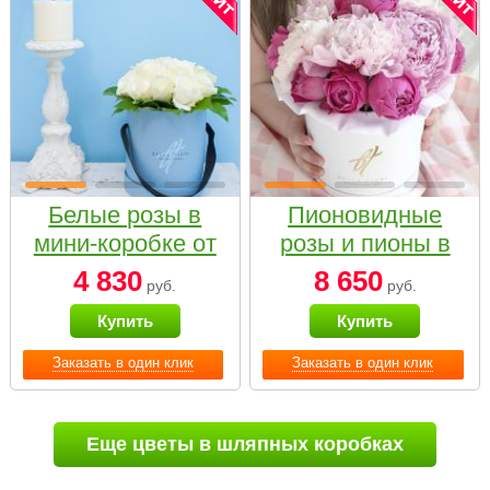
Белые розы в
Пионовидные
мини-коробке от
розы и пионы в
Bella Fiori
белой коробке
4 830
8 650
руб.
руб.
Small
Купить
Купить
Заказать в один клик
Заказать в один клик
Еще цветы в шляпных коробках