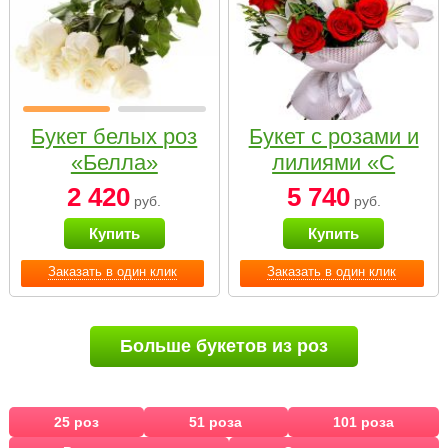
Букет белых роз
Букет с розами и
«Белла»
лилиями «С
наилучшими
2 420
5 740
руб.
руб.
пожеланиями»
Купить
Купить
Заказать в один клик
Заказать в один клик
Больше букетов из роз
25 роз
51 роза
101 роза