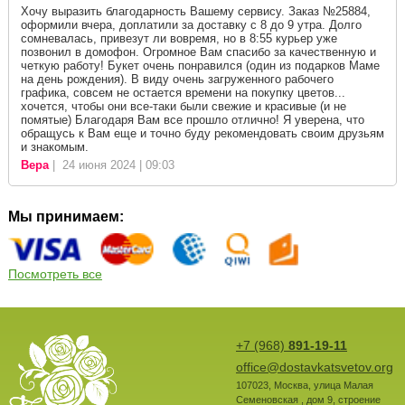
Хочу выразить благодарность Вашему сервису. Заказ №25884,
оформили вчера, доплатили за доставку с 8 до 9 утра. Долго
сомневалась, привезут ли вовремя, но в 8:55 курьер уже
позвонил в домофон. Огромное Вам спасибо за качественную и
четкую работу! Букет очень понравился (один из подарков Маме
на день рождения). В виду очень загруженного рабочего
графика, совсем не остается времени на покупку цветов...
хочется, чтобы они все-таки были свежие и красивые (и не
помятые) Благодаря Вам все прошло отлично! Я уверена, что
обращусь к Вам еще и точно буду рекомендовать своим друзьям
и знакомым.
Вера
| 24 июня 2024 | 09:03
Мы принимаем:
Посмотреть все
+7 (968)
891-19-11
office@dostavkatsvetov.org
107023
,
Москва
,
улица Малая
Семеновская , дом 9, строение