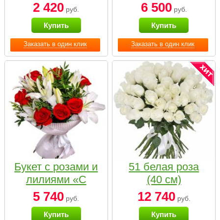
2 420
6 500
руб.
руб.
Купить
Купить
Заказать в один клик
Заказать в один клик
Букет с розами и
51 белая роза
лилиями «С
(40 см)
наилучшими
5 740
12 740
руб.
руб.
пожеланиями»
Купить
Купить