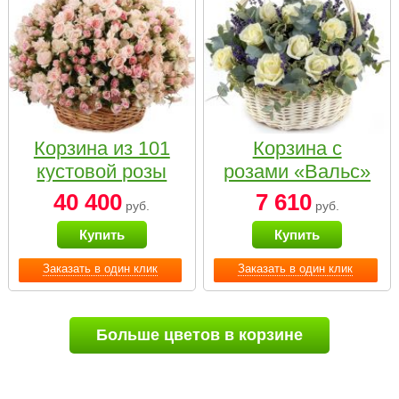
Корзина из 101
Корзина с
кустовой розы
розами «Вальс»
нежных тонов
40 400
7 610
руб.
руб.
Купить
Купить
Заказать в один клик
Заказать в один клик
Больше цветов в корзине