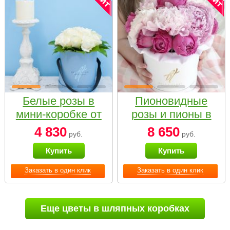
Белые розы в
Пионовидные
мини-коробке от
розы и пионы в
Bella Fiori
белой коробке
4 830
8 650
руб.
руб.
Small
Купить
Купить
Заказать в один клик
Заказать в один клик
Еще цветы в шляпных коробках