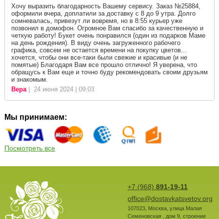
Хочу выразить благодарность Вашему сервису. Заказ №25884,
оформили вчера, доплатили за доставку с 8 до 9 утра. Долго
сомневалась, привезут ли вовремя, но в 8:55 курьер уже
позвонил в домофон. Огромное Вам спасибо за качественную и
четкую работу! Букет очень понравился (один из подарков Маме
на день рождения). В виду очень загруженного рабочего
графика, совсем не остается времени на покупку цветов...
хочется, чтобы они все-таки были свежие и красивые (и не
помятые) Благодаря Вам все прошло отлично! Я уверена, что
обращусь к Вам еще и точно буду рекомендовать своим друзьям
и знакомым.
Вера
| 24 июня 2024 | 09:03
Мы принимаем:
Посмотреть все
+7 (968)
891-19-11
office@dostavkatsvetov.org
107023
,
Москва
,
улица Малая
Семеновская , дом 9, строение