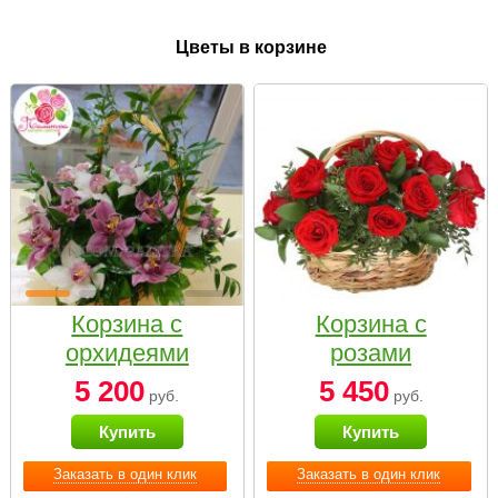
Цветы в корзине
Корзина с
Корзина с
орхидеями
розами
малая
«Красный
5 200
5 450
руб.
руб.
Париж»
Купить
Купить
Заказать в один клик
Заказать в один клик