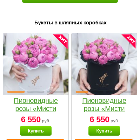
Букеты в шляпных коробках
Пионовидные
Пионовидные
розы «Мисти
розы «Мисти
бабблс» в белой
бабблс» в
6 550
6 550
руб.
руб.
коробке Small
черной коробке
Купить
Купить
Small