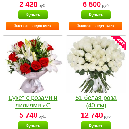
2 420
6 500
руб.
руб.
Купить
Купить
Заказать в один клик
Заказать в один клик
Букет с розами и
51 белая роза
лилиями «С
(40 см)
наилучшими
5 740
12 740
руб.
руб.
пожеланиями»
Купить
Купить