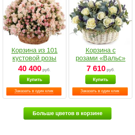
Корзина из 101
Корзина с
кустовой розы
розами «Вальс»
нежных тонов
40 400
7 610
руб.
руб.
Купить
Купить
Заказать в один клик
Заказать в один клик
Больше цветов в корзине