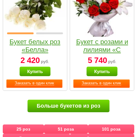
Букет белых роз
Букет с розами и
«Белла»
лилиями «С
наилучшими
2 420
5 740
руб.
руб.
пожеланиями»
Купить
Купить
Заказать в один клик
Заказать в один клик
Больше букетов из роз
25 роз
51 роза
101 роза