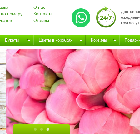
авка
О нас
Доставля
 по номеру
Контакты
ежедневн
укетов
Отзывы
круглосут
Букеты
Цветы в коробках
Корзины
Подарк