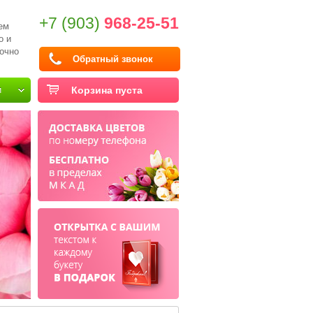
+7 (903)
968-25-51
ем
о и
очно
Обратный звонок
и
Корзина пуста