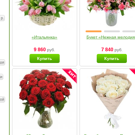
 р.
«Итальянка»
Букет «Нежная мелоди
9 860
7 840
руб.
руб.
Купить
Купить
ши
ки
ой