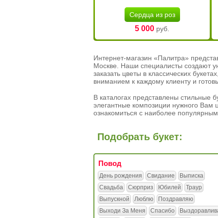
Сердца из роз
5 000
руб.
Интернет-магазин «Палитра» предста
Москве. Наши специалисты создают у
заказать цветы в классических букет
вниманием к каждому клиенту и готов
В каталогах представлены стильные бу
элегантные композиции нужного Вам ц
ознакомиться с наиболее популярным
Подобрать букет:
Повод
День рождения
Свидание
Выписка
Свадьба
Сюрприз
Юбилей
Траур
Выпускной
Люблю
Поздравляю
Выходи За Меня
Спасибо
Выздоравлив