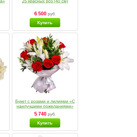
ка»
25 красных роз (40 см)
6 500
руб.
Купить
Букет с розами и лилиями «С
наилучшими пожеланиями»
5 740
руб.
Купить