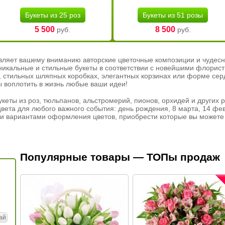
Букеты из 25 роз
Букеты из 51 розы
5 500
8 500
руб.
руб.
вляет вашему вниманию авторские цветочные композиции и чудесн
никальные и стильные букеты в соответствии с новейшими флорис
ах, стильных шляпных коробках, элегантных корзинах или форме се
ы воплотить в жизнь любые ваши идеи!
кеты из роз, тюльпанов, альстромерий, пионов, орхидей и других 
вета для любого важного события: день рождения, 8 марта, 14 фев
и вариантами оформления цветов, приобрести которые вы можете 
Популярные товары — ТОПы продаж
ай