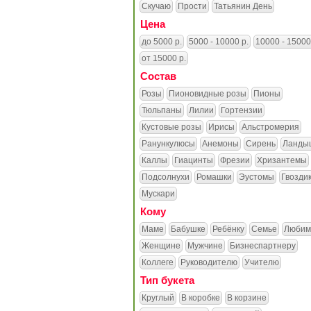
Скучаю
Прости
Татьянин День
Цена
до 5000 р.
5000 - 10000 р.
10000 - 15000
от 15000 р.
Состав
Розы
Пионовидные розы
Пионы
Тюльпаны
Лилии
Гортензии
Кустовые розы
Ирисы
Альстромерия
Ранункулюсы
Анемоны
Сирень
Ланды
Каллы
Гиацинты
Фрезии
Хризантемы
Подсолнухи
Ромашки
Эустомы
Гвозди
Мускари
Кому
Маме
Бабушке
Ребёнку
Семье
Любим
Женщине
Мужчине
Бизнеспартнеру
Коллеге
Руководителю
Учителю
Тип букета
Круглый
В коробке
В корзине