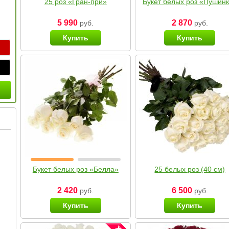
25 роз «Гран-при»
Букет белых роз «Пушин
5 990
2 870
руб.
руб.
Купить
Купить
Букет белых роз «Белла»
25 белых роз (40 см)
2 420
6 500
руб.
руб.
Купить
Купить