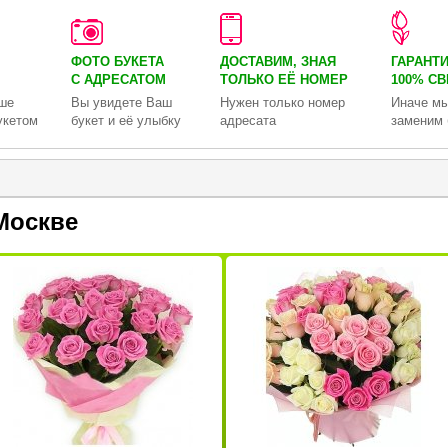
ФОТО БУКЕТА
ДОСТАВИМ, ЗНАЯ
ГАРАНТ
С АДРЕСАТОМ
ТОЛЬКО
ЕЁ НОМЕР
100% С
ше
Вы увидете Ваш
Нужен только номер
Иначе мы
укетом
букет и её улыбку
адресата
заменим 
Москве