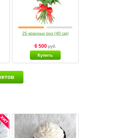
25 красных роз (40 см)
6 500
руб.
Купить
кетов