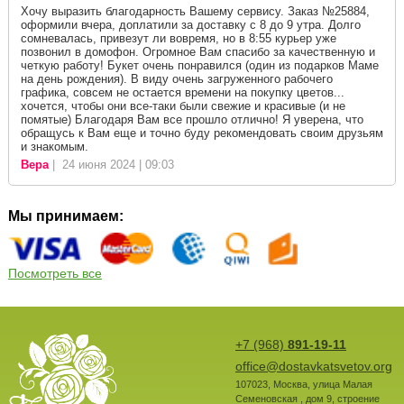
Хочу выразить благодарность Вашему сервису. Заказ №25884,
оформили вчера, доплатили за доставку с 8 до 9 утра. Долго
сомневалась, привезут ли вовремя, но в 8:55 курьер уже
позвонил в домофон. Огромное Вам спасибо за качественную и
четкую работу! Букет очень понравился (один из подарков Маме
на день рождения). В виду очень загруженного рабочего
графика, совсем не остается времени на покупку цветов...
хочется, чтобы они все-таки были свежие и красивые (и не
помятые) Благодаря Вам все прошло отлично! Я уверена, что
обращусь к Вам еще и точно буду рекомендовать своим друзьям
и знакомым.
Вера
| 24 июня 2024 | 09:03
Мы принимаем:
Посмотреть все
+7 (968)
891-19-11
office@dostavkatsvetov.org
107023
,
Москва
,
улица Малая
Семеновская , дом 9, строение