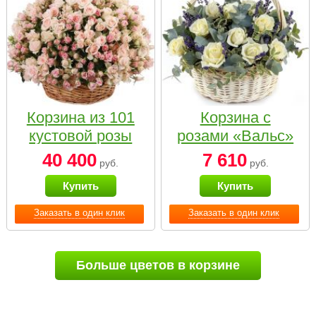
Корзина из 101
Корзина с
кустовой розы
розами «Вальс»
нежных тонов
40 400
7 610
руб.
руб.
Купить
Купить
Заказать в один клик
Заказать в один клик
Больше цветов в корзине