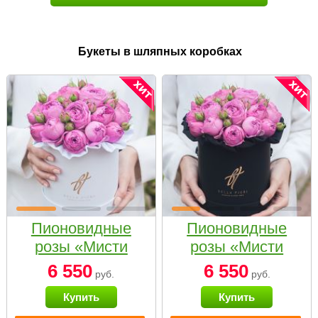
Букеты в шляпных коробках
Пионовидные
Пионовидные
розы «Мисти
розы «Мисти
бабблс» в белой
бабблс» в
6 550
6 550
руб.
руб.
коробке Small
черной коробке
Купить
Купить
Small