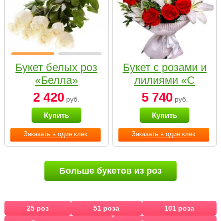
Букет белых роз
Букет с розами и
«Белла»
лилиями «С
наилучшими
2 420
5 740
руб.
руб.
пожеланиями»
Купить
Купить
Заказать в один клик
Заказать в один клик
Больше букетов из роз
25 роз
51 роза
101 роза