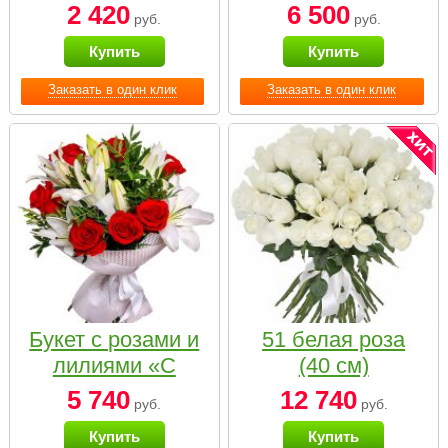
2 420
6 500
руб.
руб.
Купить
Купить
Заказать в один клик
Заказать в один клик
Букет с розами и
51 белая роза
лилиями «С
(40 см)
наилучшими
5 740
12 740
руб.
руб.
пожеланиями»
Купить
Купить