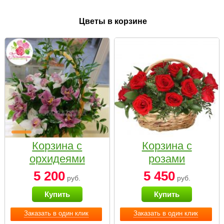
Цветы в корзине
Корзина с
Корзина с
орхидеями
розами
малая
«Красный
5 200
5 450
руб.
руб.
Париж»
Купить
Купить
Заказать в один клик
Заказать в один клик