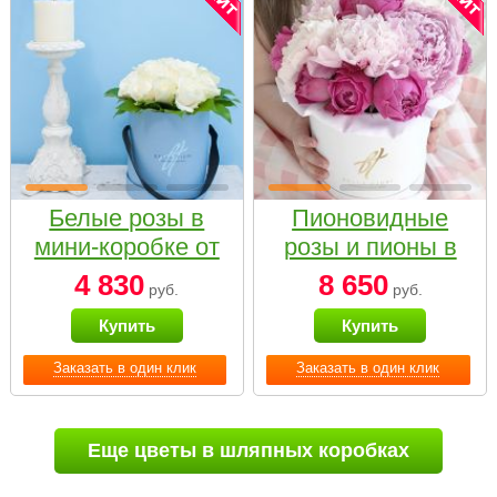
Белые розы в
Пионовидные
мини-коробке от
розы и пионы в
Bella Fiori
белой коробке
4 830
8 650
руб.
руб.
Small
Купить
Купить
Заказать в один клик
Заказать в один клик
Еще цветы в шляпных коробках