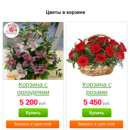
Цветы в корзине
Корзина с
Корзина с
орхидеями
розами
малая
«Красный
5 200
5 450
руб.
руб.
Париж»
Купить
Купить
Заказать в один клик
Заказать в один клик