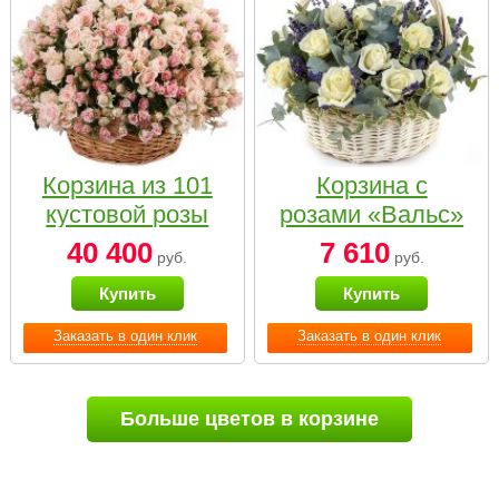
Корзина из 101
Корзина с
кустовой розы
розами «Вальс»
нежных тонов
40 400
7 610
руб.
руб.
Купить
Купить
Заказать в один клик
Заказать в один клик
Больше цветов в корзине