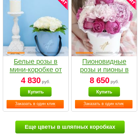
Белые розы в
Пионовидные
мини-коробке от
розы и пионы в
Bella Fiori
белой коробке
4 830
8 650
руб.
руб.
Small
Купить
Купить
Заказать в один клик
Заказать в один клик
Еще цветы в шляпных коробках