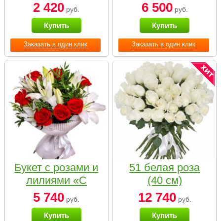
2 420
6 500
руб.
руб.
Купить
Купить
Заказать в один клик
Заказать в один клик
Букет с розами и
51 белая роза
лилиями «С
(40 см)
наилучшими
5 740
12 740
руб.
руб.
пожеланиями»
Купить
Купить