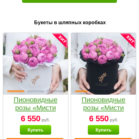
Букеты в шляпных коробках
Пионовидные
Пионовидные
розы «Мисти
розы «Мисти
бабблс» в белой
бабблс» в
6 550
6 550
руб.
руб.
коробке Small
черной коробке
Купить
Купить
Small