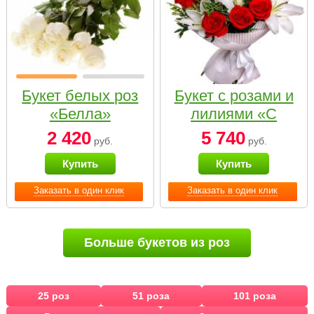
Букет белых роз
Букет с розами и
«Белла»
лилиями «С
наилучшими
2 420
5 740
руб.
руб.
пожеланиями»
Купить
Купить
Заказать в один клик
Заказать в один клик
Больше букетов из роз
25 роз
51 роза
101 роза