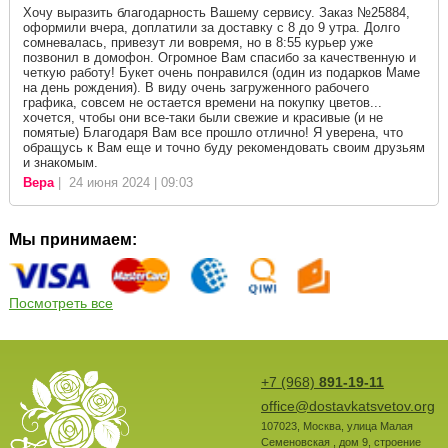
Хочу выразить благодарность Вашему сервису. Заказ №25884,
оформили вчера, доплатили за доставку с 8 до 9 утра. Долго
сомневалась, привезут ли вовремя, но в 8:55 курьер уже
позвонил в домофон. Огромное Вам спасибо за качественную и
четкую работу! Букет очень понравился (один из подарков Маме
на день рождения). В виду очень загруженного рабочего
графика, совсем не остается времени на покупку цветов...
хочется, чтобы они все-таки были свежие и красивые (и не
помятые) Благодаря Вам все прошло отлично! Я уверена, что
обращусь к Вам еще и точно буду рекомендовать своим друзьям
и знакомым.
Вера
| 24 июня 2024 | 09:03
Мы принимаем:
Посмотреть все
+7 (968)
891-19-11
office@dostavkatsvetov.org
107023
,
Москва
,
улица Малая
Семеновская , дом 9, строение