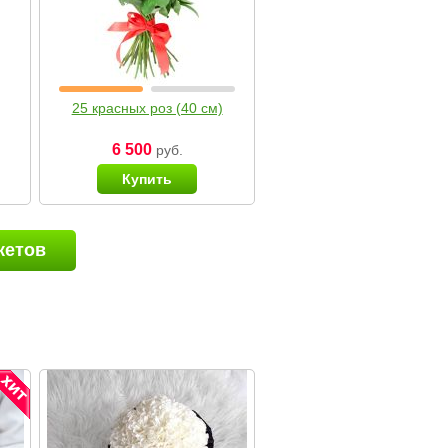
25 красных роз (40 см)
6 500
руб.
Купить
кетов