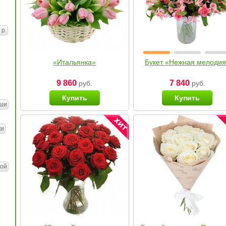
 р.
«Итальянка»
Букет «Нежная мелоди
9 860
7 840
руб.
руб.
Купить
Купить
ши
ки
ой