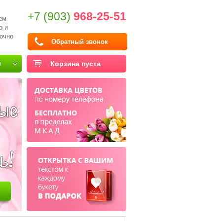
+7 (903)
968-25-51
ем
о и
очно
Обратный звонок
и
Корзина пуста