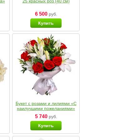
ка»
25 красных роз (40 см)
6 500
руб.
Купить
Букет с розами и лилиями «С
наилучшими пожеланиями»
5 740
руб.
Купить