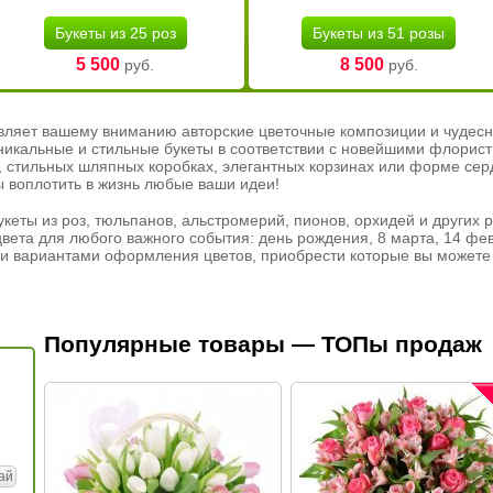
Букеты из 25 роз
Букеты из 51 розы
5 500
8 500
руб.
руб.
вляет вашему вниманию авторские цветочные композиции и чудесн
никальные и стильные букеты в соответствии с новейшими флорис
ах, стильных шляпных коробках, элегантных корзинах или форме се
ы воплотить в жизнь любые ваши идеи!
кеты из роз, тюльпанов, альстромерий, пионов, орхидей и других 
вета для любого важного события: день рождения, 8 марта, 14 фев
и вариантами оформления цветов, приобрести которые вы можете 
Популярные товары — ТОПы продаж
ай