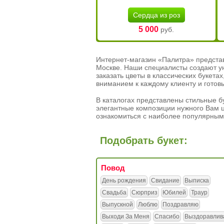
Сердца из роз
5 000
руб.
Интернет-магазин «Палитра» предста
Москве. Наши специалисты создают у
заказать цветы в классических букет
вниманием к каждому клиенту и готов
В каталогах представлены стильные бу
элегантные композиции нужного Вам ц
ознакомиться с наиболее популярным
Подобрать букет:
Повод
День рождения
Свидание
Выписка
Свадьба
Сюрприз
Юбилей
Траур
Выпускной
Люблю
Поздравляю
Выходи За Меня
Спасибо
Выздоравлив