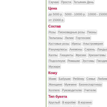
Скучаю
Прости
Татьянин День
Цена
до 5000 р.
5000 - 10000 р.
10000 - 15000
от 15000 р.
Состав
Розы
Пионовидные розы
Пионы
Тюльпаны
Лилии
Гортензии
Кустовые розы
Ирисы
Альстромерия
Ранункулюсы
Анемоны
Сирень
Ланды
Каллы
Гиацинты
Фрезии
Хризантемы
Подсолнухи
Ромашки
Эустомы
Гвозди
Мускари
Кому
Маме
Бабушке
Ребёнку
Семье
Любим
Женщине
Мужчине
Бизнеспартнеру
Коллеге
Руководителю
Учителю
Тип букета
Круглый
В коробке
В корзине