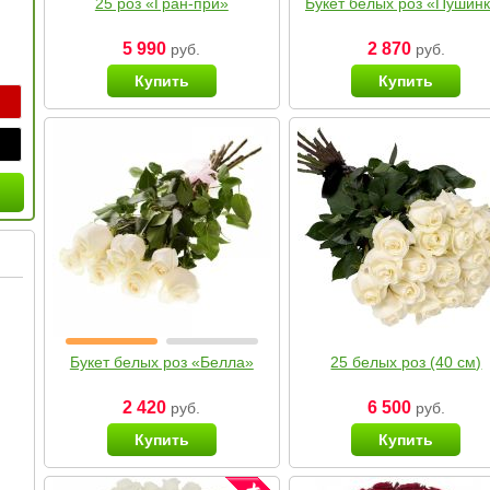
25 роз «Гран-при»
Букет белых роз «Пушин
5 990
2 870
руб.
руб.
Купить
Купить
Букет белых роз «Белла»
25 белых роз (40 см)
2 420
6 500
руб.
руб.
Купить
Купить