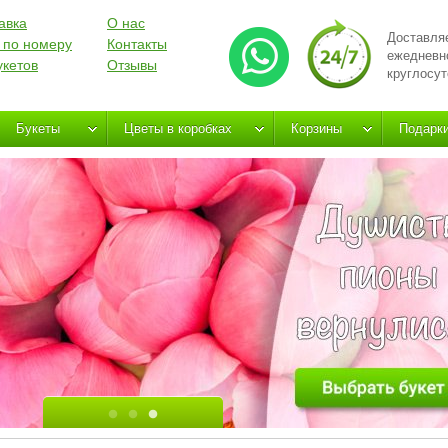
авка
О нас
Доставля
 по номеру
Контакты
ежедневн
укетов
Отзывы
круглосут
Букеты
Цветы в коробках
Корзины
Подарк