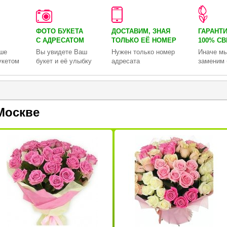
ФОТО БУКЕТА
ДОСТАВИМ, ЗНАЯ
ГАРАНТ
С АДРЕСАТОМ
ТОЛЬКО
ЕЁ НОМЕР
100% С
ше
Вы увидете Ваш
Нужен только номер
Иначе мы
укетом
букет и её улыбку
адресата
заменим 
Москве