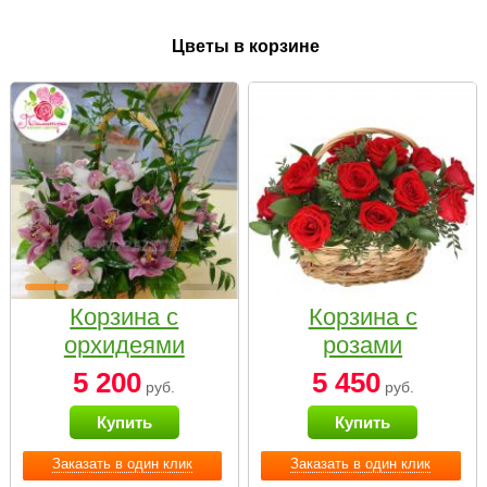
Цветы в корзине
Корзина с
Корзина с
орхидеями
розами
малая
«Красный
5 200
5 450
руб.
руб.
Париж»
Купить
Купить
Заказать в один клик
Заказать в один клик