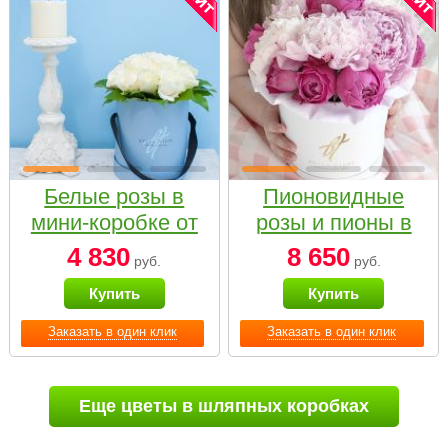
Белые розы в
Пионовидные
мини-коробке от
розы и пионы в
Bella Fiori
белой коробке
4 830
8 650
руб.
руб.
Small
Купить
Купить
Заказать в один клик
Заказать в один клик
Еще цветы в шляпных коробках