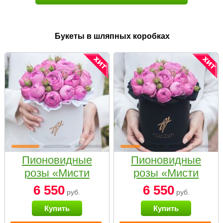
Букеты в шляпных коробках
Пионовидные
Пионовидные
розы «Мисти
розы «Мисти
бабблс» в белой
бабблс» в
6 550
6 550
руб.
руб.
коробке Small
черной коробке
Купить
Купить
Small