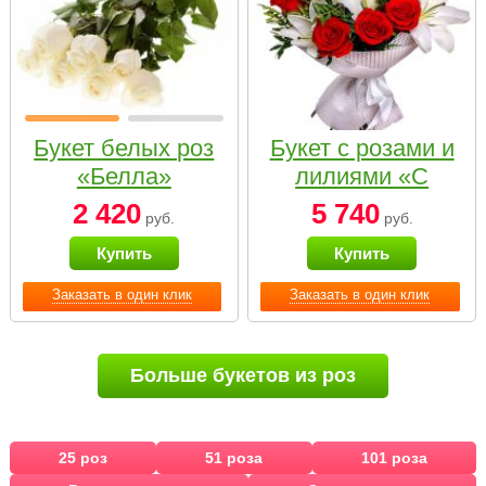
Букет белых роз
Букет с розами и
«Белла»
лилиями «С
наилучшими
2 420
5 740
руб.
руб.
пожеланиями»
Купить
Купить
Заказать в один клик
Заказать в один клик
Больше букетов из роз
25 роз
51 роза
101 роза