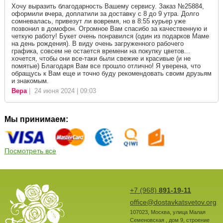
Хочу выразить благодарность Вашему сервису. Заказ №25884,
оформили вчера, доплатили за доставку с 8 до 9 утра. Долго
сомневалась, привезут ли вовремя, но в 8:55 курьер уже
позвонил в домофон. Огромное Вам спасибо за качественную и
четкую работу! Букет очень понравился (один из подарков Маме
на день рождения). В виду очень загруженного рабочего
графика, совсем не остается времени на покупку цветов...
хочется, чтобы они все-таки были свежие и красивые (и не
помятые) Благодаря Вам все прошло отлично! Я уверена, что
обращусь к Вам еще и точно буду рекомендовать своим друзьям
и знакомым.
Вера
| 24 июня 2024 | 09:03
Мы принимаем:
Посмотреть все
+7 (968)
891-19-11
office@dostavkatsvetov.org
107023
,
Москва
,
улица Малая
Семеновская , дом 9, строение