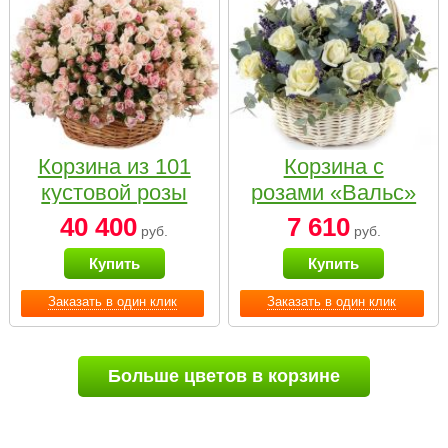
Корзина из 101
Корзина с
кустовой розы
розами «Вальс»
нежных тонов
40 400
7 610
руб.
руб.
Купить
Купить
Заказать в один клик
Заказать в один клик
Больше цветов в корзине