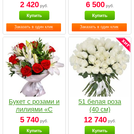
2 420
6 500
руб.
руб.
Купить
Купить
Заказать в один клик
Заказать в один клик
Букет с розами и
51 белая роза
лилиями «С
(40 см)
наилучшими
5 740
12 740
руб.
руб.
пожеланиями»
Купить
Купить