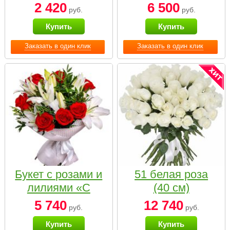
2 420
6 500
руб.
руб.
Купить
Купить
Заказать в один клик
Заказать в один клик
Букет с розами и
51 белая роза
лилиями «С
(40 см)
наилучшими
5 740
12 740
руб.
руб.
пожеланиями»
Купить
Купить