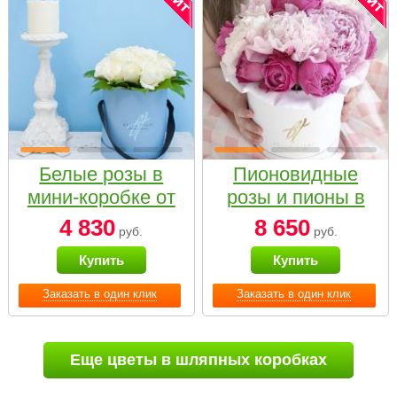
Белые розы в
Пионовидные
мини-коробке от
розы и пионы в
Bella Fiori
белой коробке
4 830
8 650
руб.
руб.
Small
Купить
Купить
Заказать в один клик
Заказать в один клик
Еще цветы в шляпных коробках