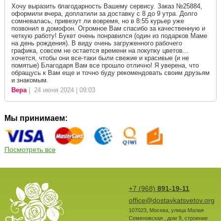
Хочу выразить благодарность Вашему сервису. Заказ №25884,
оформили вчера, доплатили за доставку с 8 до 9 утра. Долго
сомневалась, привезут ли вовремя, но в 8:55 курьер уже
позвонил в домофон. Огромное Вам спасибо за качественную и
четкую работу! Букет очень понравился (один из подарков Маме
на день рождения). В виду очень загруженного рабочего
графика, совсем не остается времени на покупку цветов...
хочется, чтобы они все-таки были свежие и красивые (и не
помятые) Благодаря Вам все прошло отлично! Я уверена, что
обращусь к Вам еще и точно буду рекомендовать своим друзьям
и знакомым.
Вера
| 24 июня 2024 | 09:03
Мы принимаем:
Посмотреть все
+7 (968)
891-19-11
office@dostavkatsvetov.org
107023
,
Москва
,
улица Малая
Семеновская , дом 9, строение