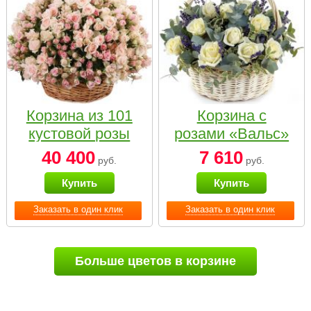
Корзина из 101
Корзина с
кустовой розы
розами «Вальс»
нежных тонов
40 400
7 610
руб.
руб.
Купить
Купить
Заказать в один клик
Заказать в один клик
Больше цветов в корзине