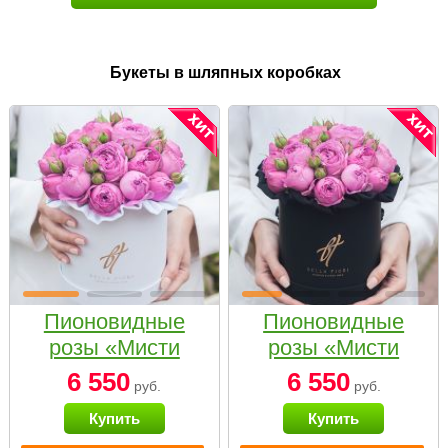
Букеты в шляпных коробках
Пионовидные
Пионовидные
розы «Мисти
розы «Мисти
бабблс» в белой
бабблс» в
6 550
6 550
руб.
руб.
коробке Small
черной коробке
Купить
Купить
Small