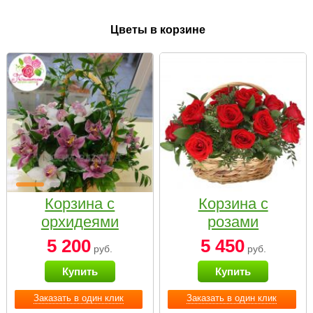
Цветы в корзине
Корзина с
Корзина с
орхидеями
розами
малая
«Красный
5 200
5 450
руб.
руб.
Париж»
Купить
Купить
Заказать в один клик
Заказать в один клик