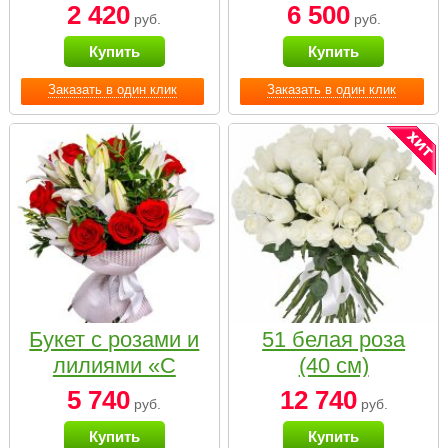
2 420
6 500
руб.
руб.
Купить
Купить
Заказать в один клик
Заказать в один клик
Букет с розами и
51 белая роза
лилиями «С
(40 см)
наилучшими
5 740
12 740
руб.
руб.
пожеланиями»
Купить
Купить