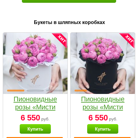
Букеты в шляпных коробках
Пионовидные
Пионовидные
розы «Мисти
розы «Мисти
бабблс» в белой
бабблс» в
6 550
6 550
руб.
руб.
коробке Small
черной коробке
Купить
Купить
Small