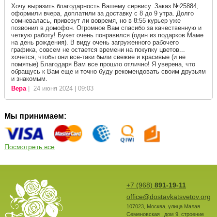
Хочу выразить благодарность Вашему сервису. Заказ №25884,
оформили вчера, доплатили за доставку с 8 до 9 утра. Долго
сомневалась, привезут ли вовремя, но в 8:55 курьер уже
позвонил в домофон. Огромное Вам спасибо за качественную и
четкую работу! Букет очень понравился (один из подарков Маме
на день рождения). В виду очень загруженного рабочего
графика, совсем не остается времени на покупку цветов...
хочется, чтобы они все-таки были свежие и красивые (и не
помятые) Благодаря Вам все прошло отлично! Я уверена, что
обращусь к Вам еще и точно буду рекомендовать своим друзьям
и знакомым.
Вера
| 24 июня 2024 | 09:03
Мы принимаем:
Посмотреть все
+7 (968)
891-19-11
office@dostavkatsvetov.org
107023
,
Москва
,
улица Малая
Семеновская , дом 9, строение