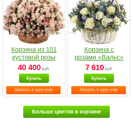
Корзина из 101
Корзина с
кустовой розы
розами «Вальс»
нежных тонов
40 400
7 610
руб.
руб.
Купить
Купить
Заказать в один клик
Заказать в один клик
Больше цветов в корзине