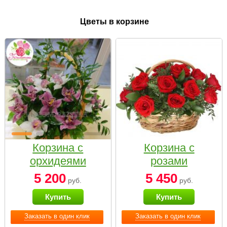
Цветы в корзине
Корзина с
Корзина с
орхидеями
розами
малая
«Красный
5 200
5 450
руб.
руб.
Париж»
Купить
Купить
Заказать в один клик
Заказать в один клик