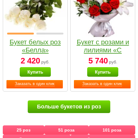
Букет белых роз
Букет с розами и
«Белла»
лилиями «С
наилучшими
2 420
5 740
руб.
руб.
пожеланиями»
Купить
Купить
Заказать в один клик
Заказать в один клик
Больше букетов из роз
25 роз
51 роза
101 роза