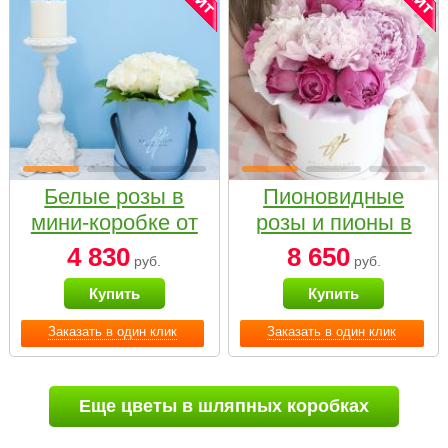
Белые розы в
Пионовидные
мини-коробке от
розы и пионы в
Bella Fiori
белой коробке
4 830
8 650
руб.
руб.
Small
Купить
Купить
Заказать в один клик
Заказать в один клик
Еще цветы в шляпных коробках