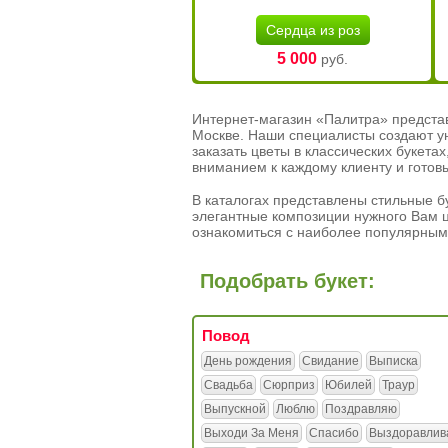
Сердца из роз
5 000
руб.
Интернет-магазин «Палитра» предста
Москве. Наши специалисты создают у
заказать цветы в классических букет
вниманием к каждому клиенту и готов
В каталогах представлены стильные бу
элегантные композиции нужного Вам ц
ознакомиться с наиболее популярным
Подобрать букет:
Повод
День рождения
Свидание
Выписка
Свадьба
Сюрприз
Юбилей
Траур
Выпускной
Люблю
Поздравляю
Выходи За Меня
Спасибо
Выздоравлив