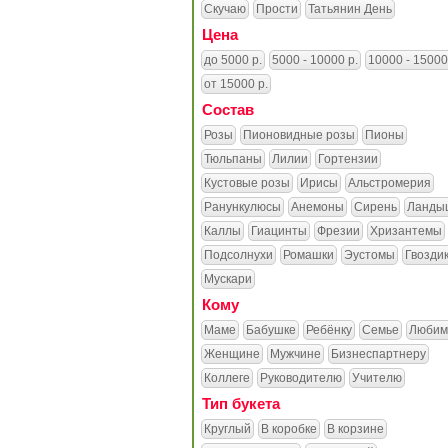
Скучаю
Прости
Татьянин День
Цена
до 5000 р.
5000 - 10000 р.
10000 - 15000
от 15000 р.
Состав
Розы
Пионовидные розы
Пионы
Тюльпаны
Лилии
Гортензии
Кустовые розы
Ирисы
Альстромерия
Ранункулюсы
Анемоны
Сирень
Ланды
Каллы
Гиацинты
Фрезии
Хризантемы
Подсолнухи
Ромашки
Эустомы
Гвозди
Мускари
Кому
Маме
Бабушке
Ребёнку
Семье
Любим
Женщине
Мужчине
Бизнеспартнеру
Коллеге
Руководителю
Учителю
Тип букета
Круглый
В коробке
В корзине