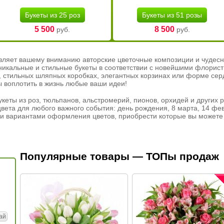
Букеты из 25 роз
Букеты из 51 розы
5 500
8 500
руб.
руб.
вляет вашему вниманию авторские цветочные композиции и чудесн
никальные и стильные букеты в соответствии с новейшими флорис
ах, стильных шляпных коробках, элегантных корзинах или форме се
ы воплотить в жизнь любые ваши идеи!
кеты из роз, тюльпанов, альстромерий, пионов, орхидей и других 
вета для любого важного события: день рождения, 8 марта, 14 фев
и вариантами оформления цветов, приобрести которые вы можете 
Популярные товары — ТОПы продаж
ай