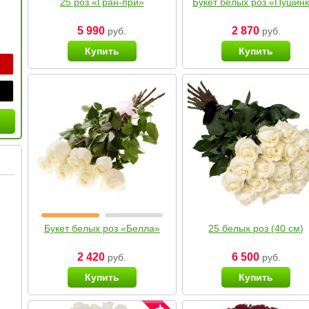
25 роз «Гран-при»
Букет белых роз «Пушин
5 990
2 870
руб.
руб.
Купить
Купить
Букет белых роз «Белла»
25 белых роз (40 см)
2 420
6 500
руб.
руб.
Купить
Купить