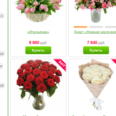
 р.
«Итальянка»
Букет «Нежная мелоди
9 860
7 840
руб.
руб.
Купить
Купить
ши
ки
ой