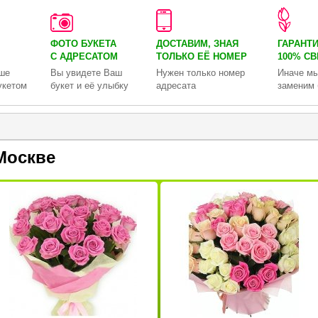
ФОТО БУКЕТА
ДОСТАВИМ, ЗНАЯ
ГАРАНТ
С АДРЕСАТОМ
ТОЛЬКО
ЕЁ НОМЕР
100% С
ше
Вы увидете Ваш
Нужен только номер
Иначе мы
укетом
букет и её улыбку
адресата
заменим 
Москве