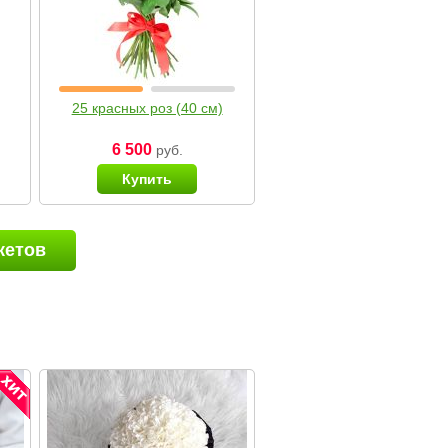
25 красных роз (40 см)
6 500
руб.
Купить
кетов