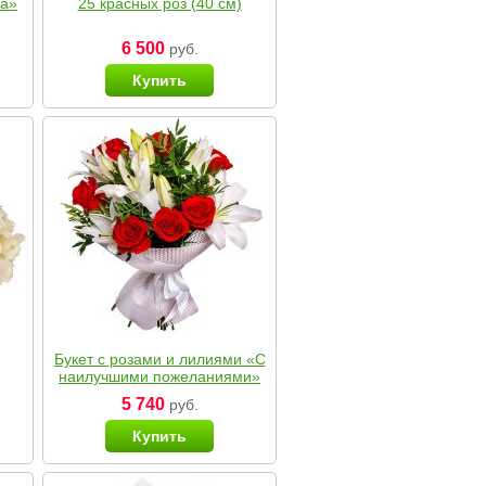
ка»
25 красных роз (40 см)
6 500
руб.
Купить
Букет с розами и лилиями «С
наилучшими пожеланиями»
5 740
руб.
Купить