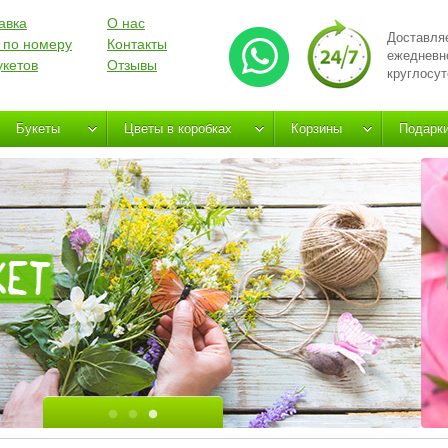
авка
О нас
Доставля
 по номеру
Контакты
ежедневн
укетов
Отзывы
круглосут
Букеты
Цветы в коробках
Корзины
Подарк