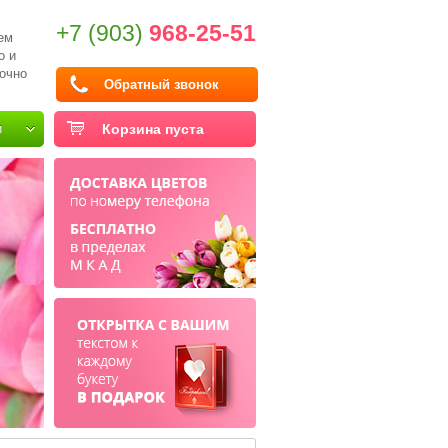
+7 (903)
968-25-51
ем
о и
очно
Обратный звонок
и
Корзина пуста