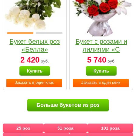
Букет белых роз
Букет с розами и
«Белла»
лилиями «С
наилучшими
2 420
5 740
руб.
руб.
пожеланиями»
Купить
Купить
Заказать в один клик
Заказать в один клик
Больше букетов из роз
25 роз
51 роза
101 роза