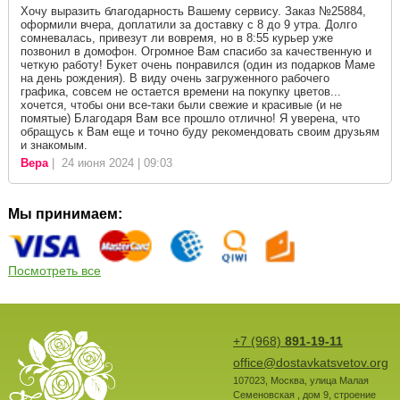
Хочу выразить благодарность Вашему сервису. Заказ №25884,
оформили вчера, доплатили за доставку с 8 до 9 утра. Долго
сомневалась, привезут ли вовремя, но в 8:55 курьер уже
позвонил в домофон. Огромное Вам спасибо за качественную и
четкую работу! Букет очень понравился (один из подарков Маме
на день рождения). В виду очень загруженного рабочего
графика, совсем не остается времени на покупку цветов...
хочется, чтобы они все-таки были свежие и красивые (и не
помятые) Благодаря Вам все прошло отлично! Я уверена, что
обращусь к Вам еще и точно буду рекомендовать своим друзьям
и знакомым.
Вера
| 24 июня 2024 | 09:03
Мы принимаем:
Посмотреть все
+7 (968)
891-19-11
office@dostavkatsvetov.org
107023
,
Москва
,
улица Малая
Семеновская , дом 9, строение