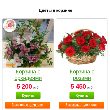
Цветы в корзине
Корзина с
Корзина с
орхидеями
розами
малая
«Красный
5 200
5 450
руб.
руб.
Париж»
Купить
Купить
Заказать в один клик
Заказать в один клик