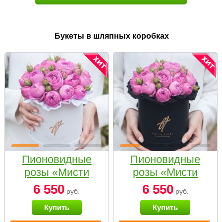
Букеты в шляпных коробках
Пионовидные
Пионовидные
розы «Мисти
розы «Мисти
бабблс» в белой
бабблс» в
6 550
6 550
руб.
руб.
коробке Small
черной коробке
Купить
Купить
Small