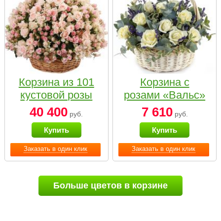
Корзина из 101
Корзина с
кустовой розы
розами «Вальс»
нежных тонов
40 400
7 610
руб.
руб.
Купить
Купить
Заказать в один клик
Заказать в один клик
Больше цветов в корзине