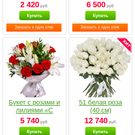
2 420
6 500
руб.
руб.
Купить
Купить
Заказать в один клик
Заказать в один клик
Букет с розами и
51 белая роза
лилиями «С
(40 см)
наилучшими
5 740
12 740
руб.
руб.
пожеланиями»
Купить
Купить