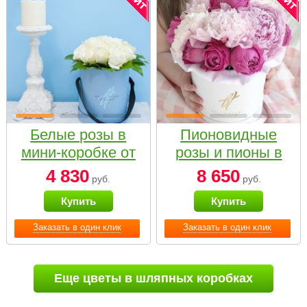
Белые розы в
Пионовидные
мини-коробке от
розы и пионы в
Bella Fiori
белой коробке
4 830
8 650
руб.
руб.
Small
Купить
Купить
Заказать в один клик
Заказать в один клик
Еще цветы в шляпных коробках