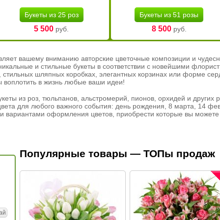
Букеты из 25 роз
Букеты из 51 розы
5 500
8 500
руб.
руб.
вляет вашему вниманию авторские цветочные композиции и чудесн
никальные и стильные букеты в соответствии с новейшими флорис
ах, стильных шляпных коробках, элегантных корзинах или форме се
ы воплотить в жизнь любые ваши идеи!
кеты из роз, тюльпанов, альстромерий, пионов, орхидей и других 
вета для любого важного события: день рождения, 8 марта, 14 фев
и вариантами оформления цветов, приобрести которые вы можете 
Популярные товары — ТОПы продаж
ай