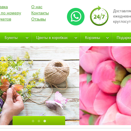
авка
О нас
Доставля
 по номеру
Контакты
ежедневн
укетов
Отзывы
круглосут
Букеты
Цветы в коробках
Корзины
Подарк