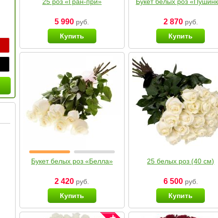
25 роз «Гран-при»
Букет белых роз «Пушин
5 990
2 870
руб.
руб.
Купить
Купить
Букет белых роз «Белла»
25 белых роз (40 см)
2 420
6 500
руб.
руб.
Купить
Купить