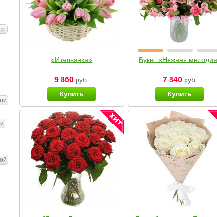
 р.
«Итальянка»
Букет «Нежная мелоди
9 860
7 840
руб.
руб.
Купить
Купить
ши
ки
ой