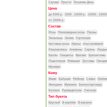
Скучаю
Прости
Татьянин День
Цена
до 5000 р.
5000 - 10000 р.
10000 - 15000
от 15000 р.
Состав
Розы
Пионовидные розы
Пионы
Тюльпаны
Лилии
Гортензии
Кустовые розы
Ирисы
Альстромерия
Ранункулюсы
Анемоны
Сирень
Ланды
Каллы
Гиацинты
Фрезии
Хризантемы
Подсолнухи
Ромашки
Эустомы
Гвозди
Мускари
Кому
Маме
Бабушке
Ребёнку
Семье
Любим
Женщине
Мужчине
Бизнеспартнеру
Коллеге
Руководителю
Учителю
Тип букета
Круглый
В коробке
В корзине