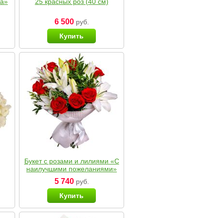
ка»
25 красных роз (40 см)
6 500
руб.
Купить
Букет с розами и лилиями «С
наилучшими пожеланиями»
5 740
руб.
Купить