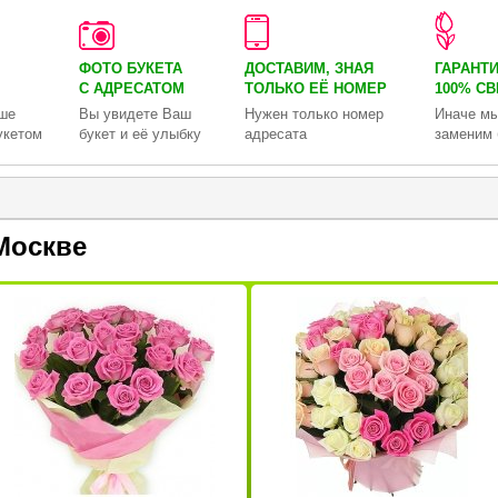
ФОТО БУКЕТА
ДОСТАВИМ, ЗНАЯ
ГАРАНТ
С АДРЕСАТОМ
ТОЛЬКО
ЕЁ НОМЕР
100% С
ше
Вы увидете Ваш
Нужен только номер
Иначе мы
укетом
букет и её улыбку
адресата
заменим 
Москве