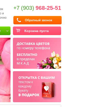
+7 (903)
968-25-51
ем
о и
очно
Обратный звонок
и
Корзина пуста