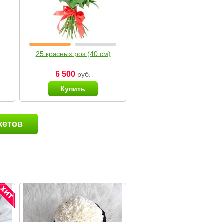
25 красных роз (40 см)
6 500
руб.
Купить
кетов