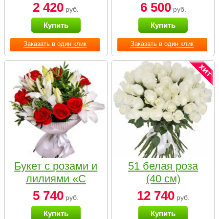
2 420
6 500
руб.
руб.
Купить
Купить
Заказать в один клик
Заказать в один клик
Букет с розами и
51 белая роза
лилиями «С
(40 см)
наилучшими
5 740
12 740
руб.
руб.
пожеланиями»
Купить
Купить