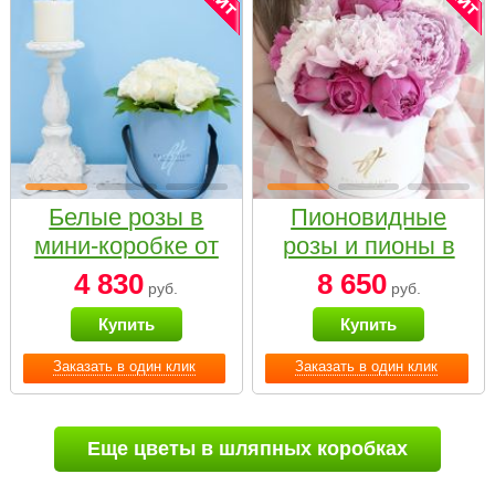
Белые розы в
Пионовидные
мини-коробке от
розы и пионы в
Bella Fiori
белой коробке
4 830
8 650
руб.
руб.
Small
Купить
Купить
Заказать в один клик
Заказать в один клик
Еще цветы в шляпных коробках