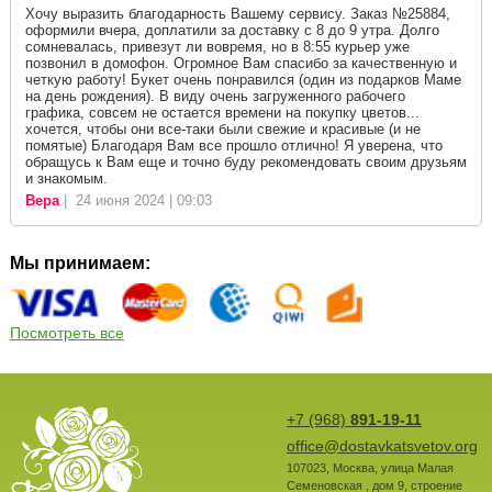
Хочу выразить благодарность Вашему сервису. Заказ №25884,
оформили вчера, доплатили за доставку с 8 до 9 утра. Долго
сомневалась, привезут ли вовремя, но в 8:55 курьер уже
позвонил в домофон. Огромное Вам спасибо за качественную и
четкую работу! Букет очень понравился (один из подарков Маме
на день рождения). В виду очень загруженного рабочего
графика, совсем не остается времени на покупку цветов...
хочется, чтобы они все-таки были свежие и красивые (и не
помятые) Благодаря Вам все прошло отлично! Я уверена, что
обращусь к Вам еще и точно буду рекомендовать своим друзьям
и знакомым.
Вера
| 24 июня 2024 | 09:03
Мы принимаем:
Посмотреть все
+7 (968)
891-19-11
office@dostavkatsvetov.org
107023
,
Москва
,
улица Малая
Семеновская , дом 9, строение