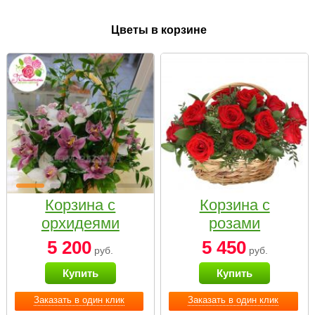
Цветы в корзине
Корзина с
Корзина с
орхидеями
розами
малая
«Красный
5 200
5 450
руб.
руб.
Париж»
Купить
Купить
Заказать в один клик
Заказать в один клик