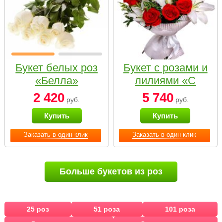
Букет белых роз
Букет с розами и
«Белла»
лилиями «С
наилучшими
2 420
5 740
руб.
руб.
пожеланиями»
Купить
Купить
Заказать в один клик
Заказать в один клик
Больше букетов из роз
25 роз
51 роза
101 роза