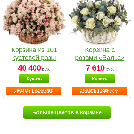
Корзина из 101
Корзина с
кустовой розы
розами «Вальс»
нежных тонов
40 400
7 610
руб.
руб.
Купить
Купить
Заказать в один клик
Заказать в один клик
Больше цветов в корзине