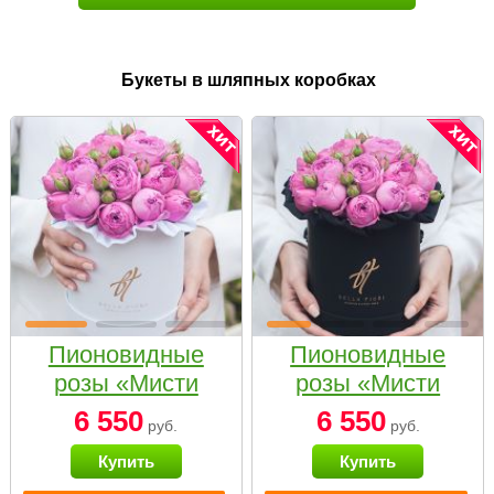
Букеты в шляпных коробках
Пионовидные
Пионовидные
розы «Мисти
розы «Мисти
бабблс» в белой
бабблс» в
6 550
6 550
руб.
руб.
коробке Small
черной коробке
Купить
Купить
Small