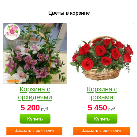
Цветы в корзине
Корзина с
Корзина с
орхидеями
розами
малая
«Красный
5 200
5 450
руб.
руб.
Париж»
Купить
Купить
Заказать в один клик
Заказать в один клик