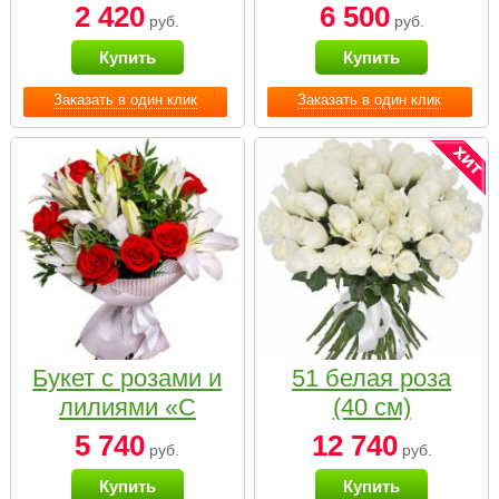
2 420
6 500
руб.
руб.
Купить
Купить
Заказать в один клик
Заказать в один клик
Букет с розами и
51 белая роза
лилиями «С
(40 см)
наилучшими
5 740
12 740
руб.
руб.
пожеланиями»
Купить
Купить