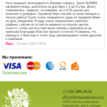
Хочу выразить благодарность Вашему сервису. Заказ №25884,
оформили вчера, доплатили за доставку с 8 до 9 утра. Долго
сомневалась, привезут ли вовремя, но в 8:55 курьер уже
позвонил в домофон. Огромное Вам спасибо за качественную и
четкую работу! Букет очень понравился (один из подарков Маме
на день рождения). В виду очень загруженного рабочего
графика, совсем не остается времени на покупку цветов...
хочется, чтобы они все-таки были свежие и красивые (и не
помятые) Благодаря Вам все прошло отлично! Я уверена, что
обращусь к Вам еще и точно буду рекомендовать своим друзьям
и знакомым.
Вера
| 24 июня 2024 | 09:03
Мы принимаем:
Посмотреть все
+7 (968)
891-19-11
office@dostavkatsvetov.org
107023
,
Москва
,
улица Малая
Семеновская , дом 9, строение