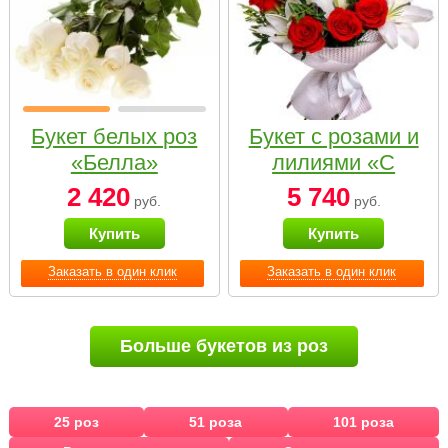
Букет белых роз
Букет с розами и
«Белла»
лилиями «С
наилучшими
2 420
5 740
руб.
руб.
пожеланиями»
Купить
Купить
Заказать в один клик
Заказать в один клик
Больше букетов из роз
25 роз
51 роза
101 роза