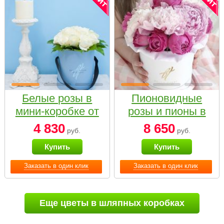
Белые розы в
Пионовидные
мини-коробке от
розы и пионы в
Bella Fiori
белой коробке
4 830
8 650
руб.
руб.
Small
Купить
Купить
Заказать в один клик
Заказать в один клик
Еще цветы в шляпных коробках