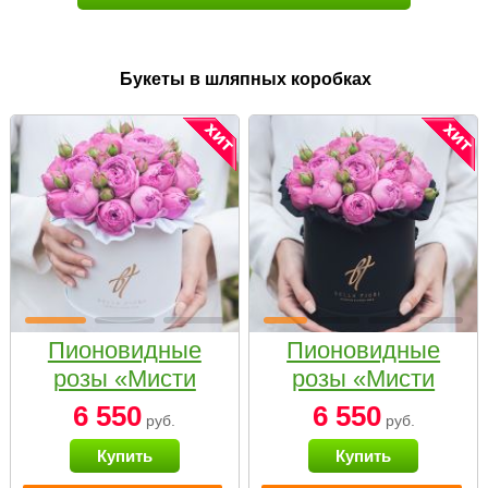
Букеты в шляпных коробках
Пионовидные
Пионовидные
розы «Мисти
розы «Мисти
бабблс» в белой
бабблс» в
6 550
6 550
руб.
руб.
коробке Small
черной коробке
Купить
Купить
Small