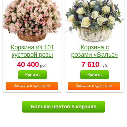
Корзина из 101
Корзина с
кустовой розы
розами «Вальс»
нежных тонов
40 400
7 610
руб.
руб.
Купить
Купить
Заказать в один клик
Заказать в один клик
Больше цветов в корзине