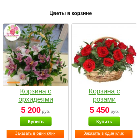
Цветы в корзине
Корзина с
Корзина с
орхидеями
розами
малая
«Красный
5 200
5 450
руб.
руб.
Париж»
Купить
Купить
Заказать в один клик
Заказать в один клик