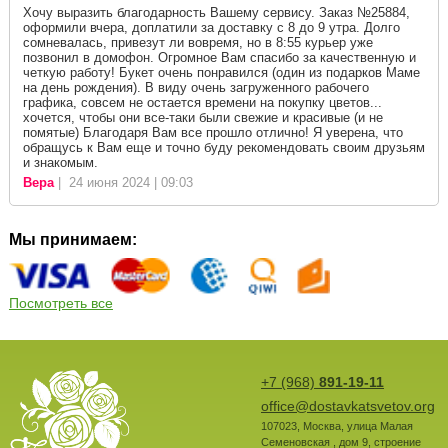
Хочу выразить благодарность Вашему сервису. Заказ №25884,
оформили вчера, доплатили за доставку с 8 до 9 утра. Долго
сомневалась, привезут ли вовремя, но в 8:55 курьер уже
позвонил в домофон. Огромное Вам спасибо за качественную и
четкую работу! Букет очень понравился (один из подарков Маме
на день рождения). В виду очень загруженного рабочего
графика, совсем не остается времени на покупку цветов...
хочется, чтобы они все-таки были свежие и красивые (и не
помятые) Благодаря Вам все прошло отлично! Я уверена, что
обращусь к Вам еще и точно буду рекомендовать своим друзьям
и знакомым.
Вера
| 24 июня 2024 | 09:03
Мы принимаем:
Посмотреть все
+7 (968)
891-19-11
office@dostavkatsvetov.org
107023
,
Москва
,
улица Малая
Семеновская , дом 9, строение