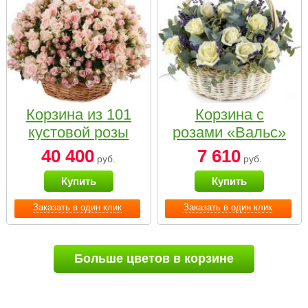
Корзина из 101
Корзина с
кустовой розы
розами «Вальс»
нежных тонов
40 400
7 610
руб.
руб.
Купить
Купить
Заказать в один клик
Заказать в один клик
Больше цветов в корзине