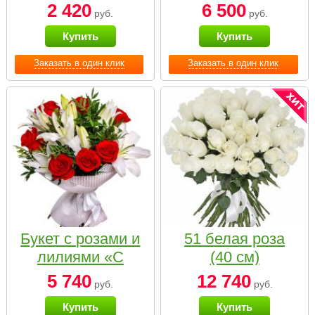
2 420
6 500
руб.
руб.
Купить
Купить
Заказать в один клик
Заказать в один клик
Букет с розами и
51 белая роза
лилиями «С
(40 см)
наилучшими
5 740
12 740
руб.
руб.
пожеланиями»
Купить
Купить