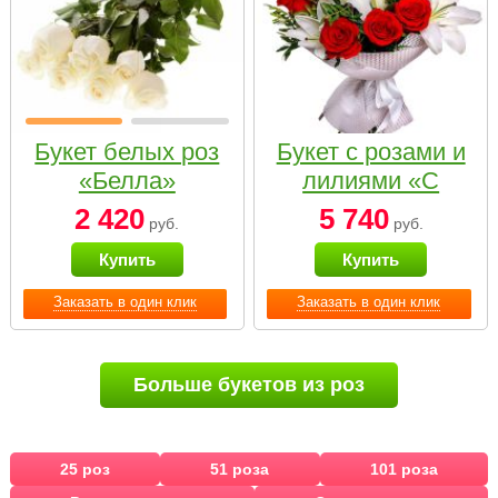
Букет белых роз
Букет с розами и
«Белла»
лилиями «С
наилучшими
2 420
5 740
руб.
руб.
пожеланиями»
Купить
Купить
Заказать в один клик
Заказать в один клик
Больше букетов из роз
25 роз
51 роза
101 роза