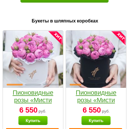
Букеты в шляпных коробках
Пионовидные
Пионовидные
розы «Мисти
розы «Мисти
бабблс» в белой
бабблс» в
6 550
6 550
руб.
руб.
коробке Small
черной коробке
Купить
Купить
Small