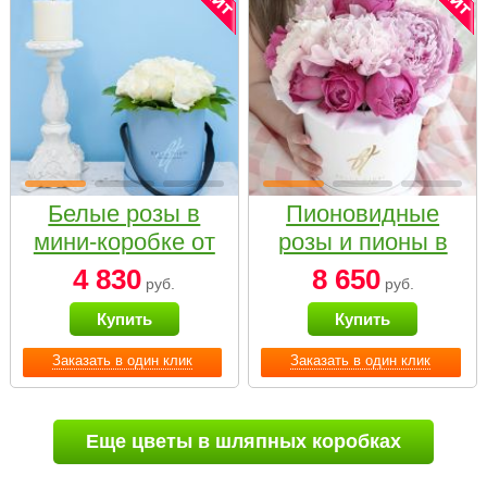
Белые розы в
Пионовидные
мини-коробке от
розы и пионы в
Bella Fiori
белой коробке
4 830
8 650
руб.
руб.
Small
Купить
Купить
Заказать в один клик
Заказать в один клик
Еще цветы в шляпных коробках