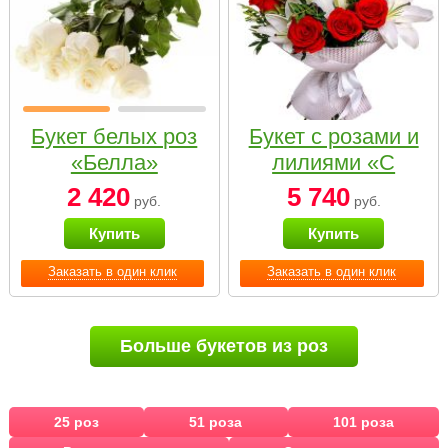
Букет белых роз
Букет с розами и
«Белла»
лилиями «С
наилучшими
2 420
5 740
руб.
руб.
пожеланиями»
Купить
Купить
Заказать в один клик
Заказать в один клик
Больше букетов из роз
25 роз
51 роза
101 роза