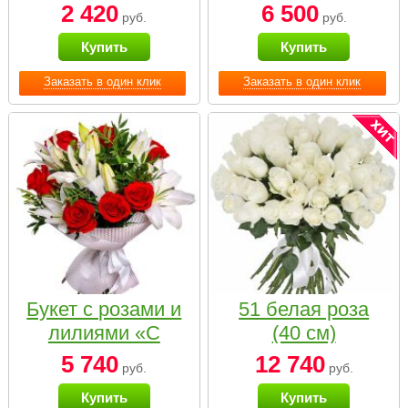
2 420
6 500
руб.
руб.
Купить
Купить
Заказать в один клик
Заказать в один клик
Букет с розами и
51 белая роза
лилиями «С
(40 см)
наилучшими
5 740
12 740
руб.
руб.
пожеланиями»
Купить
Купить