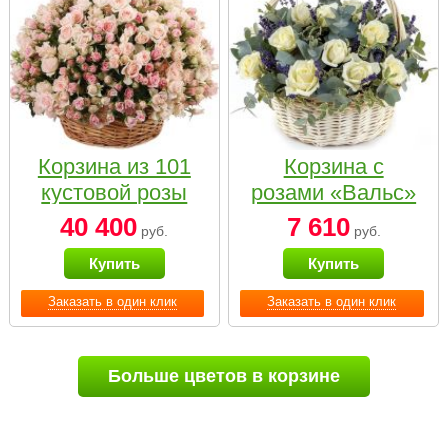
Корзина из 101
Корзина с
кустовой розы
розами «Вальс»
нежных тонов
40 400
7 610
руб.
руб.
Купить
Купить
Заказать в один клик
Заказать в один клик
Больше цветов в корзине