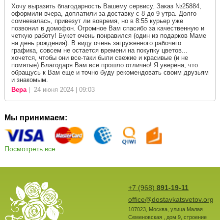
Хочу выразить благодарность Вашему сервису. Заказ №25884,
оформили вчера, доплатили за доставку с 8 до 9 утра. Долго
сомневалась, привезут ли вовремя, но в 8:55 курьер уже
позвонил в домофон. Огромное Вам спасибо за качественную и
четкую работу! Букет очень понравился (один из подарков Маме
на день рождения). В виду очень загруженного рабочего
графика, совсем не остается времени на покупку цветов...
хочется, чтобы они все-таки были свежие и красивые (и не
помятые) Благодаря Вам все прошло отлично! Я уверена, что
обращусь к Вам еще и точно буду рекомендовать своим друзьям
и знакомым.
Вера
| 24 июня 2024 | 09:03
Мы принимаем:
Посмотреть все
+7 (968)
891-19-11
office@dostavkatsvetov.org
107023
,
Москва
,
улица Малая
Семеновская , дом 9, строение