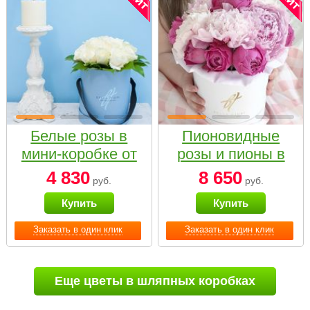
Белые розы в
Пионовидные
мини-коробке от
розы и пионы в
Bella Fiori
белой коробке
4 830
8 650
руб.
руб.
Small
Купить
Купить
Заказать в один клик
Заказать в один клик
Еще цветы в шляпных коробках