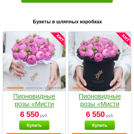
Букеты в шляпных коробках
Пионовидные
Пионовидные
розы «Мисти
розы «Мисти
бабблс» в белой
бабблс» в
6 550
6 550
руб.
руб.
коробке Small
черной коробке
Купить
Купить
Small