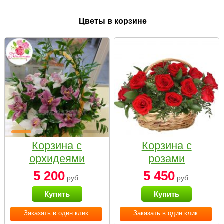
Цветы в корзине
Корзина с
Корзина с
орхидеями
розами
малая
«Красный
5 200
5 450
руб.
руб.
Париж»
Купить
Купить
Заказать в один клик
Заказать в один клик