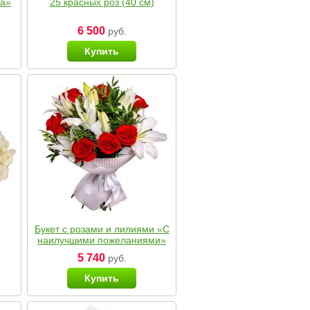
ка»
25 красных роз (40 см)
6 500
руб.
Купить
Букет с розами и лилиями «С
наилучшими пожеланиями»
5 740
руб.
Купить