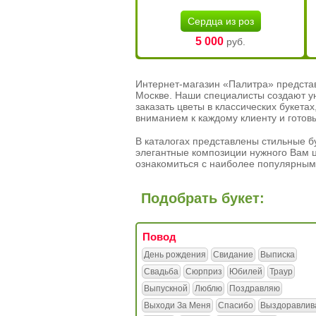
Сердца из роз
5 000
руб.
Интернет-магазин «Палитра» предста
Москве. Наши специалисты создают у
заказать цветы в классических букет
вниманием к каждому клиенту и готов
В каталогах представлены стильные бу
элегантные композиции нужного Вам ц
ознакомиться с наиболее популярным
Подобрать букет:
Повод
День рождения
Свидание
Выписка
Свадьба
Сюрприз
Юбилей
Траур
Выпускной
Люблю
Поздравляю
Выходи За Меня
Спасибо
Выздоравлив