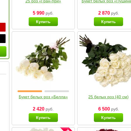
25 роз «Гран-при»
Букет белых роз «Пушин
5 990
2 870
руб.
руб.
Купить
Купить
Букет белых роз «Белла»
25 белых роз (40 см)
2 420
6 500
руб.
руб.
Купить
Купить