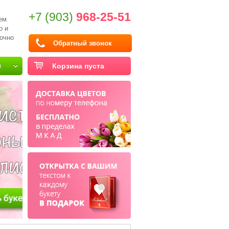
+7 (903)
968-25-51
ем
о и
очно
Обратный звонок
и
Корзина пуста