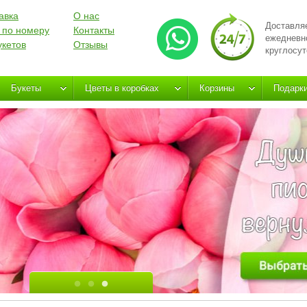
авка
О нас
Доставля
 по номеру
Контакты
ежедневн
укетов
Отзывы
круглосут
Букеты
Цветы в коробках
Корзины
Подарк