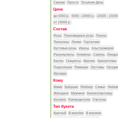
Скучаю
Прости
Татьянин День
Цена
до 5000 р.
5000 - 10000 р.
10000 - 15000
от 15000 р.
Состав
Розы
Пионовидные розы
Пионы
Тюльпаны
Лилии
Гортензии
Кустовые розы
Ирисы
Альстромерия
Ранункулюсы
Анемоны
Сирень
Ланды
Каллы
Гиацинты
Фрезии
Хризантемы
Подсолнухи
Ромашки
Эустомы
Гвозди
Мускари
Кому
Маме
Бабушке
Ребёнку
Семье
Любим
Женщине
Мужчине
Бизнеспартнеру
Коллеге
Руководителю
Учителю
Тип букета
Круглый
В коробке
В корзине