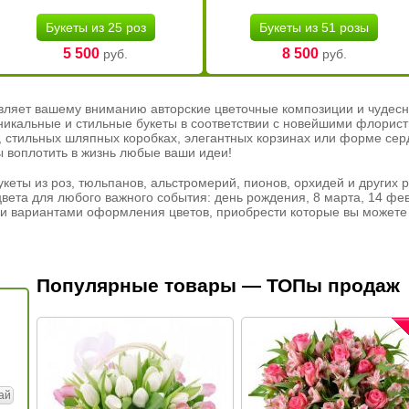
Букеты из 25 роз
Букеты из 51 розы
5 500
8 500
руб.
руб.
вляет вашему вниманию авторские цветочные композиции и чудесн
никальные и стильные букеты в соответствии с новейшими флорис
ах, стильных шляпных коробках, элегантных корзинах или форме се
ы воплотить в жизнь любые ваши идеи!
кеты из роз, тюльпанов, альстромерий, пионов, орхидей и других 
вета для любого важного события: день рождения, 8 марта, 14 фев
и вариантами оформления цветов, приобрести которые вы можете 
Популярные товары — ТОПы продаж
ай