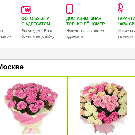
ФОТО БУКЕТА
ДОСТАВИМ, ЗНАЯ
ГАРАНТ
С АДРЕСАТОМ
ТОЛЬКО
ЕЁ НОМЕР
100% С
ше
Вы увидете Ваш
Нужен только номер
Иначе мы
укетом
букет и её улыбку
адресата
заменим 
Москве