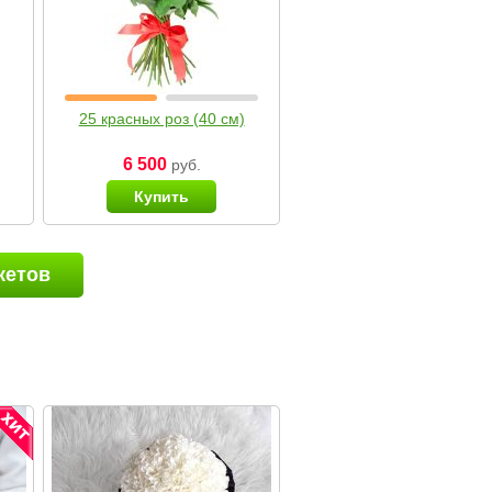
25 красных роз (40 см)
6 500
руб.
Купить
кетов