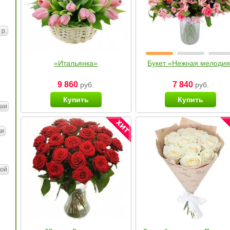
 р.
«Итальянка»
Букет «Нежная мелоди
9 860
7 840
руб.
руб.
Купить
Купить
ши
ки
ой