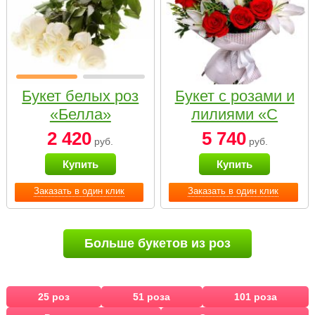
Букет белых роз
Букет с розами и
«Белла»
лилиями «С
наилучшими
2 420
5 740
руб.
руб.
пожеланиями»
Купить
Купить
Заказать в один клик
Заказать в один клик
Больше букетов из роз
25 роз
51 роза
101 роза