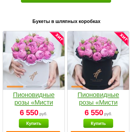
Букеты в шляпных коробках
Пионовидные
Пионовидные
розы «Мисти
розы «Мисти
бабблс» в белой
бабблс» в
6 550
6 550
руб.
руб.
коробке Small
черной коробке
Купить
Купить
Small