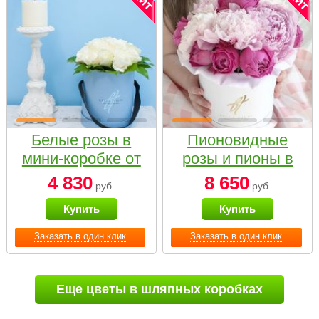
Белые розы в
Пионовидные
мини-коробке от
розы и пионы в
Bella Fiori
белой коробке
4 830
8 650
руб.
руб.
Small
Купить
Купить
Заказать в один клик
Заказать в один клик
Еще цветы в шляпных коробках