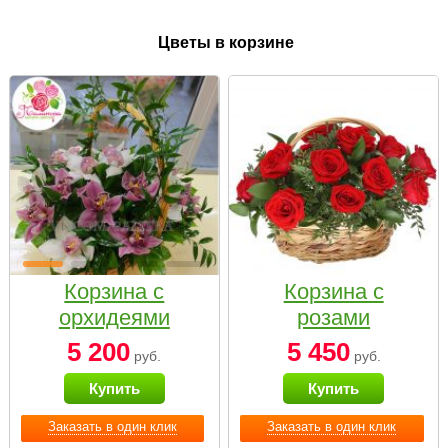
Цветы в корзине
Корзина с
Корзина с
орхидеями
розами
малая
«Красный
5 200
5 450
руб.
руб.
Париж»
Купить
Купить
Заказать в один клик
Заказать в один клик