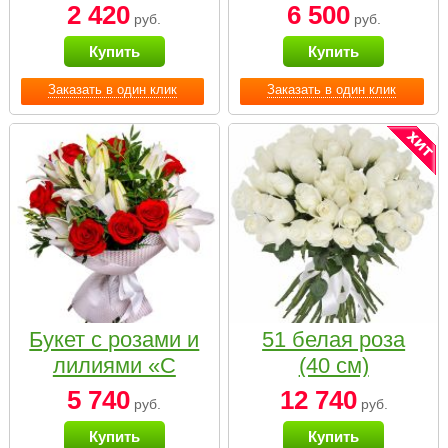
2 420
6 500
руб.
руб.
Купить
Купить
Заказать в один клик
Заказать в один клик
Букет с розами и
51 белая роза
лилиями «С
(40 см)
наилучшими
5 740
12 740
руб.
руб.
пожеланиями»
Купить
Купить