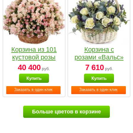
Корзина из 101
Корзина с
кустовой розы
розами «Вальс»
нежных тонов
40 400
7 610
руб.
руб.
Купить
Купить
Заказать в один клик
Заказать в один клик
Больше цветов в корзине