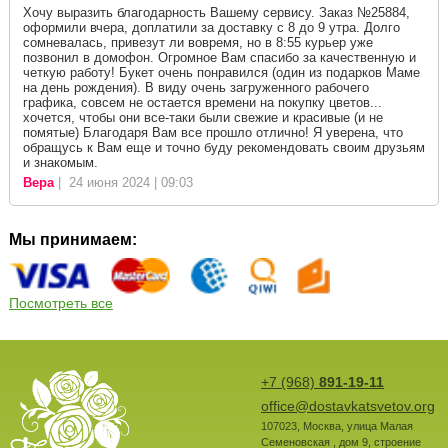
Хочу выразить благодарность Вашему сервису. Заказ №25884,
оформили вчера, доплатили за доставку с 8 до 9 утра. Долго
сомневалась, привезут ли вовремя, но в 8:55 курьер уже
позвонил в домофон. Огромное Вам спасибо за качественную и
четкую работу! Букет очень понравился (один из подарков Маме
на день рождения). В виду очень загруженного рабочего
графика, совсем не остается времени на покупку цветов...
хочется, чтобы они все-таки были свежие и красивые (и не
помятые) Благодаря Вам все прошло отлично! Я уверена, что
обращусь к Вам еще и точно буду рекомендовать своим друзьям
и знакомым.
Вера
| 24 июня 2024 | 09:03
Мы принимаем:
Посмотреть все
+7 (968)
891-19-11
office@dostavkatsvetov.org
107023
,
Москва
,
улица Малая
Семеновская , дом 9, строение