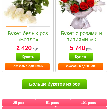
Букет белых роз
Букет с розами и
«Белла»
лилиями «С
наилучшими
2 420
5 740
руб.
руб.
пожеланиями»
Купить
Купить
Заказать в один клик
Заказать в один клик
Больше букетов из роз
25 роз
51 роза
101 роза