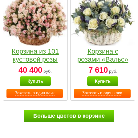
Корзина из 101
Корзина с
кустовой розы
розами «Вальс»
нежных тонов
40 400
7 610
руб.
руб.
Купить
Купить
Заказать в один клик
Заказать в один клик
Больше цветов в корзине