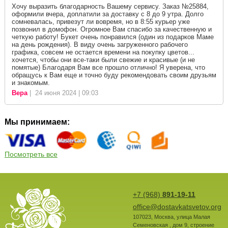
Хочу выразить благодарность Вашему сервису. Заказ №25884,
оформили вчера, доплатили за доставку с 8 до 9 утра. Долго
сомневалась, привезут ли вовремя, но в 8:55 курьер уже
позвонил в домофон. Огромное Вам спасибо за качественную и
четкую работу! Букет очень понравился (один из подарков Маме
на день рождения). В виду очень загруженного рабочего
графика, совсем не остается времени на покупку цветов...
хочется, чтобы они все-таки были свежие и красивые (и не
помятые) Благодаря Вам все прошло отлично! Я уверена, что
обращусь к Вам еще и точно буду рекомендовать своим друзьям
и знакомым.
Вера
| 24 июня 2024 | 09:03
Мы принимаем:
Посмотреть все
+7 (968)
891-19-11
office@dostavkatsvetov.org
107023
,
Москва
,
улица Малая
Семеновская , дом 9, строение