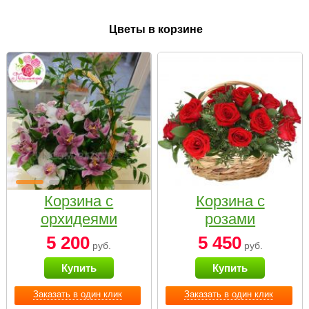
Цветы в корзине
Корзина с
Корзина с
орхидеями
розами
малая
«Красный
5 200
5 450
руб.
руб.
Париж»
Купить
Купить
Заказать в один клик
Заказать в один клик