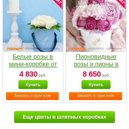
Белые розы в
Пионовидные
мини-коробке от
розы и пионы в
Bella Fiori
белой коробке
4 830
8 650
руб.
руб.
Small
Купить
Купить
Заказать в один клик
Заказать в один клик
Еще цветы в шляпных коробках