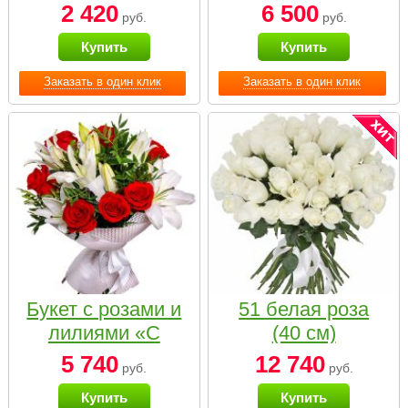
2 420
6 500
руб.
руб.
Купить
Купить
Заказать в один клик
Заказать в один клик
Букет с розами и
51 белая роза
лилиями «С
(40 см)
наилучшими
5 740
12 740
руб.
руб.
пожеланиями»
Купить
Купить