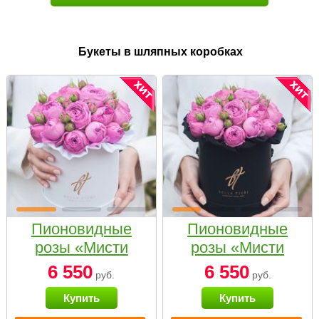
Букеты в шляпных коробках
Пионовидные
Пионовидные
розы «Мисти
розы «Мисти
бабблс» в белой
бабблс» в
6 550
6 550
руб.
руб.
коробке Small
черной коробке
Купить
Купить
Small