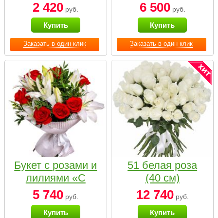
2 420
6 500
руб.
руб.
Купить
Купить
Заказать в один клик
Заказать в один клик
Букет с розами и
51 белая роза
лилиями «С
(40 см)
наилучшими
5 740
12 740
руб.
руб.
пожеланиями»
Купить
Купить