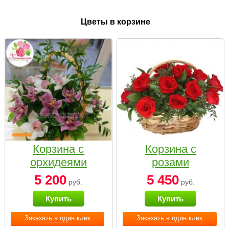
Цветы в корзине
Корзина с
Корзина с
орхидеями
розами
малая
«Красный
5 200
5 450
руб.
руб.
Париж»
Купить
Купить
Заказать в один клик
Заказать в один клик