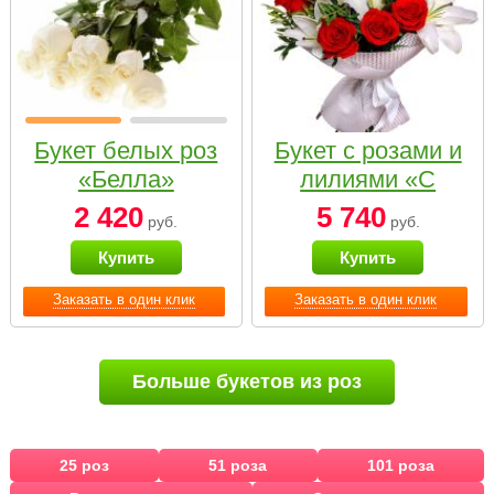
Букет белых роз
Букет с розами и
«Белла»
лилиями «С
наилучшими
2 420
5 740
руб.
руб.
пожеланиями»
Купить
Купить
Заказать в один клик
Заказать в один клик
Больше букетов из роз
25 роз
51 роза
101 роза