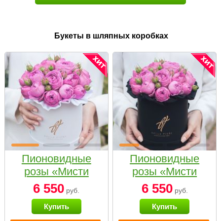
Букеты в шляпных коробках
Пионовидные
Пионовидные
розы «Мисти
розы «Мисти
бабблс» в белой
бабблс» в
6 550
6 550
руб.
руб.
коробке Small
черной коробке
Купить
Купить
Small