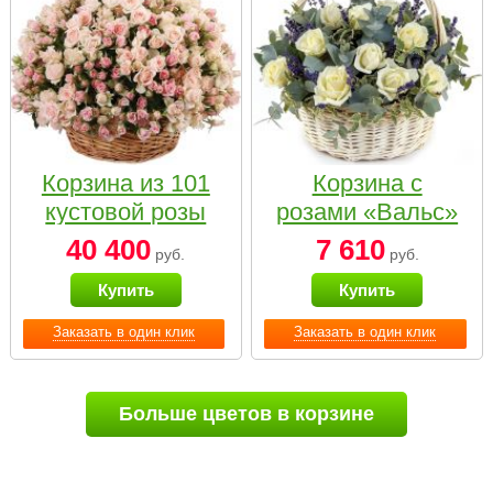
Корзина из 101
Корзина с
кустовой розы
розами «Вальс»
нежных тонов
40 400
7 610
руб.
руб.
Купить
Купить
Заказать в один клик
Заказать в один клик
Больше цветов в корзине