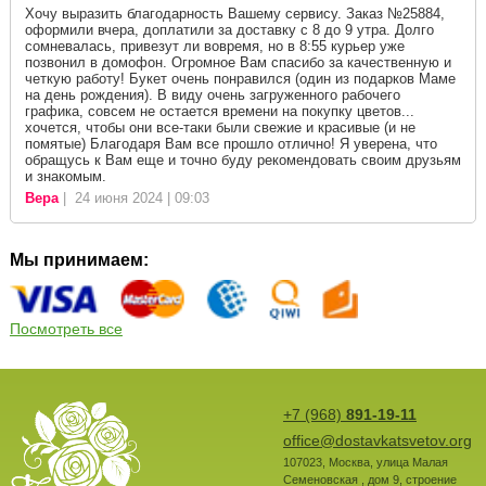
Хочу выразить благодарность Вашему сервису. Заказ №25884,
оформили вчера, доплатили за доставку с 8 до 9 утра. Долго
сомневалась, привезут ли вовремя, но в 8:55 курьер уже
позвонил в домофон. Огромное Вам спасибо за качественную и
четкую работу! Букет очень понравился (один из подарков Маме
на день рождения). В виду очень загруженного рабочего
графика, совсем не остается времени на покупку цветов...
хочется, чтобы они все-таки были свежие и красивые (и не
помятые) Благодаря Вам все прошло отлично! Я уверена, что
обращусь к Вам еще и точно буду рекомендовать своим друзьям
и знакомым.
Вера
| 24 июня 2024 | 09:03
Мы принимаем:
Посмотреть все
+7 (968)
891-19-11
office@dostavkatsvetov.org
107023
,
Москва
,
улица Малая
Семеновская , дом 9, строение