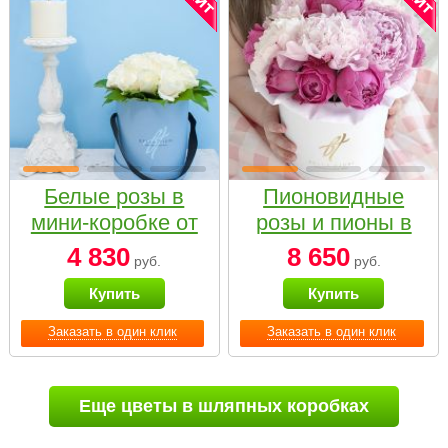
Белые розы в
Пионовидные
мини-коробке от
розы и пионы в
Bella Fiori
белой коробке
4 830
8 650
руб.
руб.
Small
Купить
Купить
Заказать в один клик
Заказать в один клик
Еще цветы в шляпных коробках