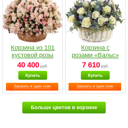
Корзина из 101
Корзина с
кустовой розы
розами «Вальс»
нежных тонов
40 400
7 610
руб.
руб.
Купить
Купить
Заказать в один клик
Заказать в один клик
Больше цветов в корзине