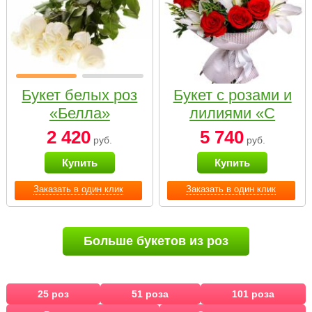
Букет белых роз
Букет с розами и
«Белла»
лилиями «С
наилучшими
2 420
5 740
руб.
руб.
пожеланиями»
Купить
Купить
Заказать в один клик
Заказать в один клик
Больше букетов из роз
25 роз
51 роза
101 роза