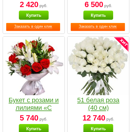
2 420
6 500
руб.
руб.
Купить
Купить
Заказать в один клик
Заказать в один клик
Букет с розами и
51 белая роза
лилиями «С
(40 см)
наилучшими
5 740
12 740
руб.
руб.
пожеланиями»
Купить
Купить