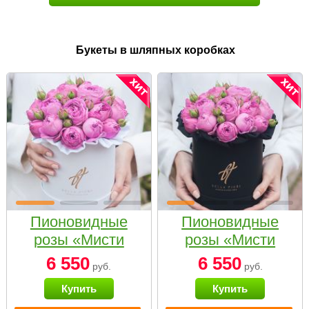
Букеты в шляпных коробках
Пионовидные
Пионовидные
розы «Мисти
розы «Мисти
бабблс» в белой
бабблс» в
6 550
6 550
руб.
руб.
коробке Small
черной коробке
Купить
Купить
Small