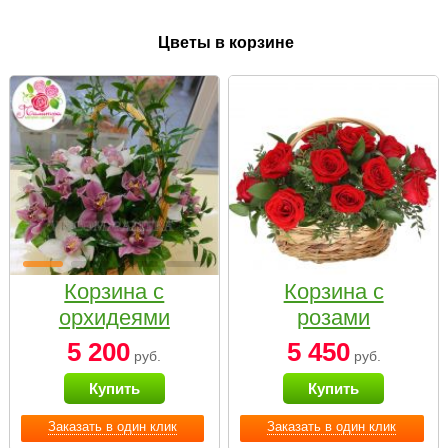
Цветы в корзине
Корзина с
Корзина с
орхидеями
розами
малая
«Красный
5 200
5 450
руб.
руб.
Париж»
Купить
Купить
Заказать в один клик
Заказать в один клик