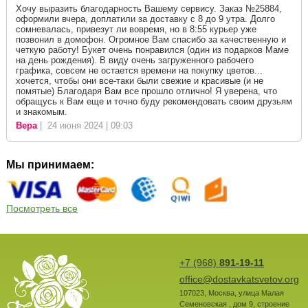
Хочу выразить благодарность Вашему сервису. Заказ №25884,
оформили вчера, доплатили за доставку с 8 до 9 утра. Долго
сомневалась, привезут ли вовремя, но в 8:55 курьер уже
позвонил в домофон. Огромное Вам спасибо за качественную и
четкую работу! Букет очень понравился (один из подарков Маме
на день рождения). В виду очень загруженного рабочего
графика, совсем не остается времени на покупку цветов...
хочется, чтобы они все-таки были свежие и красивые (и не
помятые) Благодаря Вам все прошло отлично! Я уверена, что
обращусь к Вам еще и точно буду рекомендовать своим друзьям
и знакомым.
Вера
| 24 июня 2024 | 09:03
Мы принимаем:
Посмотреть все
+7 (968)
891-19-11
office@dostavkatsvetov.org
107023
,
Москва
,
улица Малая
Семеновская , дом 9, строение