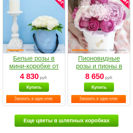
Белые розы в
Пионовидные
мини-коробке от
розы и пионы в
Bella Fiori
белой коробке
4 830
8 650
руб.
руб.
Small
Купить
Купить
Заказать в один клик
Заказать в один клик
Еще цветы в шляпных коробках