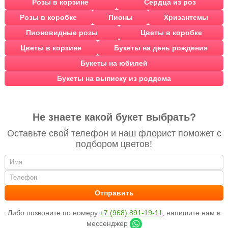
Розы в корзине
Сердца из роз
Розы в коробке
Пионы
Хризантемы
Пионовидные розы
Цветы в коробке
Цветы в корзине
Букеты на день рождения
Букеты на юбилей
Букеты на выписку из роддома
Не знаете какой букет выбрать?
Оставьте свой телефон и наш флорист поможет с
подбором цветов!
Либо позвоните по номеру
+7 (968) 891-19-11
, напишите нам в
мессенджер