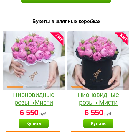
Букеты в шляпных коробках
Пионовидные
Пионовидные
розы «Мисти
розы «Мисти
бабблс» в белой
бабблс» в
6 550
6 550
руб.
руб.
коробке Small
черной коробке
Купить
Купить
Small