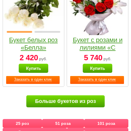
Букет белых роз
Букет с розами и
«Белла»
лилиями «С
наилучшими
2 420
5 740
руб.
руб.
пожеланиями»
Купить
Купить
Заказать в один клик
Заказать в один клик
Больше букетов из роз
25 роз
51 роза
101 роза