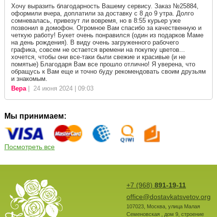
Хочу выразить благодарность Вашему сервису. Заказ №25884,
оформили вчера, доплатили за доставку с 8 до 9 утра. Долго
сомневалась, привезут ли вовремя, но в 8:55 курьер уже
позвонил в домофон. Огромное Вам спасибо за качественную и
четкую работу! Букет очень понравился (один из подарков Маме
на день рождения). В виду очень загруженного рабочего
графика, совсем не остается времени на покупку цветов...
хочется, чтобы они все-таки были свежие и красивые (и не
помятые) Благодаря Вам все прошло отлично! Я уверена, что
обращусь к Вам еще и точно буду рекомендовать своим друзьям
и знакомым.
Вера
| 24 июня 2024 | 09:03
Мы принимаем:
Посмотреть все
+7 (968)
891-19-11
office@dostavkatsvetov.org
107023
,
Москва
,
улица Малая
Семеновская , дом 9, строение