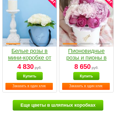
Белые розы в
Пионовидные
мини-коробке от
розы и пионы в
Bella Fiori
белой коробке
4 830
8 650
руб.
руб.
Small
Купить
Купить
Заказать в один клик
Заказать в один клик
Еще цветы в шляпных коробках