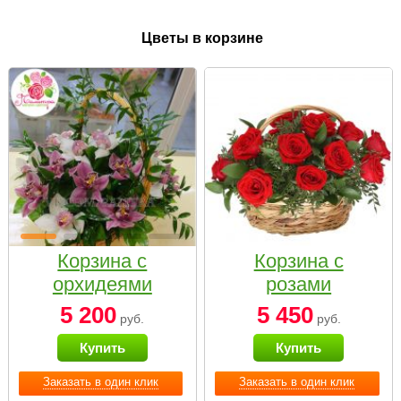
Цветы в корзине
Корзина с
Корзина с
орхидеями
розами
малая
«Красный
5 200
5 450
руб.
руб.
Париж»
Купить
Купить
Заказать в один клик
Заказать в один клик