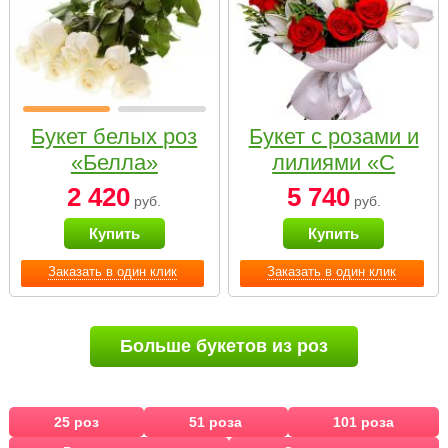
Букет белых роз
Букет с розами и
«Белла»
лилиями «С
наилучшими
2 420
5 740
руб.
руб.
пожеланиями»
Купить
Купить
Заказать в один клик
Заказать в один клик
Больше букетов из роз
25 роз
51 роза
101 роза