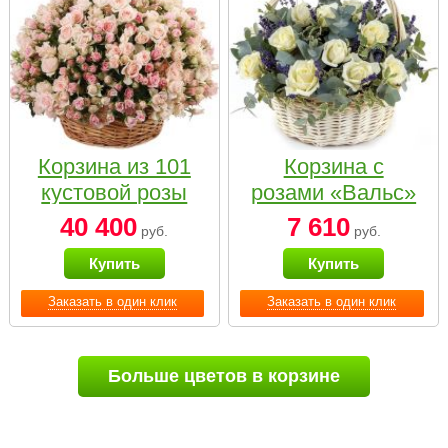
Корзина из 101
Корзина с
кустовой розы
розами «Вальс»
нежных тонов
40 400
7 610
руб.
руб.
Купить
Купить
Заказать в один клик
Заказать в один клик
Больше цветов в корзине