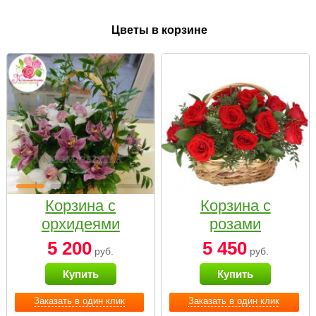
Цветы в корзине
Корзина с
Корзина с
орхидеями
розами
малая
«Красный
5 200
5 450
руб.
руб.
Париж»
Купить
Купить
Заказать в один клик
Заказать в один клик