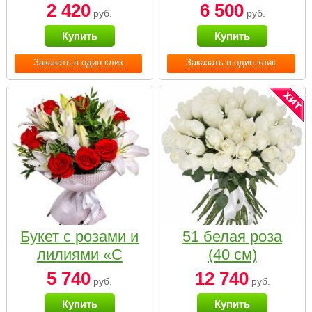
2 420
6 500
руб.
руб.
Купить
Купить
Заказать в один клик
Заказать в один клик
Букет с розами и
51 белая роза
лилиями «С
(40 см)
наилучшими
5 740
12 740
руб.
руб.
пожеланиями»
Купить
Купить