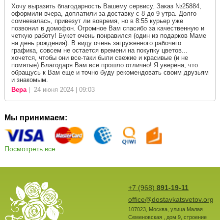
Хочу выразить благодарность Вашему сервису. Заказ №25884,
оформили вчера, доплатили за доставку с 8 до 9 утра. Долго
сомневалась, привезут ли вовремя, но в 8:55 курьер уже
позвонил в домофон. Огромное Вам спасибо за качественную и
четкую работу! Букет очень понравился (один из подарков Маме
на день рождения). В виду очень загруженного рабочего
графика, совсем не остается времени на покупку цветов...
хочется, чтобы они все-таки были свежие и красивые (и не
помятые) Благодаря Вам все прошло отлично! Я уверена, что
обращусь к Вам еще и точно буду рекомендовать своим друзьям
и знакомым.
Вера
| 24 июня 2024 | 09:03
Мы принимаем:
Посмотреть все
+7 (968)
891-19-11
office@dostavkatsvetov.org
107023
,
Москва
,
улица Малая
Семеновская , дом 9, строение