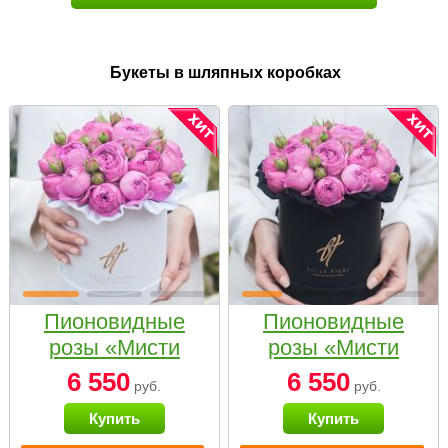
Букеты в шляпных коробках
Пионовидные
Пионовидные
розы «Мисти
розы «Мисти
бабблс» в белой
бабблс» в
6 550
6 550
руб.
руб.
коробке Small
черной коробке
Купить
Купить
Small