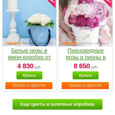
Белые розы в
Пионовидные
мини-коробке от
розы и пионы в
Bella Fiori
белой коробке
4 830
8 650
руб.
руб.
Small
Купить
Купить
Заказать в один клик
Заказать в один клик
Еще цветы в шляпных коробках