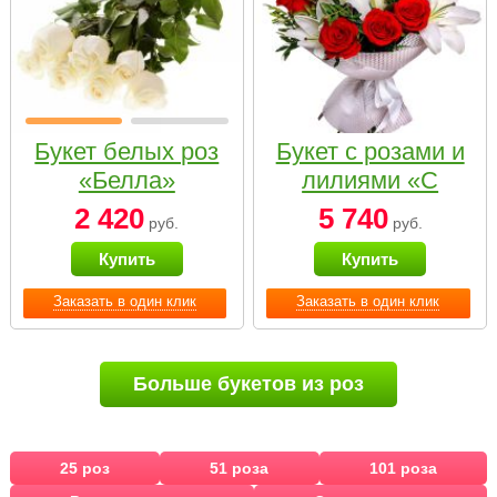
Букет белых роз
Букет с розами и
«Белла»
лилиями «С
наилучшими
2 420
5 740
руб.
руб.
пожеланиями»
Купить
Купить
Заказать в один клик
Заказать в один клик
Больше букетов из роз
25 роз
51 роза
101 роза