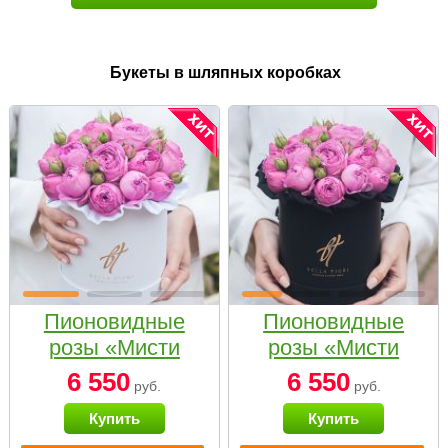
Букеты в шляпных коробках
Пионовидные
Пионовидные
розы «Мисти
розы «Мисти
бабблс» в белой
бабблс» в
6 550
6 550
руб.
руб.
коробке Small
черной коробке
Купить
Купить
Small