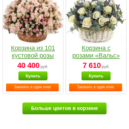
Корзина из 101
Корзина с
кустовой розы
розами «Вальс»
нежных тонов
40 400
7 610
руб.
руб.
Купить
Купить
Заказать в один клик
Заказать в один клик
Больше цветов в корзине