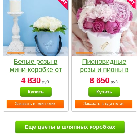
Белые розы в
Пионовидные
мини-коробке от
розы и пионы в
Bella Fiori
белой коробке
4 830
8 650
руб.
руб.
Small
Купить
Купить
Заказать в один клик
Заказать в один клик
Еще цветы в шляпных коробках