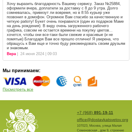
Хочу выразить благодарность Вашему сервису. Заказ №25884,
оформили вчера, доплатили за доставку с 8 до 9 утра. Долго
сомневалась, привезут ли вовремя, но в 8:55 курьер уже
позвонил в домофон. Огромное Вам спасибо за качественную и
четкую работу! Букет очень понравился (один из подарков Маме
на день рождения). В виду очень загруженного рабочего
графика, совсем не остается времени на покупку цветов...
хочется, чтобы они все-таки были свежие и красивые (и не
помятые) Благодаря Вам все прошло отлично! Я уверена, что
обращусь к Вам еще и точно буду рекомендовать своим друзьям
и знакомым.
Вера
| 24 июня 2024 | 09:03
Мы принимаем:
Посмотреть все
+7 (968)
891-19-11
office@dostavkatsvetov.org
107023
,
Москва
,
улица Малая
Семеновская , дом 9, строение