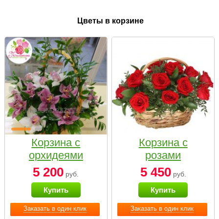
Цветы в корзине
Корзина с
Корзина с
орхидеями
розами
малая
«Красный
5 200
5 450
руб.
руб.
Париж»
Купить
Купить
Заказать в один клик
Заказать в один клик