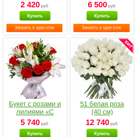
2 420
6 500
руб.
руб.
Купить
Купить
Заказать в один клик
Заказать в один клик
Букет с розами и
51 белая роза
лилиями «С
(40 см)
наилучшими
5 740
12 740
руб.
руб.
пожеланиями»
Купить
Купить