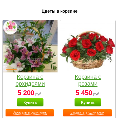
Цветы в корзине
Корзина с
Корзина с
орхидеями
розами
малая
«Красный
5 200
5 450
руб.
руб.
Париж»
Купить
Купить
Заказать в один клик
Заказать в один клик