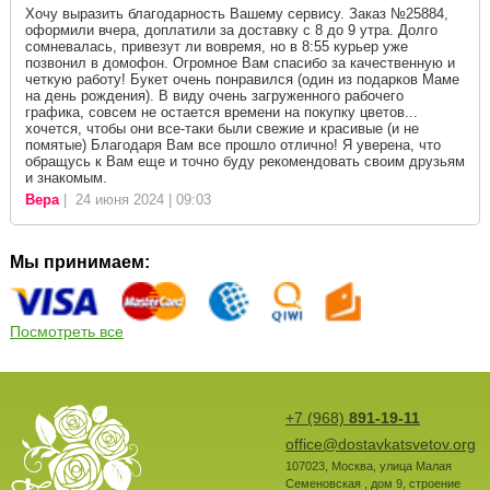
Хочу выразить благодарность Вашему сервису. Заказ №25884,
оформили вчера, доплатили за доставку с 8 до 9 утра. Долго
сомневалась, привезут ли вовремя, но в 8:55 курьер уже
позвонил в домофон. Огромное Вам спасибо за качественную и
четкую работу! Букет очень понравился (один из подарков Маме
на день рождения). В виду очень загруженного рабочего
графика, совсем не остается времени на покупку цветов...
хочется, чтобы они все-таки были свежие и красивые (и не
помятые) Благодаря Вам все прошло отлично! Я уверена, что
обращусь к Вам еще и точно буду рекомендовать своим друзьям
и знакомым.
Вера
| 24 июня 2024 | 09:03
Мы принимаем:
Посмотреть все
+7 (968)
891-19-11
office@dostavkatsvetov.org
107023
,
Москва
,
улица Малая
Семеновская , дом 9, строение