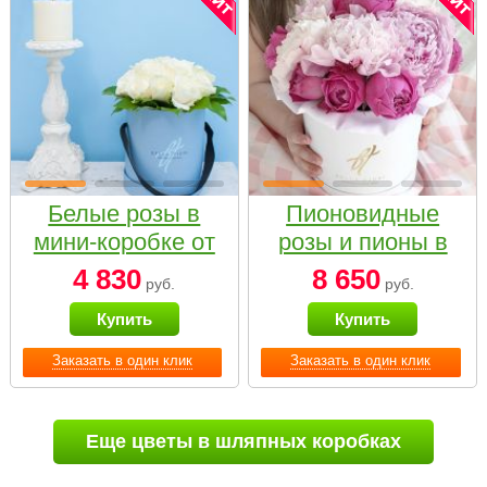
Белые розы в
Пионовидные
мини-коробке от
розы и пионы в
Bella Fiori
белой коробке
4 830
8 650
руб.
руб.
Small
Купить
Купить
Заказать в один клик
Заказать в один клик
Еще цветы в шляпных коробках