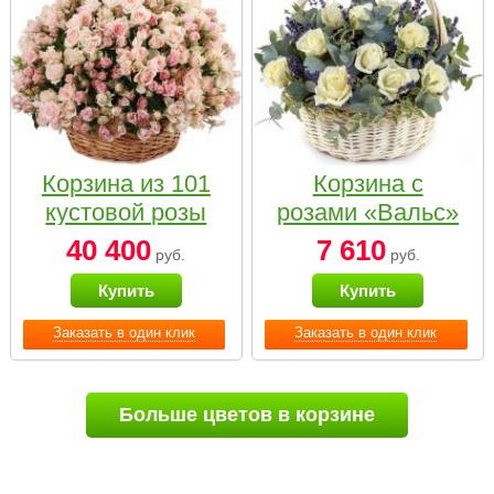
Корзина из 101
Корзина с
кустовой розы
розами «Вальс»
нежных тонов
40 400
7 610
руб.
руб.
Купить
Купить
Заказать в один клик
Заказать в один клик
Больше цветов в корзине