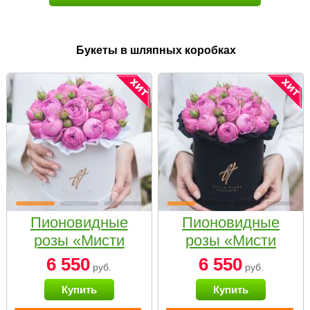
Букеты в шляпных коробках
Пионовидные
Пионовидные
розы «Мисти
розы «Мисти
бабблс» в белой
бабблс» в
6 550
6 550
руб.
руб.
коробке Small
черной коробке
Купить
Купить
Small