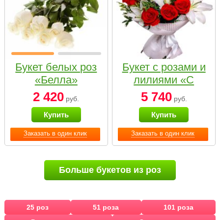
Букет белых роз
Букет с розами и
«Белла»
лилиями «С
наилучшими
2 420
5 740
руб.
руб.
пожеланиями»
Купить
Купить
Заказать в один клик
Заказать в один клик
Больше букетов из роз
25 роз
51 роза
101 роза