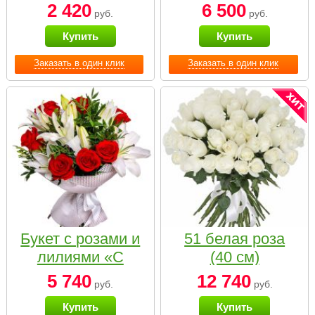
2 420
6 500
руб.
руб.
Купить
Купить
Заказать в один клик
Заказать в один клик
Букет с розами и
51 белая роза
лилиями «С
(40 см)
наилучшими
5 740
12 740
руб.
руб.
пожеланиями»
Купить
Купить