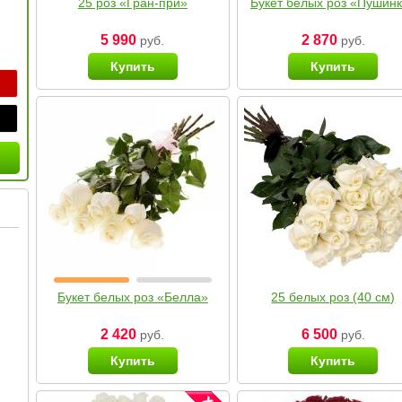
25 роз «Гран-при»
Букет белых роз «Пушин
5 990
2 870
руб.
руб.
Купить
Купить
Букет белых роз «Белла»
25 белых роз (40 см)
2 420
6 500
руб.
руб.
Купить
Купить