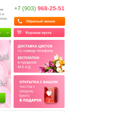
+7 (903)
968-25-51
ем
о и
очно
Обратный звонок
и
Корзина пуста