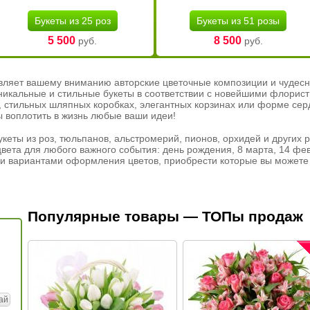
Букеты из 25 роз
Букеты из 51 розы
5 500
8 500
руб.
руб.
вляет вашему вниманию авторские цветочные композиции и чудесн
никальные и стильные букеты в соответствии с новейшими флорис
ах, стильных шляпных коробках, элегантных корзинах или форме се
ы воплотить в жизнь любые ваши идеи!
кеты из роз, тюльпанов, альстромерий, пионов, орхидей и других 
вета для любого важного события: день рождения, 8 марта, 14 фев
и вариантами оформления цветов, приобрести которые вы можете 
Популярные товары — ТОПы продаж
ай