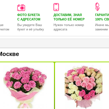
ФОТО БУКЕТА
ДОСТАВИМ, ЗНАЯ
ГАРАНТ
С АДРЕСАТОМ
ТОЛЬКО
ЕЁ НОМЕР
100% С
ше
Вы увидете Ваш
Нужен только номер
Иначе мы
укетом
букет и её улыбку
адресата
заменим 
Москве