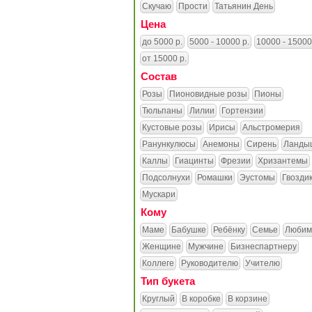
Скучаю
Прости
Татьянин День
Цена
до 5000 р.
5000 - 10000 р.
10000 - 15000
от 15000 р.
Состав
Розы
Пионовидные розы
Пионы
Тюльпаны
Лилии
Гортензии
Кустовые розы
Ирисы
Альстромерия
Ранункулюсы
Анемоны
Сирень
Ланды
Каллы
Гиацинты
Фрезии
Хризантемы
Подсолнухи
Ромашки
Эустомы
Гвозди
Мускари
Кому
Маме
Бабушке
Ребёнку
Семье
Любим
Женщине
Мужчине
Бизнеспартнеру
Коллеге
Руководителю
Учителю
Тип букета
Круглый
В коробке
В корзине