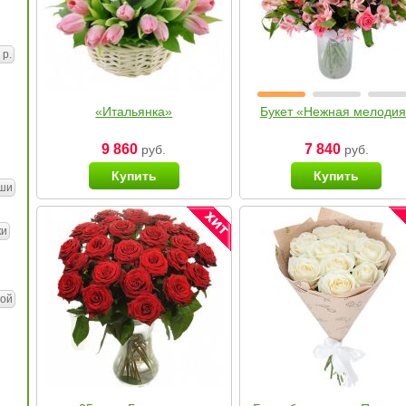
 р.
«Итальянка»
Букет «Нежная мелоди
9 860
7 840
руб.
руб.
Купить
Купить
ши
ки
ой