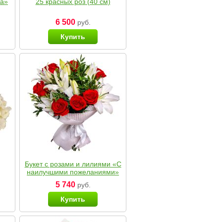
ка»
25 красных роз (40 см)
6 500
руб.
Купить
Букет с розами и лилиями «С
наилучшими пожеланиями»
5 740
руб.
Купить