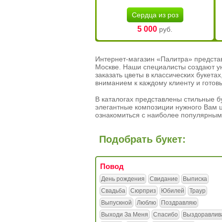
Сердца из роз
5 000
руб.
Интернет-магазин «Палитра» предста
Москве. Наши специалисты создают у
заказать цветы в классических букет
вниманием к каждому клиенту и готов
В каталогах представлены стильные бу
элегантные композиции нужного Вам ц
ознакомиться с наиболее популярным
Подобрать букет:
Повод
День рождения
Свидание
Выписка
Свадьба
Сюрприз
Юбилей
Траур
Выпускной
Люблю
Поздравляю
Выходи За Меня
Спасибо
Выздоравлив