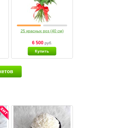
25 красных роз (40 см)
6 500
руб.
Купить
кетов