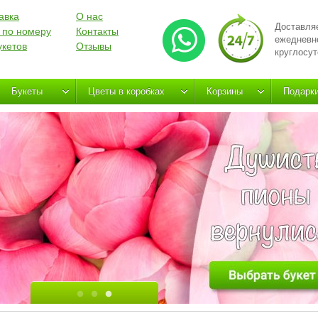
авка
О нас
Доставля
 по номеру
Контакты
ежедневн
укетов
Отзывы
круглосут
Букеты
Цветы в коробках
Корзины
Подарк