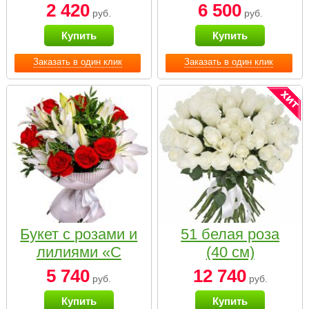
2 420
6 500
руб.
руб.
Купить
Купить
Заказать в один клик
Заказать в один клик
Букет с розами и
51 белая роза
лилиями «С
(40 см)
наилучшими
5 740
12 740
руб.
руб.
пожеланиями»
Купить
Купить