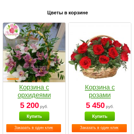
Цветы в корзине
Корзина с
Корзина с
орхидеями
розами
малая
«Красный
5 200
5 450
руб.
руб.
Париж»
Купить
Купить
Заказать в один клик
Заказать в один клик