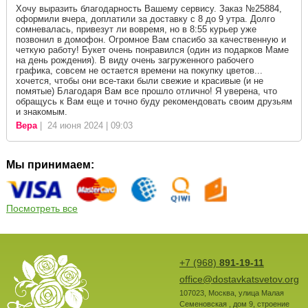
Хочу выразить благодарность Вашему сервису. Заказ №25884,
оформили вчера, доплатили за доставку с 8 до 9 утра. Долго
сомневалась, привезут ли вовремя, но в 8:55 курьер уже
позвонил в домофон. Огромное Вам спасибо за качественную и
четкую работу! Букет очень понравился (один из подарков Маме
на день рождения). В виду очень загруженного рабочего
графика, совсем не остается времени на покупку цветов...
хочется, чтобы они все-таки были свежие и красивые (и не
помятые) Благодаря Вам все прошло отлично! Я уверена, что
обращусь к Вам еще и точно буду рекомендовать своим друзьям
и знакомым.
Вера
| 24 июня 2024 | 09:03
Мы принимаем:
Посмотреть все
+7 (968)
891-19-11
office@dostavkatsvetov.org
107023
,
Москва
,
улица Малая
Семеновская , дом 9, строение