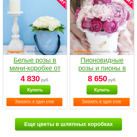
Белые розы в
Пионовидные
мини-коробке от
розы и пионы в
Bella Fiori
белой коробке
4 830
8 650
руб.
руб.
Small
Купить
Купить
Заказать в один клик
Заказать в один клик
Еще цветы в шляпных коробках