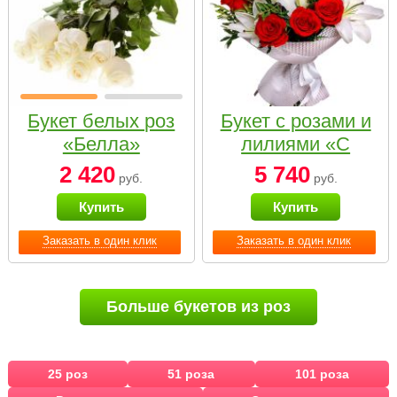
Букет белых роз
Букет с розами и
«Белла»
лилиями «С
наилучшими
2 420
5 740
руб.
руб.
пожеланиями»
Купить
Купить
Заказать в один клик
Заказать в один клик
Больше букетов из роз
25 роз
51 роза
101 роза