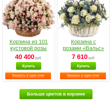
Корзина из 101
Корзина с
кустовой розы
розами «Вальс»
нежных тонов
40 400
7 610
руб.
руб.
Купить
Купить
Заказать в один клик
Заказать в один клик
Больше цветов в корзине