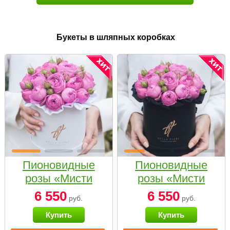
Букеты в шляпных коробках
Пионовидные
Пионовидные
розы «Мисти
розы «Мисти
бабблс» в белой
бабблс» в
6 550
6 550
руб.
руб.
коробке Small
черной коробке
Купить
Купить
Small