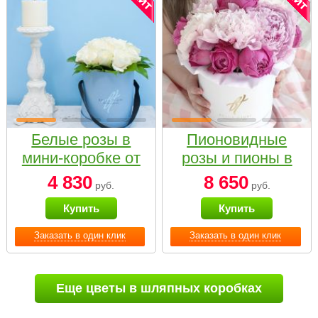
Белые розы в
Пионовидные
мини-коробке от
розы и пионы в
Bella Fiori
белой коробке
4 830
8 650
руб.
руб.
Small
Купить
Купить
Заказать в один клик
Заказать в один клик
Еще цветы в шляпных коробках