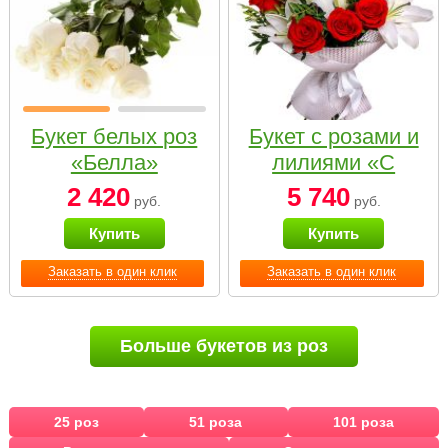
Букет белых роз
Букет с розами и
«Белла»
лилиями «С
наилучшими
2 420
5 740
руб.
руб.
пожеланиями»
Купить
Купить
Заказать в один клик
Заказать в один клик
Больше букетов из роз
25 роз
51 роза
101 роза