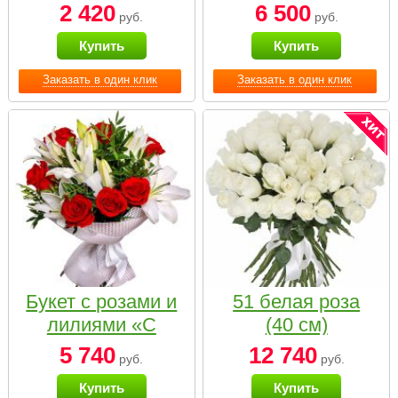
2 420
6 500
руб.
руб.
Купить
Купить
Заказать в один клик
Заказать в один клик
Букет с розами и
51 белая роза
лилиями «С
(40 см)
наилучшими
5 740
12 740
руб.
руб.
пожеланиями»
Купить
Купить