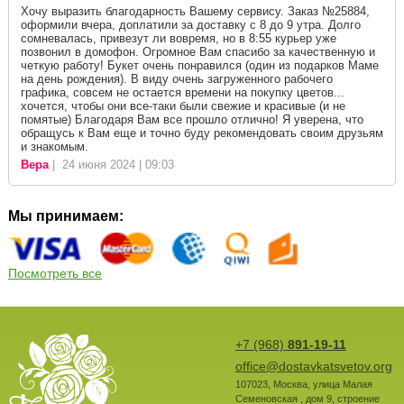
Хочу выразить благодарность Вашему сервису. Заказ №25884,
оформили вчера, доплатили за доставку с 8 до 9 утра. Долго
сомневалась, привезут ли вовремя, но в 8:55 курьер уже
позвонил в домофон. Огромное Вам спасибо за качественную и
четкую работу! Букет очень понравился (один из подарков Маме
на день рождения). В виду очень загруженного рабочего
графика, совсем не остается времени на покупку цветов...
хочется, чтобы они все-таки были свежие и красивые (и не
помятые) Благодаря Вам все прошло отлично! Я уверена, что
обращусь к Вам еще и точно буду рекомендовать своим друзьям
и знакомым.
Вера
| 24 июня 2024 | 09:03
Мы принимаем:
Посмотреть все
+7 (968)
891-19-11
office@dostavkatsvetov.org
107023
,
Москва
,
улица Малая
Семеновская , дом 9, строение