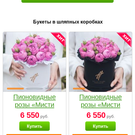
Букеты в шляпных коробках
Пионовидные
Пионовидные
розы «Мисти
розы «Мисти
бабблс» в белой
бабблс» в
6 550
6 550
руб.
руб.
коробке Small
черной коробке
Купить
Купить
Small