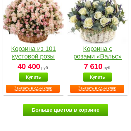
Корзина из 101
Корзина с
кустовой розы
розами «Вальс»
нежных тонов
40 400
7 610
руб.
руб.
Купить
Купить
Заказать в один клик
Заказать в один клик
Больше цветов в корзине