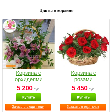
Цветы в корзине
Корзина с
Корзина с
орхидеями
розами
малая
«Красный
5 200
5 450
руб.
руб.
Париж»
Купить
Купить
Заказать в один клик
Заказать в один клик