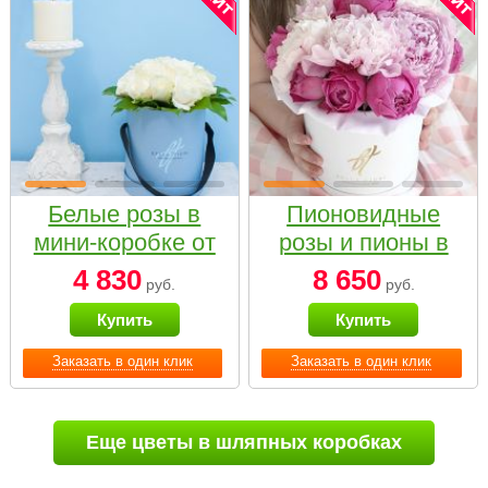
Белые розы в
Пионовидные
мини-коробке от
розы и пионы в
Bella Fiori
белой коробке
4 830
8 650
руб.
руб.
Small
Купить
Купить
Заказать в один клик
Заказать в один клик
Еще цветы в шляпных коробках