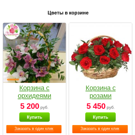
Цветы в корзине
Корзина с
Корзина с
орхидеями
розами
малая
«Красный
5 200
5 450
руб.
руб.
Париж»
Купить
Купить
Заказать в один клик
Заказать в один клик