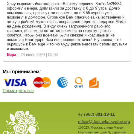
Хочу выразить благодарность Вашему сервису. Заказ №25884,
оформили вчера, доплатили за доставку с 8 до 9 утра. Долго
сомневалась, привезут ли вовремя, но в 8:55 курьер уже
позвонил в домофон. Огромное Вам спасибо за качественную и
четкую работу! Букет очень понравился (один из подарков Маме
на день рождения). В виду очень загруженного рабочего
графика, совсем не остается времени на покупку цветов...
хочется, чтобы они все-таки были свежие и красивые (и не
помятые) Благодаря Вам все прошло отлично! Я уверена, что
обращусь к Вам еще и точно буду рекомендовать своим друзьям
и знакомым.
Вера
| 24 июня 2024 | 09:03
Мы принимаем:
Посмотреть все
+7 (968)
891-19-11
office@dostavkatsvetov.org
107023
,
Москва
,
улица Малая
Семеновская , дом 9, строение