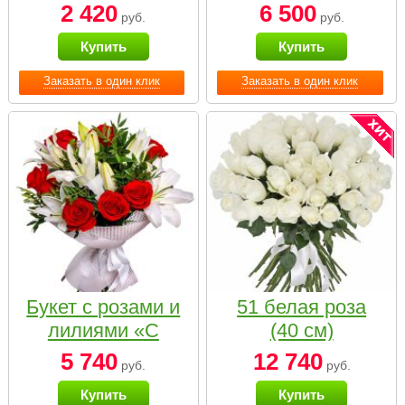
2 420
6 500
руб.
руб.
Купить
Купить
Заказать в один клик
Заказать в один клик
Букет с розами и
51 белая роза
лилиями «С
(40 см)
наилучшими
5 740
12 740
руб.
руб.
пожеланиями»
Купить
Купить