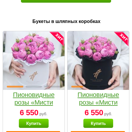
Букеты в шляпных коробках
Пионовидные
Пионовидные
розы «Мисти
розы «Мисти
бабблс» в белой
бабблс» в
6 550
6 550
руб.
руб.
коробке Small
черной коробке
Купить
Купить
Small