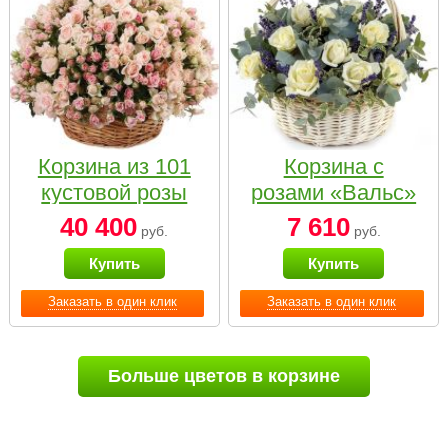
Корзина из 101
Корзина с
кустовой розы
розами «Вальс»
нежных тонов
40 400
7 610
руб.
руб.
Купить
Купить
Заказать в один клик
Заказать в один клик
Больше цветов в корзине