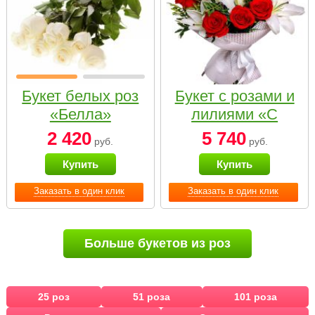
Букет белых роз
Букет с розами и
«Белла»
лилиями «С
наилучшими
2 420
5 740
руб.
руб.
пожеланиями»
Купить
Купить
Заказать в один клик
Заказать в один клик
Больше букетов из роз
25 роз
51 роза
101 роза