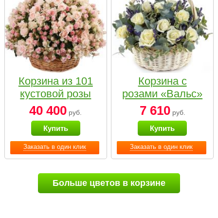
Корзина из 101
Корзина с
кустовой розы
розами «Вальс»
нежных тонов
40 400
7 610
руб.
руб.
Купить
Купить
Заказать в один клик
Заказать в один клик
Больше цветов в корзине