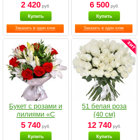
2 420
6 500
руб.
руб.
Купить
Купить
Заказать в один клик
Заказать в один клик
Букет с розами и
51 белая роза
лилиями «С
(40 см)
наилучшими
5 740
12 740
руб.
руб.
пожеланиями»
Купить
Купить