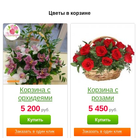
Цветы в корзине
Корзина с
Корзина с
орхидеями
розами
малая
«Красный
5 200
5 450
руб.
руб.
Париж»
Купить
Купить
Заказать в один клик
Заказать в один клик