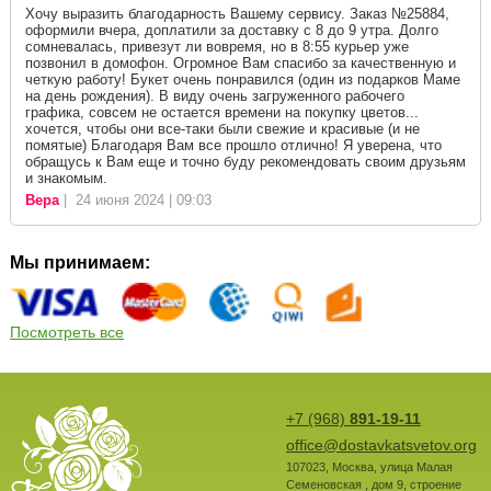
Хочу выразить благодарность Вашему сервису. Заказ №25884,
оформили вчера, доплатили за доставку с 8 до 9 утра. Долго
сомневалась, привезут ли вовремя, но в 8:55 курьер уже
позвонил в домофон. Огромное Вам спасибо за качественную и
четкую работу! Букет очень понравился (один из подарков Маме
на день рождения). В виду очень загруженного рабочего
графика, совсем не остается времени на покупку цветов...
хочется, чтобы они все-таки были свежие и красивые (и не
помятые) Благодаря Вам все прошло отлично! Я уверена, что
обращусь к Вам еще и точно буду рекомендовать своим друзьям
и знакомым.
Вера
| 24 июня 2024 | 09:03
Мы принимаем:
Посмотреть все
+7 (968)
891-19-11
office@dostavkatsvetov.org
107023
,
Москва
,
улица Малая
Семеновская , дом 9, строение