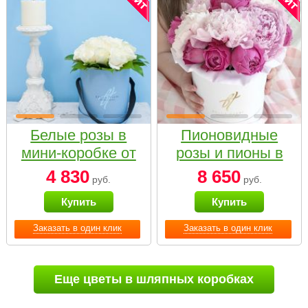
Белые розы в
Пионовидные
мини-коробке от
розы и пионы в
Bella Fiori
белой коробке
4 830
8 650
руб.
руб.
Small
Купить
Купить
Заказать в один клик
Заказать в один клик
Еще цветы в шляпных коробках