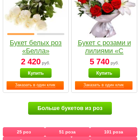
Букет белых роз
Букет с розами и
«Белла»
лилиями «С
наилучшими
2 420
5 740
руб.
руб.
пожеланиями»
Купить
Купить
Заказать в один клик
Заказать в один клик
Больше букетов из роз
25 роз
51 роза
101 роза