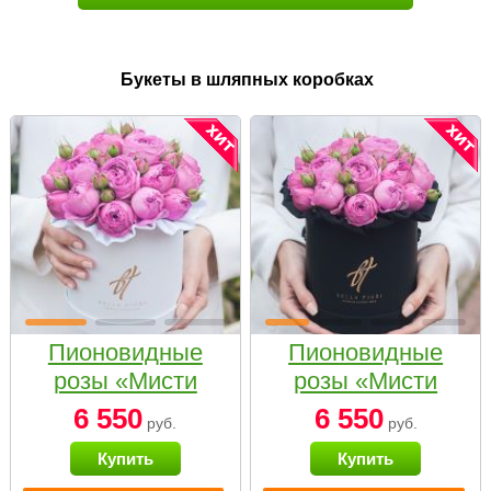
Букеты в шляпных коробках
Пионовидные
Пионовидные
розы «Мисти
розы «Мисти
бабблс» в белой
бабблс» в
6 550
6 550
руб.
руб.
коробке Small
черной коробке
Купить
Купить
Small