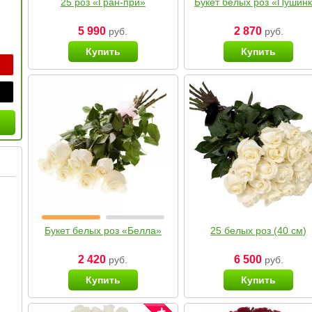
25 роз «Гран-при»
Букет белых роз «Пушин
5 990
2 870
руб.
руб.
Купить
Купить
Букет белых роз «Белла»
25 белых роз (40 см)
2 420
6 500
руб.
руб.
Купить
Купить