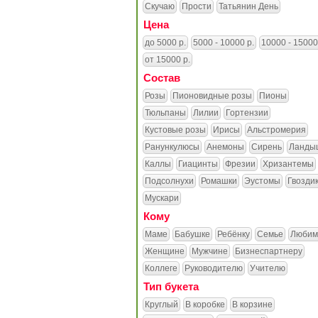
Скучаю
Прости
Татьянин День
Цена
до 5000 р.
5000 - 10000 р.
10000 - 15000
от 15000 р.
Состав
Розы
Пионовидные розы
Пионы
Тюльпаны
Лилии
Гортензии
Кустовые розы
Ирисы
Альстромерия
Ранункулюсы
Анемоны
Сирень
Ланды
Каллы
Гиацинты
Фрезии
Хризантемы
Подсолнухи
Ромашки
Эустомы
Гвозди
Мускари
Кому
Маме
Бабушке
Ребёнку
Семье
Любим
Женщине
Мужчине
Бизнеспартнеру
Коллеге
Руководителю
Учителю
Тип букета
Круглый
В коробке
В корзине