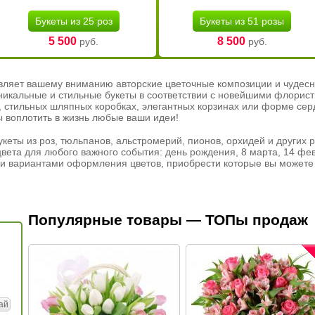
Букеты из 25 роз
Букеты из 51 розы
5 500
8 500
руб.
руб.
вляет вашему вниманию авторские цветочные композиции и чудесн
никальные и стильные букеты в соответствии с новейшими флорис
ах, стильных шляпных коробках, элегантных корзинах или форме се
ы воплотить в жизнь любые ваши идеи!
кеты из роз, тюльпанов, альстромерий, пионов, орхидей и других 
вета для любого важного события: день рождения, 8 марта, 14 фев
и вариантами оформления цветов, приобрести которые вы можете 
Популярные товары — ТОПы продаж
ай