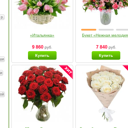
 р.
«Итальянка»
Букет «Нежная мелоди
9 860
7 840
руб.
руб.
Купить
Купить
ши
ки
ой