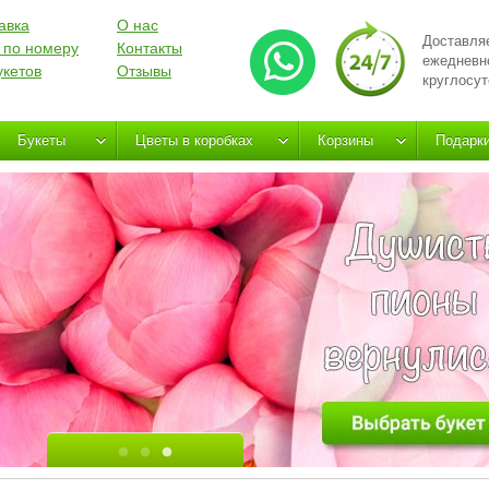
авка
О нас
Доставля
 по номеру
Контакты
ежедневн
укетов
Отзывы
круглосут
Букеты
Цветы в коробках
Корзины
Подарк