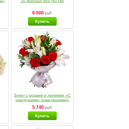
ка»
25 красных роз (40 см)
6 500
руб.
Купить
Букет с розами и лилиями «С
наилучшими пожеланиями»
5 740
руб.
Купить