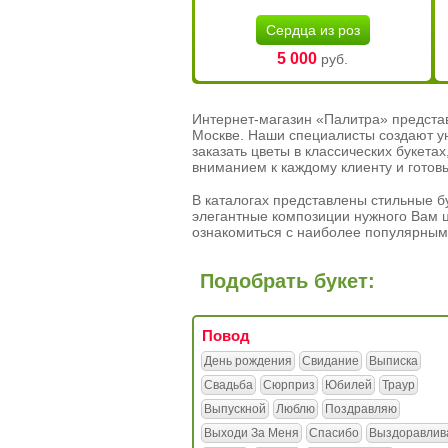
Сердца из роз
5 000
руб.
Интернет-магазин «Палитра» предста
Москве. Наши специалисты создают у
заказать цветы в классических букет
вниманием к каждому клиенту и готов
В каталогах представлены стильные бу
элегантные композиции нужного Вам ц
ознакомиться с наиболее популярным
Подобрать букет:
Повод
День рождения
Свидание
Выписка
Свадьба
Сюрприз
Юбилей
Траур
Выпускной
Люблю
Поздравляю
Выходи За Меня
Спасибо
Выздоравлив