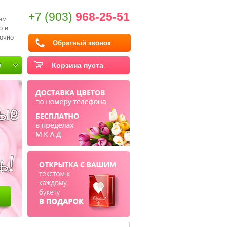
+7 (903)
968-25-51
ем
о и
очно
Обратный звонок
и
Корзина пуста