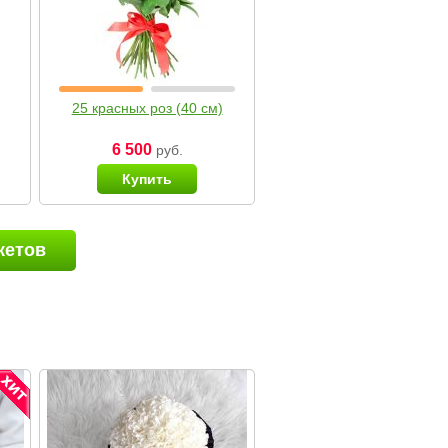
25 красных роз (40 см)
6 500
руб.
Купить
кетов