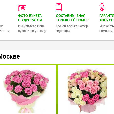
ФОТО БУКЕТА
ДОСТАВИМ, ЗНАЯ
ГАРАНТ
С АДРЕСАТОМ
ТОЛЬКО
ЕЁ НОМЕР
100% С
ше
Вы увидете Ваш
Нужен только номер
Иначе мы
укетом
букет и её улыбку
адресата
заменим 
Москве