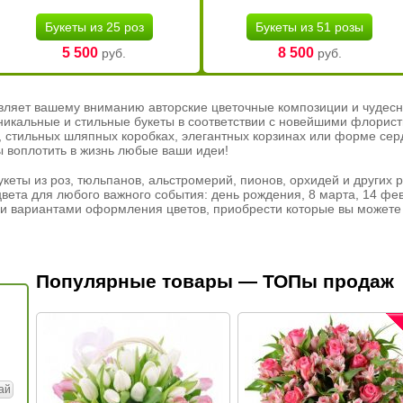
Букеты из 25 роз
Букеты из 51 розы
5 500
8 500
руб.
руб.
вляет вашему вниманию авторские цветочные композиции и чудесн
никальные и стильные букеты в соответствии с новейшими флорис
ах, стильных шляпных коробках, элегантных корзинах или форме се
ы воплотить в жизнь любые ваши идеи!
кеты из роз, тюльпанов, альстромерий, пионов, орхидей и других 
вета для любого важного события: день рождения, 8 марта, 14 фев
и вариантами оформления цветов, приобрести которые вы можете 
Популярные товары — ТОПы продаж
ай