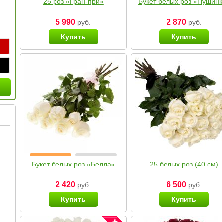
25 роз «Гран-при»
Букет белых роз «Пушин
5 990
2 870
руб.
руб.
Купить
Купить
Букет белых роз «Белла»
25 белых роз (40 см)
2 420
6 500
руб.
руб.
Купить
Купить