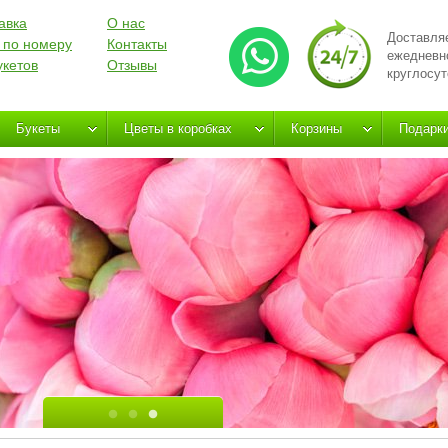
авка
О нас
Доставля
 по номеру
Контакты
ежедневн
укетов
Отзывы
круглосут
Букеты
Цветы в коробках
Корзины
Подарк