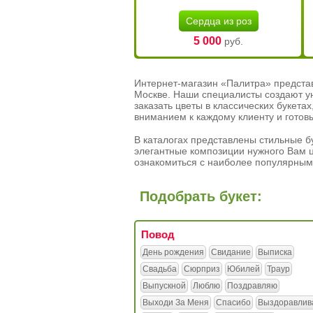
Сердца из роз
5 000
руб.
Интернет-магазин «Палитра» предста
Москве. Наши специалисты создают у
заказать цветы в классических букет
вниманием к каждому клиенту и готов
В каталогах представлены стильные бу
элегантные композиции нужного Вам ц
ознакомиться с наиболее популярным
Подобрать букет:
Повод
День рождения
Свидание
Выписка
Свадьба
Сюрприз
Юбилей
Траур
Выпускной
Люблю
Поздравляю
Выходи За Меня
Спасибо
Выздоравлив