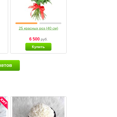
25 красных роз (40 см)
6 500
руб.
Купить
кетов