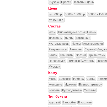
Скучаю
Прости
Татьянин День
Цена
до 5000 р.
5000 - 10000 р.
10000 - 15000
от 15000 р.
Состав
Розы
Пионовидные розы
Пионы
Тюльпаны
Лилии
Гортензии
Кустовые розы
Ирисы
Альстромерия
Ранункулюсы
Анемоны
Сирень
Ланды
Каллы
Гиацинты
Фрезии
Хризантемы
Подсолнухи
Ромашки
Эустомы
Гвозди
Мускари
Кому
Маме
Бабушке
Ребёнку
Семье
Любим
Женщине
Мужчине
Бизнеспартнеру
Коллеге
Руководителю
Учителю
Тип букета
Круглый
В коробке
В корзине