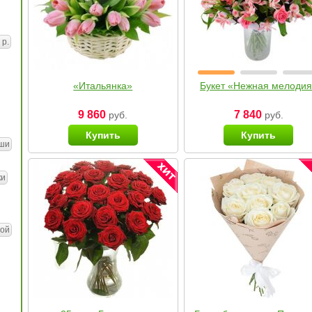
 р.
«Итальянка»
Букет «Нежная мелоди
9 860
7 840
руб.
руб.
Купить
Купить
ши
ки
ой