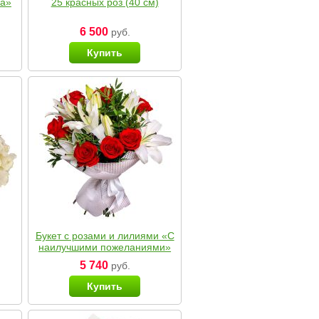
ка»
25 красных роз (40 см)
6 500
руб.
Купить
Букет с розами и лилиями «С
наилучшими пожеланиями»
5 740
руб.
Купить