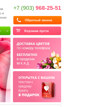
+7 (903)
968-25-51
ем
о и
очно
Обратный звонок
и
Корзина пуста