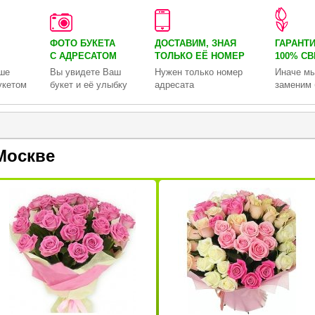
ФОТО БУКЕТА
ДОСТАВИМ, ЗНАЯ
ГАРАНТ
С АДРЕСАТОМ
ТОЛЬКО
ЕЁ НОМЕР
100% С
ше
Вы увидете Ваш
Нужен только номер
Иначе мы
укетом
букет и её улыбку
адресата
заменим 
Москве