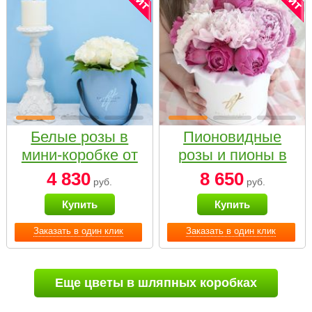
Белые розы в
Пионовидные
мини-коробке от
розы и пионы в
Bella Fiori
белой коробке
4 830
8 650
руб.
руб.
Small
Купить
Купить
Заказать в один клик
Заказать в один клик
Еще цветы в шляпных коробках