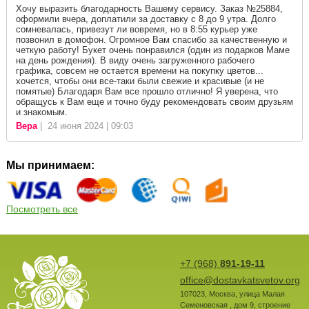
Хочу выразить благодарность Вашему сервису. Заказ №25884,
оформили вчера, доплатили за доставку с 8 до 9 утра. Долго
сомневалась, привезут ли вовремя, но в 8:55 курьер уже
позвонил в домофон. Огромное Вам спасибо за качественную и
четкую работу! Букет очень понравился (один из подарков Маме
на день рождения). В виду очень загруженного рабочего
графика, совсем не остается времени на покупку цветов...
хочется, чтобы они все-таки были свежие и красивые (и не
помятые) Благодаря Вам все прошло отлично! Я уверена, что
обращусь к Вам еще и точно буду рекомендовать своим друзьям
и знакомым.
Вера
| 24 июня 2024 | 09:03
Мы принимаем:
Посмотреть все
+7 (968)
891-19-11
office@dostavkatsvetov.org
107023
,
Москва
,
улица Малая
Семеновская , дом 9, строение