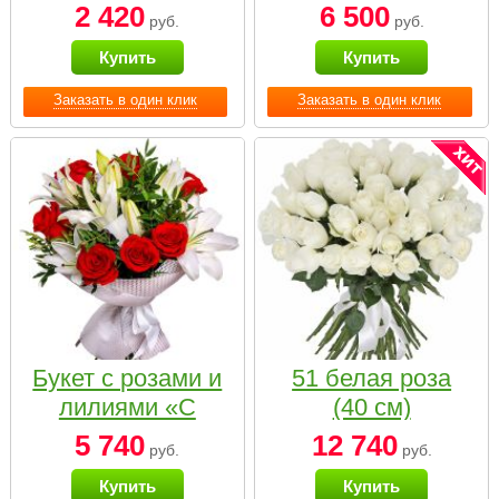
2 420
6 500
руб.
руб.
Купить
Купить
Заказать в один клик
Заказать в один клик
Букет с розами и
51 белая роза
лилиями «С
(40 см)
наилучшими
5 740
12 740
руб.
руб.
пожеланиями»
Купить
Купить