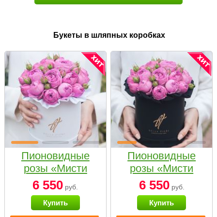
Букеты в шляпных коробках
Пионовидные
Пионовидные
розы «Мисти
розы «Мисти
бабблс» в белой
бабблс» в
6 550
6 550
руб.
руб.
коробке Small
черной коробке
Купить
Купить
Small