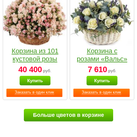
Корзина из 101
Корзина с
кустовой розы
розами «Вальс»
нежных тонов
40 400
7 610
руб.
руб.
Купить
Купить
Заказать в один клик
Заказать в один клик
Больше цветов в корзине