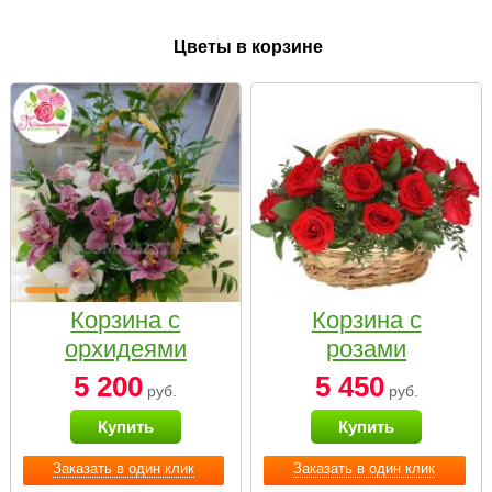
Цветы в корзине
Корзина с
Корзина с
орхидеями
розами
малая
«Красный
5 200
5 450
руб.
руб.
Париж»
Купить
Купить
Заказать в один клик
Заказать в один клик