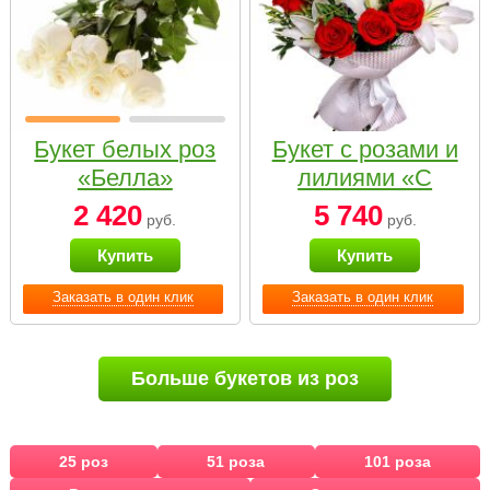
Букет белых роз
Букет с розами и
«Белла»
лилиями «С
наилучшими
2 420
5 740
руб.
руб.
пожеланиями»
Купить
Купить
Заказать в один клик
Заказать в один клик
Больше букетов из роз
25 роз
51 роза
101 роза