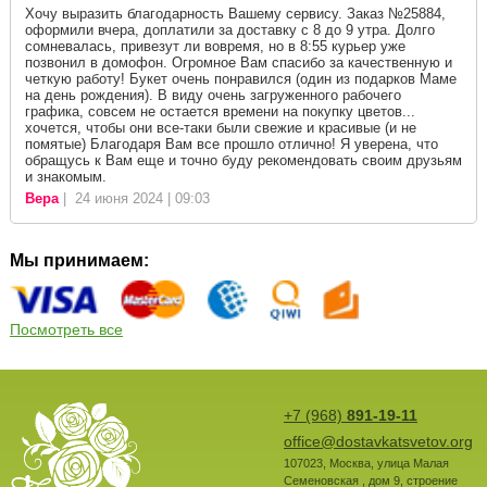
Хочу выразить благодарность Вашему сервису. Заказ №25884,
оформили вчера, доплатили за доставку с 8 до 9 утра. Долго
сомневалась, привезут ли вовремя, но в 8:55 курьер уже
позвонил в домофон. Огромное Вам спасибо за качественную и
четкую работу! Букет очень понравился (один из подарков Маме
на день рождения). В виду очень загруженного рабочего
графика, совсем не остается времени на покупку цветов...
хочется, чтобы они все-таки были свежие и красивые (и не
помятые) Благодаря Вам все прошло отлично! Я уверена, что
обращусь к Вам еще и точно буду рекомендовать своим друзьям
и знакомым.
Вера
| 24 июня 2024 | 09:03
Мы принимаем:
Посмотреть все
+7 (968)
891-19-11
office@dostavkatsvetov.org
107023
,
Москва
,
улица Малая
Семеновская , дом 9, строение