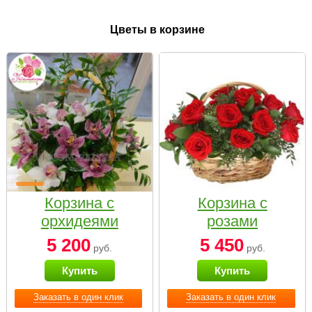
Цветы в корзине
Корзина с
Корзина с
орхидеями
розами
малая
«Красный
5 200
5 450
руб.
руб.
Париж»
Купить
Купить
Заказать в один клик
Заказать в один клик