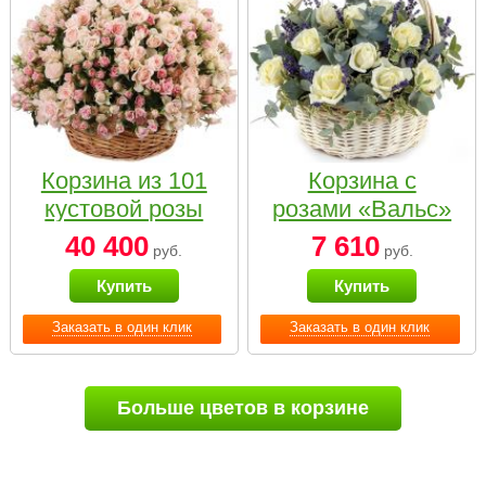
Корзина из 101
Корзина с
кустовой розы
розами «Вальс»
нежных тонов
40 400
7 610
руб.
руб.
Купить
Купить
Заказать в один клик
Заказать в один клик
Больше цветов в корзине