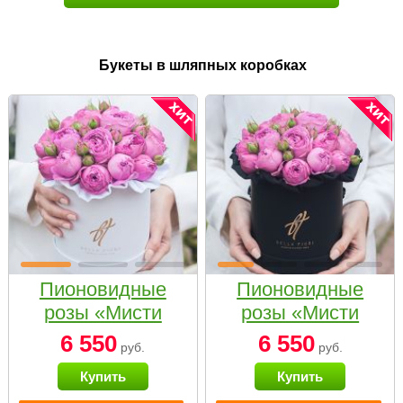
Букеты в шляпных коробках
Пионовидные
Пионовидные
розы «Мисти
розы «Мисти
бабблс» в белой
бабблс» в
6 550
6 550
руб.
руб.
коробке Small
черной коробке
Купить
Купить
Small