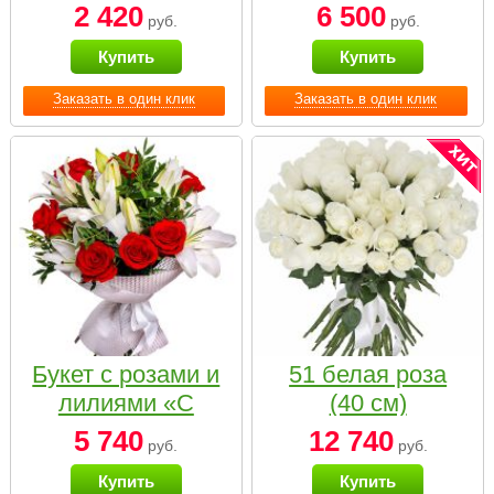
2 420
6 500
руб.
руб.
Купить
Купить
Заказать в один клик
Заказать в один клик
Букет с розами и
51 белая роза
лилиями «С
(40 см)
наилучшими
5 740
12 740
руб.
руб.
пожеланиями»
Купить
Купить