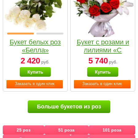
Букет белых роз
Букет с розами и
«Белла»
лилиями «С
наилучшими
2 420
5 740
руб.
руб.
пожеланиями»
Купить
Купить
Заказать в один клик
Заказать в один клик
Больше букетов из роз
25 роз
51 роза
101 роза