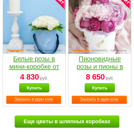
Белые розы в
Пионовидные
мини-коробке от
розы и пионы в
Bella Fiori
белой коробке
4 830
8 650
руб.
руб.
Small
Купить
Купить
Заказать в один клик
Заказать в один клик
Еще цветы в шляпных коробках