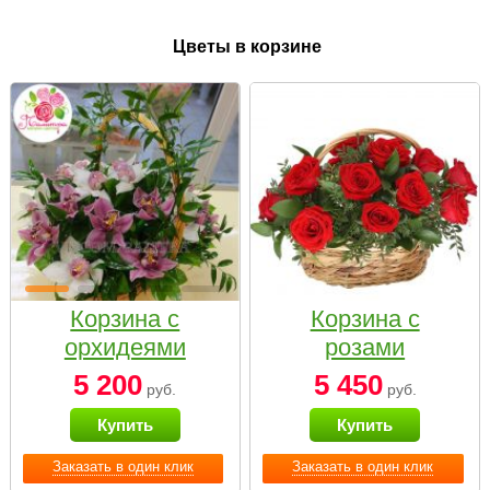
Цветы в корзине
Корзина с
Корзина с
орхидеями
розами
малая
«Красный
5 200
5 450
руб.
руб.
Париж»
Купить
Купить
Заказать в один клик
Заказать в один клик