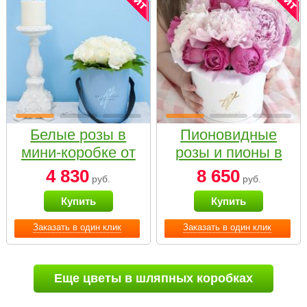
Белые розы в
Пионовидные
мини-коробке от
розы и пионы в
Bella Fiori
белой коробке
4 830
8 650
руб.
руб.
Small
Купить
Купить
Заказать в один клик
Заказать в один клик
Еще цветы в шляпных коробках