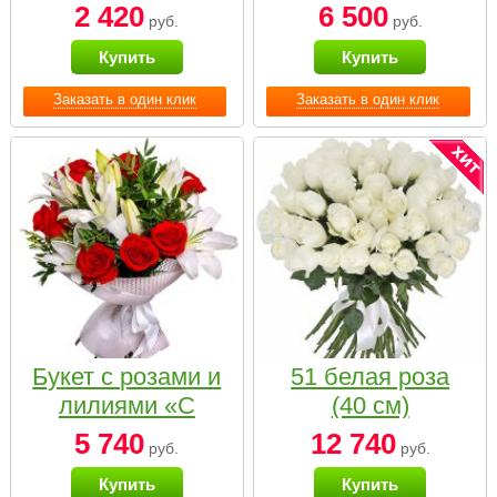
2 420
6 500
руб.
руб.
Купить
Купить
Заказать в один клик
Заказать в один клик
Букет с розами и
51 белая роза
лилиями «С
(40 см)
наилучшими
5 740
12 740
руб.
руб.
пожеланиями»
Купить
Купить