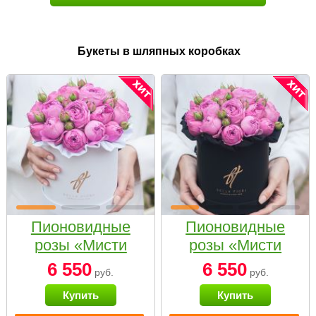
Букеты в шляпных коробках
Пионовидные
Пионовидные
розы «Мисти
розы «Мисти
бабблс» в белой
бабблс» в
6 550
6 550
руб.
руб.
коробке Small
черной коробке
Купить
Купить
Small