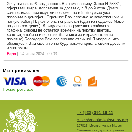
Хочу выразить благодарность Вашему сервису. Заказ №25884,
оформили вчера, доплатили за доставку с 8 до 9 утра. Долго
сомневалась, привезут ли вовремя, но в 8:55 курьер уже
позвонил в домофон. Огромное Вам спасибо за качественную и
четкую работу! Букет очень понравился (один из подарков Маме
на день рождения). В виду очень загруженного рабочего
графика, совсем не остается времени на покупку цветов...
хочется, чтобы они все-таки были свежие и красивые (и не
помятые) Благодаря Вам все прошло отлично! Я уверена, что
обращусь к Вам еще и точно буду рекомендовать своим друзьям
и знакомым.
Вера
| 24 июня 2024 | 09:03
Мы принимаем:
Посмотреть все
+7 (968)
891-19-11
office@dostavkatsvetov.org
107023
,
Москва
,
улица Малая
Семеновская , дом 9, строение