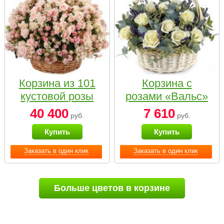
Корзина из 101
Корзина с
кустовой розы
розами «Вальс»
нежных тонов
40 400
7 610
руб.
руб.
Купить
Купить
Заказать в один клик
Заказать в один клик
Больше цветов в корзине