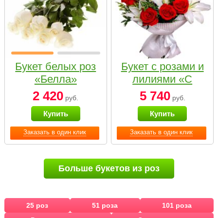
Букет белых роз
Букет с розами и
«Белла»
лилиями «С
наилучшими
2 420
5 740
руб.
руб.
пожеланиями»
Купить
Купить
Заказать в один клик
Заказать в один клик
Больше букетов из роз
25 роз
51 роза
101 роза