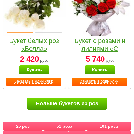
Букет белых роз
Букет с розами и
«Белла»
лилиями «С
наилучшими
2 420
5 740
руб.
руб.
пожеланиями»
Купить
Купить
Заказать в один клик
Заказать в один клик
Больше букетов из роз
25 роз
51 роза
101 роза