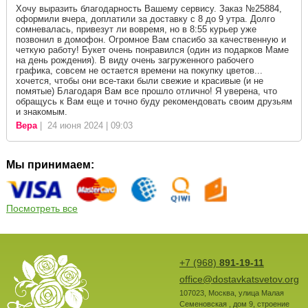
Хочу выразить благодарность Вашему сервису. Заказ №25884,
оформили вчера, доплатили за доставку с 8 до 9 утра. Долго
сомневалась, привезут ли вовремя, но в 8:55 курьер уже
позвонил в домофон. Огромное Вам спасибо за качественную и
четкую работу! Букет очень понравился (один из подарков Маме
на день рождения). В виду очень загруженного рабочего
графика, совсем не остается времени на покупку цветов...
хочется, чтобы они все-таки были свежие и красивые (и не
помятые) Благодаря Вам все прошло отлично! Я уверена, что
обращусь к Вам еще и точно буду рекомендовать своим друзьям
и знакомым.
Вера
| 24 июня 2024 | 09:03
Мы принимаем:
Посмотреть все
+7 (968)
891-19-11
office@dostavkatsvetov.org
107023
,
Москва
,
улица Малая
Семеновская , дом 9, строение