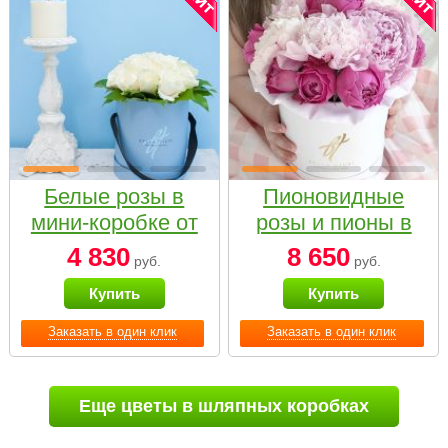
Белые розы в
Пионовидные
мини-коробке от
розы и пионы в
Bella Fiori
белой коробке
4 830
8 650
руб.
руб.
Small
Купить
Купить
Заказать в один клик
Заказать в один клик
Еще цветы в шляпных коробках