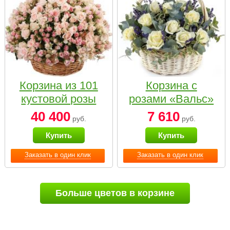
Корзина из 101
Корзина с
кустовой розы
розами «Вальс»
нежных тонов
40 400
7 610
руб.
руб.
Купить
Купить
Заказать в один клик
Заказать в один клик
Больше цветов в корзине