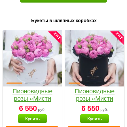
Букеты в шляпных коробках
Пионовидные
Пионовидные
розы «Мисти
розы «Мисти
бабблс» в белой
бабблс» в
6 550
6 550
руб.
руб.
коробке Small
черной коробке
Купить
Купить
Small