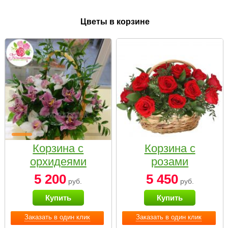
Цветы в корзине
Корзина с
Корзина с
орхидеями
розами
малая
«Красный
5 200
5 450
руб.
руб.
Париж»
Купить
Купить
Заказать в один клик
Заказать в один клик