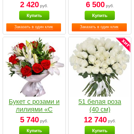
2 420
6 500
руб.
руб.
Купить
Купить
Заказать в один клик
Заказать в один клик
Букет с розами и
51 белая роза
лилиями «С
(40 см)
наилучшими
5 740
12 740
руб.
руб.
пожеланиями»
Купить
Купить