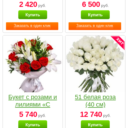
2 420
6 500
руб.
руб.
Купить
Купить
Заказать в один клик
Заказать в один клик
Букет с розами и
51 белая роза
лилиями «С
(40 см)
наилучшими
5 740
12 740
руб.
руб.
пожеланиями»
Купить
Купить