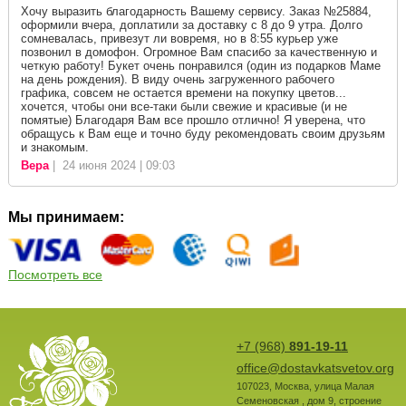
Хочу выразить благодарность Вашему сервису. Заказ №25884,
оформили вчера, доплатили за доставку с 8 до 9 утра. Долго
сомневалась, привезут ли вовремя, но в 8:55 курьер уже
позвонил в домофон. Огромное Вам спасибо за качественную и
четкую работу! Букет очень понравился (один из подарков Маме
на день рождения). В виду очень загруженного рабочего
графика, совсем не остается времени на покупку цветов...
хочется, чтобы они все-таки были свежие и красивые (и не
помятые) Благодаря Вам все прошло отлично! Я уверена, что
обращусь к Вам еще и точно буду рекомендовать своим друзьям
и знакомым.
Вера
| 24 июня 2024 | 09:03
Мы принимаем:
Посмотреть все
+7 (968)
891-19-11
office@dostavkatsvetov.org
107023
,
Москва
,
улица Малая
Семеновская , дом 9, строение