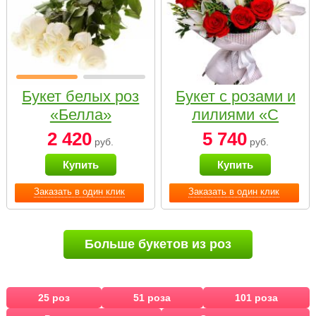
Букет белых роз
Букет с розами и
«Белла»
лилиями «С
наилучшими
2 420
5 740
руб.
руб.
пожеланиями»
Купить
Купить
Заказать в один клик
Заказать в один клик
Больше букетов из роз
25 роз
51 роза
101 роза