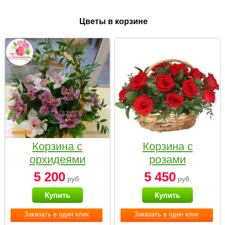
Цветы в корзине
Корзина с
Корзина с
орхидеями
розами
малая
«Красный
5 200
5 450
руб.
руб.
Париж»
Купить
Купить
Заказать в один клик
Заказать в один клик