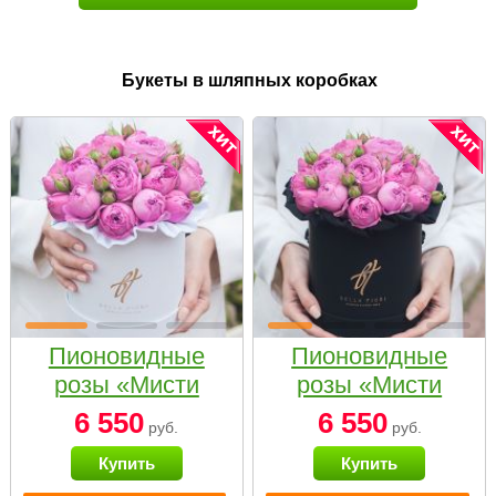
Букеты в шляпных коробках
Пионовидные
Пионовидные
розы «Мисти
розы «Мисти
бабблс» в белой
бабблс» в
6 550
6 550
руб.
руб.
коробке Small
черной коробке
Купить
Купить
Small