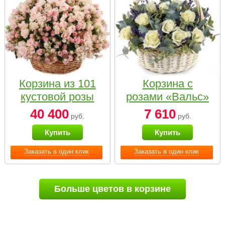
Корзина из 101
Корзина с
кустовой розы
розами «Вальс»
нежных тонов
40 400
7 610
руб.
руб.
Купить
Купить
Заказать в один клик
Заказать в один клик
Больше цветов в корзине