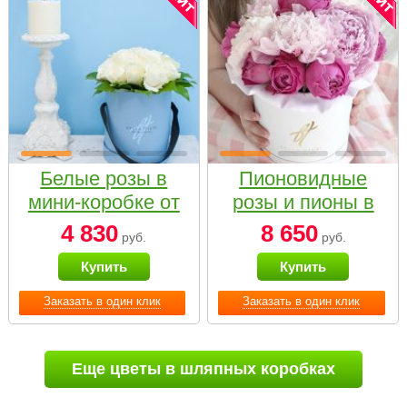
Белые розы в
Пионовидные
мини-коробке от
розы и пионы в
Bella Fiori
белой коробке
4 830
8 650
руб.
руб.
Small
Купить
Купить
Заказать в один клик
Заказать в один клик
Еще цветы в шляпных коробках