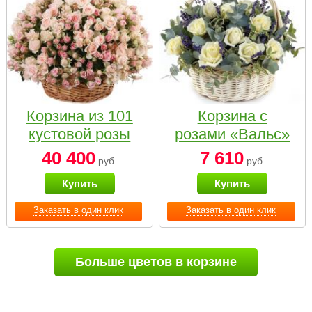
Корзина из 101
Корзина с
кустовой розы
розами «Вальс»
нежных тонов
40 400
7 610
руб.
руб.
Купить
Купить
Заказать в один клик
Заказать в один клик
Больше цветов в корзине