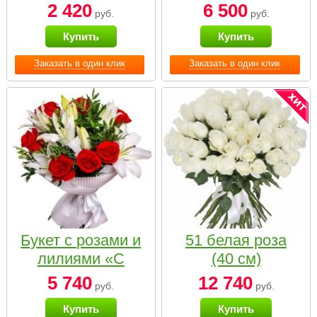
2 420
6 500
руб.
руб.
Купить
Купить
Заказать в один клик
Заказать в один клик
Букет с розами и
51 белая роза
лилиями «С
(40 см)
наилучшими
5 740
12 740
руб.
руб.
пожеланиями»
Купить
Купить