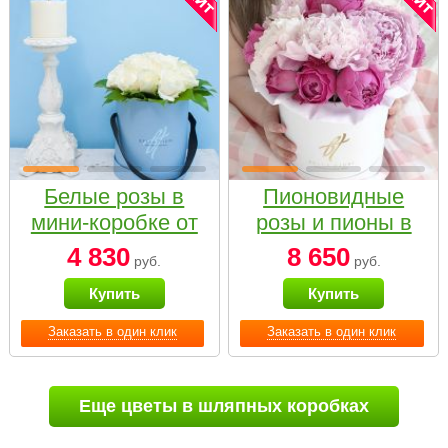
Белые розы в
Пионовидные
мини-коробке от
розы и пионы в
Bella Fiori
белой коробке
4 830
8 650
руб.
руб.
Small
Купить
Купить
Заказать в один клик
Заказать в один клик
Еще цветы в шляпных коробках