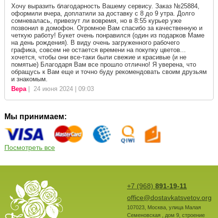
Хочу выразить благодарность Вашему сервису. Заказ №25884,
оформили вчера, доплатили за доставку с 8 до 9 утра. Долго
сомневалась, привезут ли вовремя, но в 8:55 курьер уже
позвонил в домофон. Огромное Вам спасибо за качественную и
четкую работу! Букет очень понравился (один из подарков Маме
на день рождения). В виду очень загруженного рабочего
графика, совсем не остается времени на покупку цветов...
хочется, чтобы они все-таки были свежие и красивые (и не
помятые) Благодаря Вам все прошло отлично! Я уверена, что
обращусь к Вам еще и точно буду рекомендовать своим друзьям
и знакомым.
Вера
| 24 июня 2024 | 09:03
Мы принимаем:
Посмотреть все
+7 (968)
891-19-11
office@dostavkatsvetov.org
107023
,
Москва
,
улица Малая
Семеновская , дом 9, строение