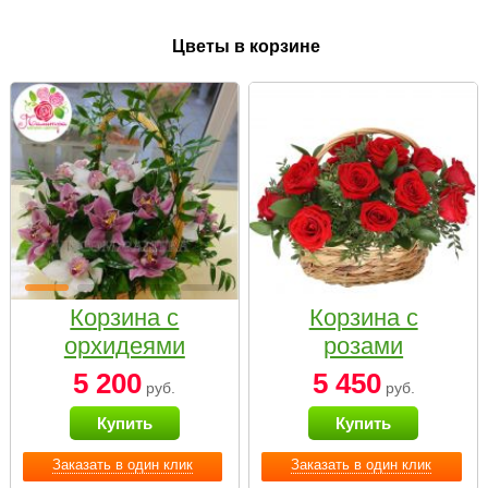
Цветы в корзине
Корзина с
Корзина с
орхидеями
розами
малая
«Красный
5 200
5 450
руб.
руб.
Париж»
Купить
Купить
Заказать в один клик
Заказать в один клик