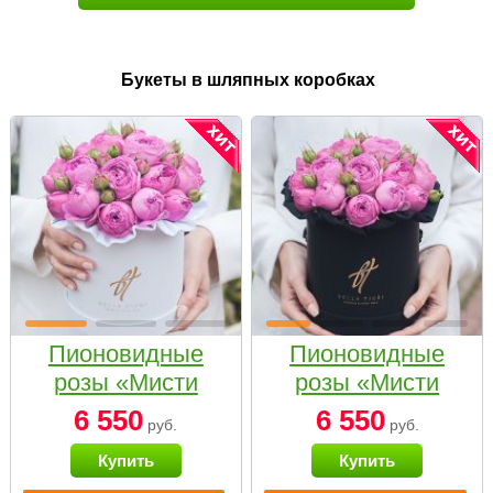
Букеты в шляпных коробках
Пионовидные
Пионовидные
розы «Мисти
розы «Мисти
бабблс» в белой
бабблс» в
6 550
6 550
руб.
руб.
коробке Small
черной коробке
Купить
Купить
Small