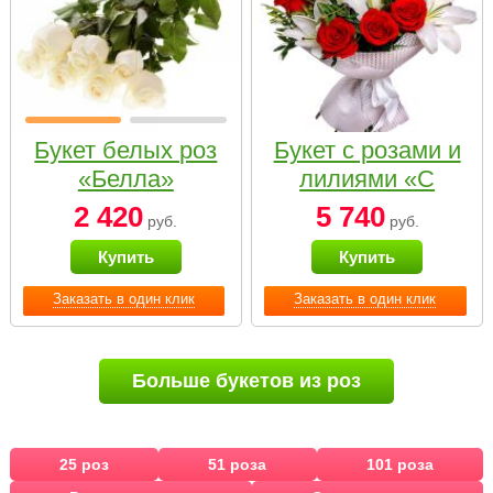
Букет белых роз
Букет с розами и
«Белла»
лилиями «С
наилучшими
2 420
5 740
руб.
руб.
пожеланиями»
Купить
Купить
Заказать в один клик
Заказать в один клик
Больше букетов из роз
25 роз
51 роза
101 роза