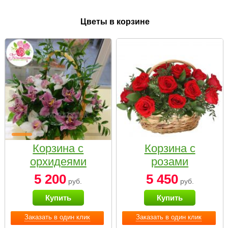
Цветы в корзине
Корзина с
Корзина с
орхидеями
розами
малая
«Красный
5 200
5 450
руб.
руб.
Париж»
Купить
Купить
Заказать в один клик
Заказать в один клик