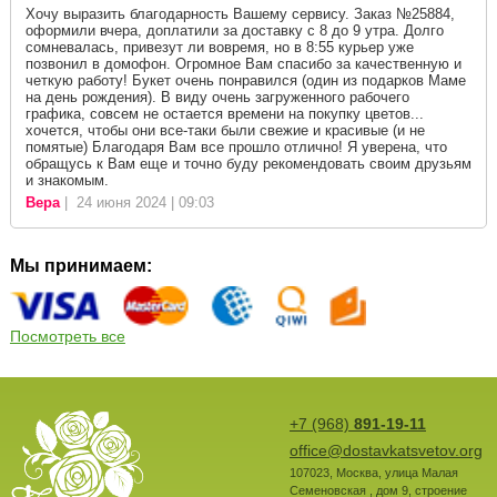
Хочу выразить благодарность Вашему сервису. Заказ №25884,
оформили вчера, доплатили за доставку с 8 до 9 утра. Долго
сомневалась, привезут ли вовремя, но в 8:55 курьер уже
позвонил в домофон. Огромное Вам спасибо за качественную и
четкую работу! Букет очень понравился (один из подарков Маме
на день рождения). В виду очень загруженного рабочего
графика, совсем не остается времени на покупку цветов...
хочется, чтобы они все-таки были свежие и красивые (и не
помятые) Благодаря Вам все прошло отлично! Я уверена, что
обращусь к Вам еще и точно буду рекомендовать своим друзьям
и знакомым.
Вера
| 24 июня 2024 | 09:03
Мы принимаем:
Посмотреть все
+7 (968)
891-19-11
office@dostavkatsvetov.org
107023
,
Москва
,
улица Малая
Семеновская , дом 9, строение