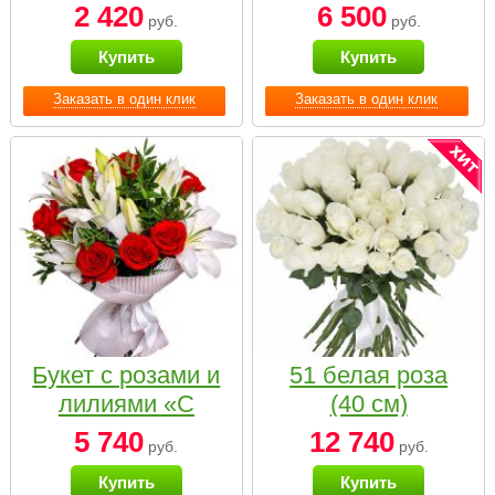
2 420
6 500
руб.
руб.
Купить
Купить
Заказать в один клик
Заказать в один клик
Букет с розами и
51 белая роза
лилиями «С
(40 см)
наилучшими
5 740
12 740
руб.
руб.
пожеланиями»
Купить
Купить