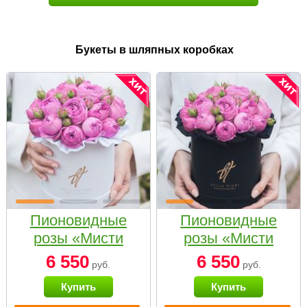
Букеты в шляпных коробках
Пионовидные
Пионовидные
розы «Мисти
розы «Мисти
бабблс» в белой
бабблс» в
6 550
6 550
руб.
руб.
коробке Small
черной коробке
Купить
Купить
Small