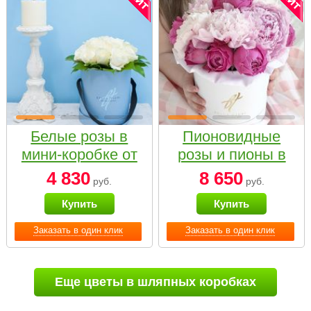
Белые розы в
Пионовидные
мини-коробке от
розы и пионы в
Bella Fiori
белой коробке
4 830
8 650
руб.
руб.
Small
Купить
Купить
Заказать в один клик
Заказать в один клик
Еще цветы в шляпных коробках