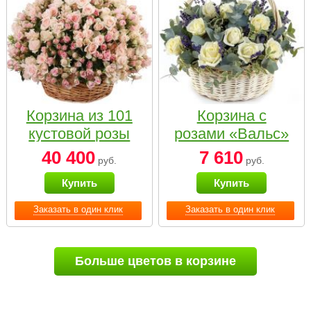
Корзина из 101
Корзина с
кустовой розы
розами «Вальс»
нежных тонов
40 400
7 610
руб.
руб.
Купить
Купить
Заказать в один клик
Заказать в один клик
Больше цветов в корзине