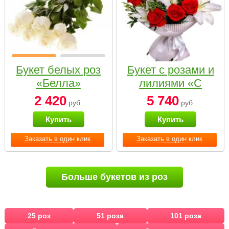
Букет белых роз
Букет с розами и
«Белла»
лилиями «С
наилучшими
2 420
5 740
руб.
руб.
пожеланиями»
Купить
Купить
Заказать в один клик
Заказать в один клик
Больше букетов из роз
25 роз
51 роза
101 роза