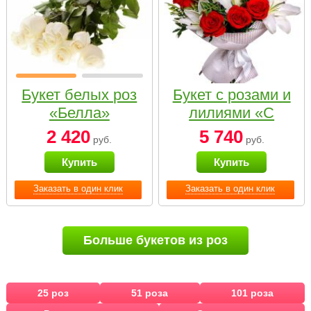
Букет белых роз
Букет с розами и
«Белла»
лилиями «С
наилучшими
2 420
5 740
руб.
руб.
пожеланиями»
Купить
Купить
Заказать в один клик
Заказать в один клик
Больше букетов из роз
25 роз
51 роза
101 роза