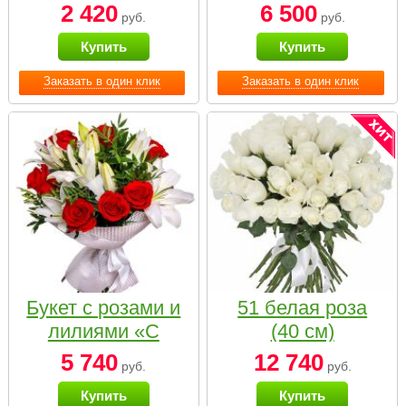
2 420
6 500
руб.
руб.
Купить
Купить
Заказать в один клик
Заказать в один клик
Букет с розами и
51 белая роза
лилиями «С
(40 см)
наилучшими
5 740
12 740
руб.
руб.
пожеланиями»
Купить
Купить