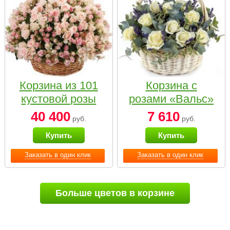
Корзина из 101
Корзина с
кустовой розы
розами «Вальс»
нежных тонов
40 400
7 610
руб.
руб.
Купить
Купить
Заказать в один клик
Заказать в один клик
Больше цветов в корзине