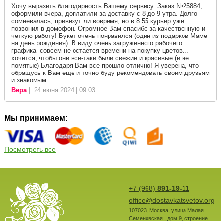
Хочу выразить благодарность Вашему сервису. Заказ №25884,
оформили вчера, доплатили за доставку с 8 до 9 утра. Долго
сомневалась, привезут ли вовремя, но в 8:55 курьер уже
позвонил в домофон. Огромное Вам спасибо за качественную и
четкую работу! Букет очень понравился (один из подарков Маме
на день рождения). В виду очень загруженного рабочего
графика, совсем не остается времени на покупку цветов...
хочется, чтобы они все-таки были свежие и красивые (и не
помятые) Благодаря Вам все прошло отлично! Я уверена, что
обращусь к Вам еще и точно буду рекомендовать своим друзьям
и знакомым.
Вера
| 24 июня 2024 | 09:03
Мы принимаем:
Посмотреть все
+7 (968)
891-19-11
office@dostavkatsvetov.org
107023
,
Москва
,
улица Малая
Семеновская , дом 9, строение