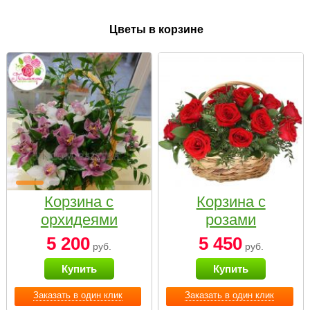
Цветы в корзине
Корзина с
Корзина с
орхидеями
розами
малая
«Красный
5 200
5 450
руб.
руб.
Париж»
Купить
Купить
Заказать в один клик
Заказать в один клик