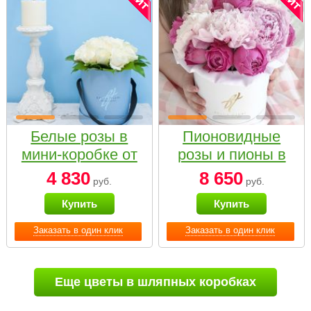
Белые розы в
Пионовидные
мини-коробке от
розы и пионы в
Bella Fiori
белой коробке
4 830
8 650
руб.
руб.
Small
Купить
Купить
Заказать в один клик
Заказать в один клик
Еще цветы в шляпных коробках