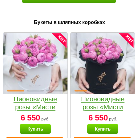
Букеты в шляпных коробках
Пионовидные
Пионовидные
розы «Мисти
розы «Мисти
бабблс» в белой
бабблс» в
6 550
6 550
руб.
руб.
коробке Small
черной коробке
Купить
Купить
Small