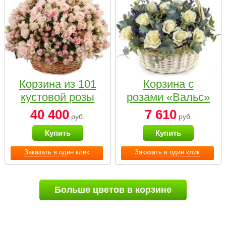
Корзина из 101
Корзина с
кустовой розы
розами «Вальс»
нежных тонов
40 400
7 610
руб.
руб.
Купить
Купить
Заказать в один клик
Заказать в один клик
Больше цветов в корзине