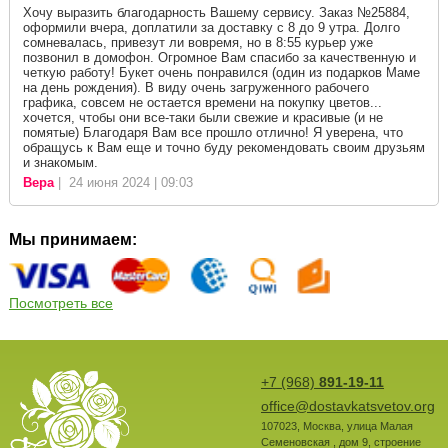
Хочу выразить благодарность Вашему сервису. Заказ №25884,
оформили вчера, доплатили за доставку с 8 до 9 утра. Долго
сомневалась, привезут ли вовремя, но в 8:55 курьер уже
позвонил в домофон. Огромное Вам спасибо за качественную и
четкую работу! Букет очень понравился (один из подарков Маме
на день рождения). В виду очень загруженного рабочего
графика, совсем не остается времени на покупку цветов...
хочется, чтобы они все-таки были свежие и красивые (и не
помятые) Благодаря Вам все прошло отлично! Я уверена, что
обращусь к Вам еще и точно буду рекомендовать своим друзьям
и знакомым.
Вера
| 24 июня 2024 | 09:03
Мы принимаем:
Посмотреть все
+7 (968)
891-19-11
office@dostavkatsvetov.org
107023
,
Москва
,
улица Малая
Семеновская , дом 9, строение