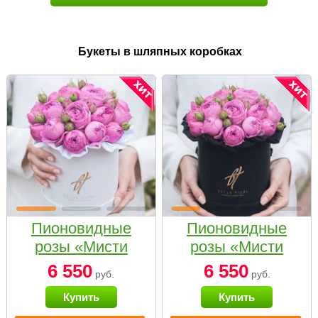
Букеты в шляпных коробках
Пионовидные
Пионовидные
розы «Мисти
розы «Мисти
бабблс» в белой
бабблс» в
6 550
6 550
руб.
руб.
коробке Small
черной коробке
Купить
Купить
Small