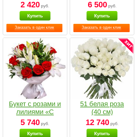
2 420
6 500
руб.
руб.
Купить
Купить
Заказать в один клик
Заказать в один клик
Букет с розами и
51 белая роза
лилиями «С
(40 см)
наилучшими
5 740
12 740
руб.
руб.
пожеланиями»
Купить
Купить