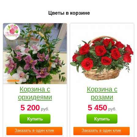
Цветы в корзине
Корзина с
Корзина с
орхидеями
розами
малая
«Красный
5 200
5 450
руб.
руб.
Париж»
Купить
Купить
Заказать в один клик
Заказать в один клик