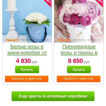
Белые розы в
Пионовидные
мини-коробке от
розы и пионы в
Bella Fiori
белой коробке
4 830
8 650
руб.
руб.
Small
Купить
Купить
Заказать в один клик
Заказать в один клик
Еще цветы в шляпных коробках