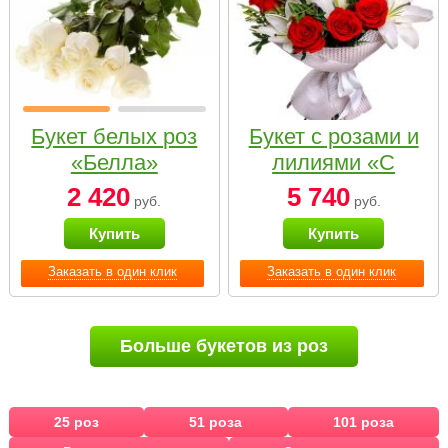
Букет белых роз
Букет с розами и
«Белла»
лилиями «С
наилучшими
2 420
5 740
руб.
руб.
пожеланиями»
Купить
Купить
Заказать в один клик
Заказать в один клик
Больше букетов из роз
25 роз
51 роза
101 роза