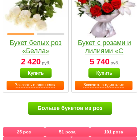
Букет белых роз
Букет с розами и
«Белла»
лилиями «С
наилучшими
2 420
5 740
руб.
руб.
пожеланиями»
Купить
Купить
Заказать в один клик
Заказать в один клик
Больше букетов из роз
25 роз
51 роза
101 роза