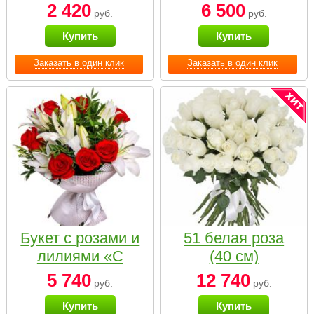
2 420
6 500
руб.
руб.
Купить
Купить
Заказать в один клик
Заказать в один клик
Букет с розами и
51 белая роза
лилиями «С
(40 см)
наилучшими
5 740
12 740
руб.
руб.
пожеланиями»
Купить
Купить