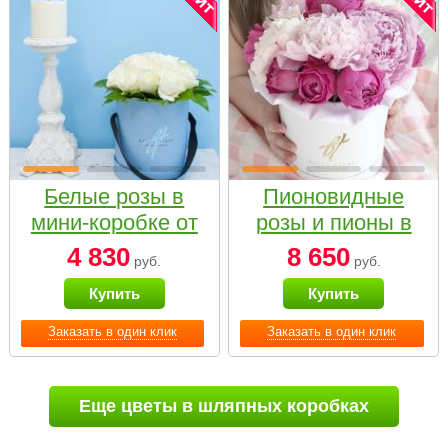
Белые розы в
Пионовидные
мини-коробке от
розы и пионы в
Bella Fiori
белой коробке
4 830
8 650
руб.
руб.
Small
Купить
Купить
Заказать в один клик
Заказать в один клик
Еще цветы в шляпных коробках