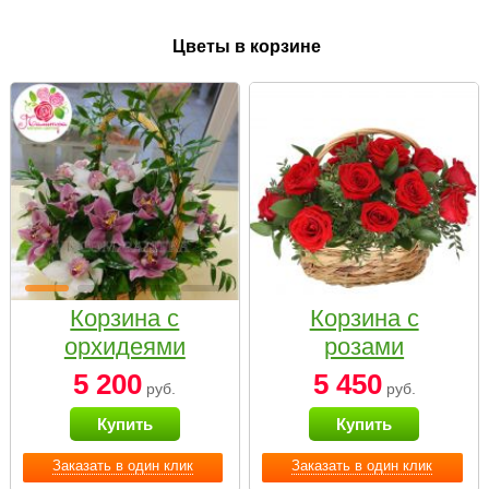
Цветы в корзине
Корзина с
Корзина с
орхидеями
розами
малая
«Красный
5 200
5 450
руб.
руб.
Париж»
Купить
Купить
Заказать в один клик
Заказать в один клик