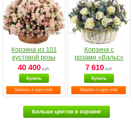
Корзина из 101
Корзина с
кустовой розы
розами «Вальс»
нежных тонов
40 400
7 610
руб.
руб.
Купить
Купить
Заказать в один клик
Заказать в один клик
Больше цветов в корзине