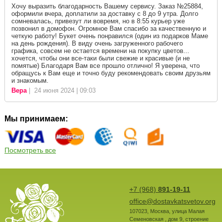
Хочу выразить благодарность Вашему сервису. Заказ №25884,
оформили вчера, доплатили за доставку с 8 до 9 утра. Долго
сомневалась, привезут ли вовремя, но в 8:55 курьер уже
позвонил в домофон. Огромное Вам спасибо за качественную и
четкую работу! Букет очень понравился (один из подарков Маме
на день рождения). В виду очень загруженного рабочего
графика, совсем не остается времени на покупку цветов...
хочется, чтобы они все-таки были свежие и красивые (и не
помятые) Благодаря Вам все прошло отлично! Я уверена, что
обращусь к Вам еще и точно буду рекомендовать своим друзьям
и знакомым.
Вера
| 24 июня 2024 | 09:03
Мы принимаем:
Посмотреть все
+7 (968)
891-19-11
office@dostavkatsvetov.org
107023
,
Москва
,
улица Малая
Семеновская , дом 9, строение