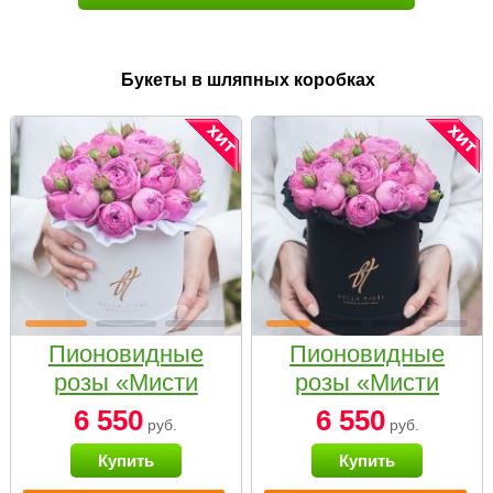
Букеты в шляпных коробках
Пионовидные
Пионовидные
розы «Мисти
розы «Мисти
бабблс» в белой
бабблс» в
6 550
6 550
руб.
руб.
коробке Small
черной коробке
Купить
Купить
Small