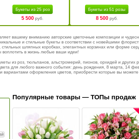
Букеты из 25 роз
Букеты из 51 розы
5 500
8 500
руб.
руб.
вляет вашему вниманию авторские цветочные композиции и чудесн
никальные и стильные букеты в соответствии с новейшими флорис
ах, стильных шляпных коробках, элегантных корзинах или форме се
ы воплотить в жизнь любые ваши идеи!
кеты из роз, тюльпанов, альстромерий, пионов, орхидей и других 
вета для любого важного события: день рождения, 8 марта, 14 фев
и вариантами оформления цветов, приобрести которые вы можете 
Популярные товары — ТОПы продаж
ай