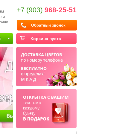
+7 (903)
968-25-51
ем
о и
очно
Обратный звонок
и
Корзина пуста