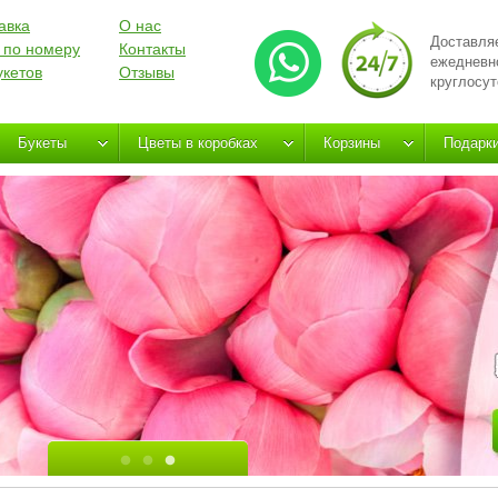
авка
О нас
Доставля
 по номеру
Контакты
ежедневн
укетов
Отзывы
круглосут
Букеты
Цветы в коробках
Корзины
Подарк