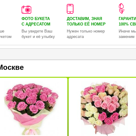
ФОТО БУКЕТА
ДОСТАВИМ, ЗНАЯ
ГАРАНТ
С АДРЕСАТОМ
ТОЛЬКО
ЕЁ НОМЕР
100% С
ше
Вы увидете Ваш
Нужен только номер
Иначе мы
укетом
букет и её улыбку
адресата
заменим 
Москве