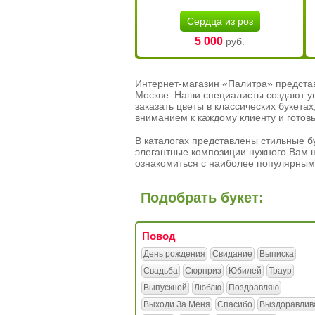
Сердца из роз
5 000
руб.
Интернет-магазин «Палитра» предста
Москве. Наши специалисты создают у
заказать цветы в классических букет
вниманием к каждому клиенту и готов
В каталогах представлены стильные бу
элегантные композиции нужного Вам ц
ознакомиться с наиболее популярным
Подобрать букет:
Повод
День рождения
Свидание
Выписка
Свадьба
Сюрприз
Юбилей
Траур
Выпускной
Люблю
Поздравляю
Выходи За Меня
Спасибо
Выздоравлив