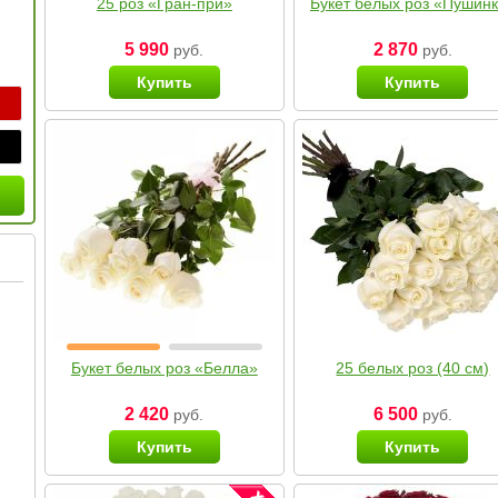
25 роз «Гран-при»
Букет белых роз «Пушин
5 990
2 870
руб.
руб.
Купить
Купить
Букет белых роз «Белла»
25 белых роз (40 см)
2 420
6 500
руб.
руб.
Купить
Купить