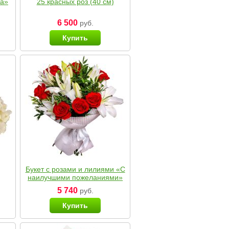
ка»
25 красных роз (40 см)
6 500
руб.
Купить
Букет с розами и лилиями «С
наилучшими пожеланиями»
5 740
руб.
Купить