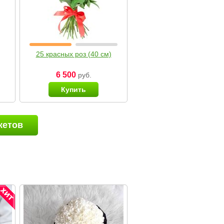
25 красных роз (40 см)
6 500
руб.
Купить
кетов