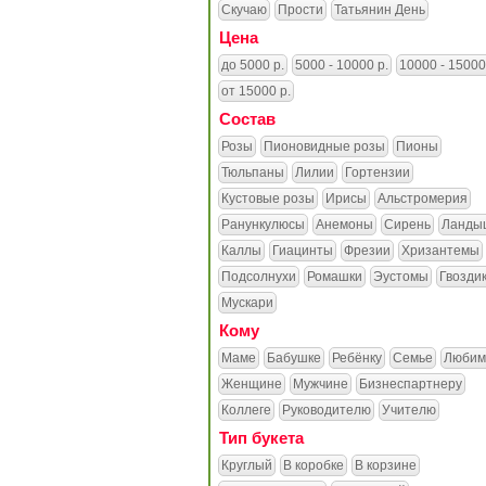
Скучаю
Прости
Татьянин День
Цена
до 5000 р.
5000 - 10000 р.
10000 - 15000
от 15000 р.
Состав
Розы
Пионовидные розы
Пионы
Тюльпаны
Лилии
Гортензии
Кустовые розы
Ирисы
Альстромерия
Ранункулюсы
Анемоны
Сирень
Ланды
Каллы
Гиацинты
Фрезии
Хризантемы
Подсолнухи
Ромашки
Эустомы
Гвозди
Мускари
Кому
Маме
Бабушке
Ребёнку
Семье
Любим
Женщине
Мужчине
Бизнеспартнеру
Коллеге
Руководителю
Учителю
Тип букета
Круглый
В коробке
В корзине