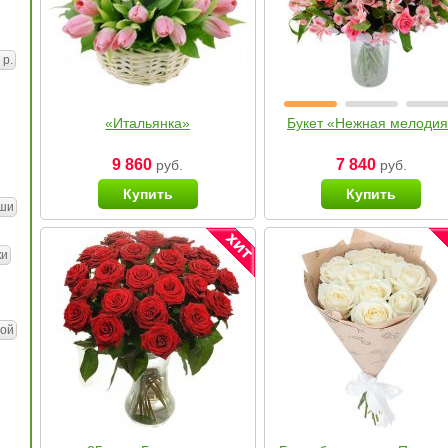
 р.
«Итальянка»
Букет «Нежная мелоди
9 860
7 840
руб.
руб.
Купить
Купить
ши
ки
ой