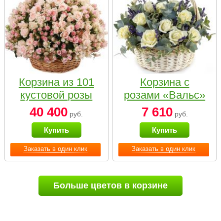
Корзина из 101
Корзина с
кустовой розы
розами «Вальс»
нежных тонов
40 400
7 610
руб.
руб.
Купить
Купить
Заказать в один клик
Заказать в один клик
Больше цветов в корзине