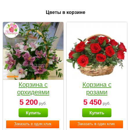
Цветы в корзине
Корзина с
Корзина с
орхидеями
розами
малая
«Красный
5 200
5 450
руб.
руб.
Париж»
Купить
Купить
Заказать в один клик
Заказать в один клик