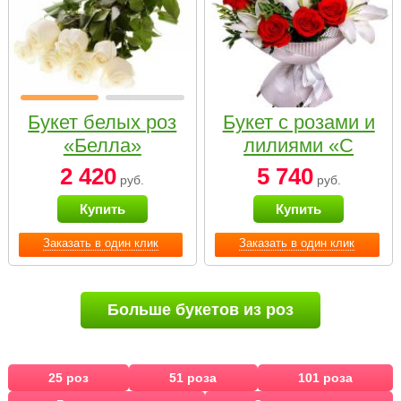
Букет белых роз
Букет с розами и
«Белла»
лилиями «С
наилучшими
2 420
5 740
руб.
руб.
пожеланиями»
Купить
Купить
Заказать в один клик
Заказать в один клик
Больше букетов из роз
25 роз
51 роза
101 роза