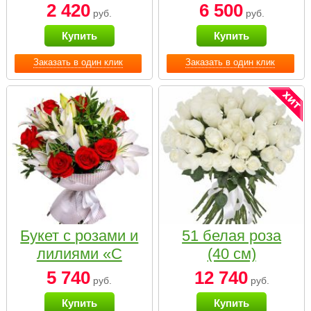
2 420
6 500
руб.
руб.
Купить
Купить
Заказать в один клик
Заказать в один клик
Букет с розами и
51 белая роза
лилиями «С
(40 см)
наилучшими
5 740
12 740
руб.
руб.
пожеланиями»
Купить
Купить