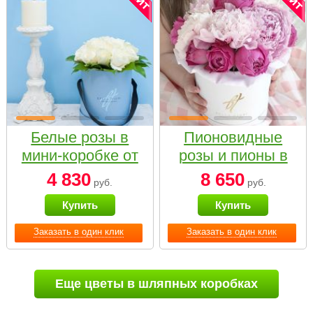
Белые розы в
Пионовидные
мини-коробке от
розы и пионы в
Bella Fiori
белой коробке
4 830
8 650
руб.
руб.
Small
Купить
Купить
Заказать в один клик
Заказать в один клик
Еще цветы в шляпных коробках