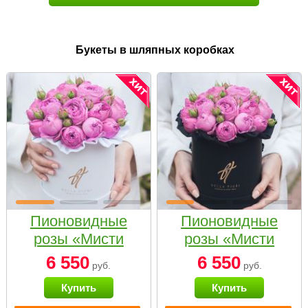
Букеты в шляпных коробках
Пионовидные
Пионовидные
розы «Мисти
розы «Мисти
бабблс» в белой
бабблс» в
6 550
6 550
руб.
руб.
коробке Small
черной коробке
Купить
Купить
Small