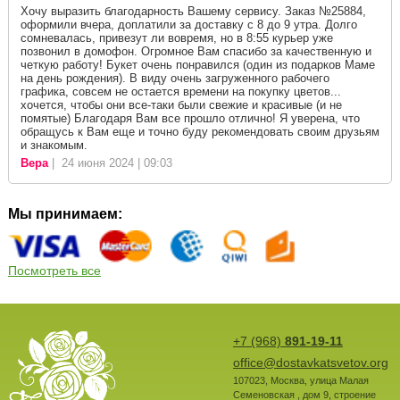
Хочу выразить благодарность Вашему сервису. Заказ №25884,
оформили вчера, доплатили за доставку с 8 до 9 утра. Долго
сомневалась, привезут ли вовремя, но в 8:55 курьер уже
позвонил в домофон. Огромное Вам спасибо за качественную и
четкую работу! Букет очень понравился (один из подарков Маме
на день рождения). В виду очень загруженного рабочего
графика, совсем не остается времени на покупку цветов...
хочется, чтобы они все-таки были свежие и красивые (и не
помятые) Благодаря Вам все прошло отлично! Я уверена, что
обращусь к Вам еще и точно буду рекомендовать своим друзьям
и знакомым.
Вера
| 24 июня 2024 | 09:03
Мы принимаем:
Посмотреть все
+7 (968)
891-19-11
office@dostavkatsvetov.org
107023
,
Москва
,
улица Малая
Семеновская , дом 9, строение